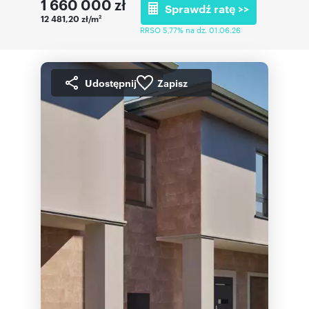
1 660 000
zł
Sprawdź ratę >>
12 481,20 zł/m
2
RRSO 5,77% na dz. 01.06.26
Udostępnij
Zapisz