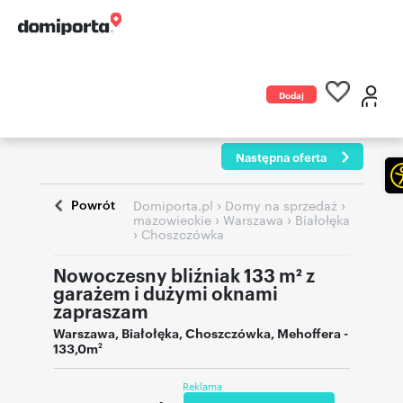
Dodaj
ogłoszenie
Następna oferta
Powrót
›
›
Domiporta.pl
Domy na sprzedaż
›
›
mazowieckie
Warszawa
Białołęka
›
Choszczówka
Nowoczesny bliźniak 133 m² z
garażem i dużymi oknami
zapraszam
Warszawa
,
Białołęka
,
Choszczówka
,
Mehoffera
-
133,0m
2
Reklama