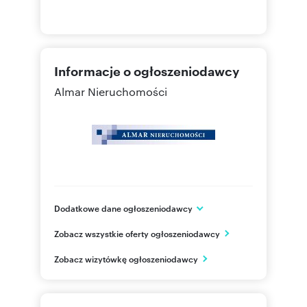
Informacje o ogłoszeniodawcy
Almar Nieruchomości
Dodatkowe dane ogłoszeniodawcy
ul. Przyrodnicza 2
Zobacz wszystkie oferty ogłoszeniodawcy
Michałów-Grabina
mazowieckie
PL
Zobacz wizytówkę ogłoszeniodawcy
+48 60
Pokaż telefon