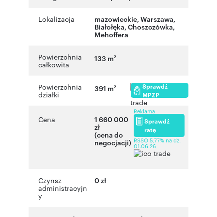
Lokalizacja
mazowieckie
,
Warszawa
,
Białołęka
,
Choszczówka
,
Mehoffera
Powierzchnia
133 m
2
całkowita
Sprawdź
Powierzchnia
391 m
2
działki
MPZP
Reklama
Cena
1 660 000
Sprawdź
zł
ratę
(cena do
RSSO 5,77% na dz.
negocjacji)
01.06.26
Czynsz
0 zł
administracyjn
y