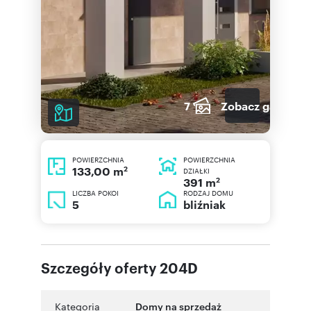
7
Zobacz galerię
POWIERZCHNIA
POWIERZCHNIA
2
133,00 m
DZIAŁKI
2
391 m
LICZBA POKOI
RODZAJ DOMU
5
bliźniak
Szczegóły oferty 204D
Kategoria
Domy na sprzedaż