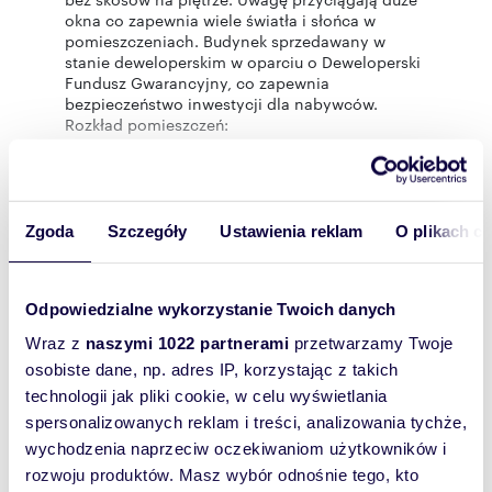
okna co zapewnia wiele światła i słońca w
pomieszczeniach. Budynek sprzedawany w
stanie deweloperskim w oparciu o Deweloperski
Fundusz Gwarancyjny, co zapewnia
bezpieczeństwo inwestycji dla nabywców.
Rozkład pomieszczeń:
Na piętrze mamy trzy sypialnie plus łazienka
oraz pomieszczenie gospodarcze, które może
Rozwiń
być pralnią, garderobą lub drugą łazienką.
Na parterze salon z otwartą kuchnią oraz pokój
gabinet. Jest garaż oraz pomieszczenie
Zgoda
Szczegóły
Ustawienia reklam
O plikach c
Statystyki ogłoszenia:
gospodarcze na rowery lub drzewo do kominka.
Lokalizacja: Zielona Białołęka - Płudy,
Choszczówka. Inwestycja znajduje się
Wyślij
Odpowiedzialne wykorzystanie Twoich danych
bezpośrednio w otoczeniu zielonego lasu za
ogrodzeniem. Cisza i spokój zapewnione. W
wiadomość
Wraz z
naszymi 1022 partnerami
przetwarzamy Twoje
otoczeniu nieliczna zabudowa jednorodzinna.
osobiste dane, np. adres IP, korzystając z takich
Zapraszam po więcej informacji telefonicznie.
To najlepszy
Czekamy na Państwa pytania oraz wizytę.
technologii jak pliki cookie, w celu wyświetlania
sposób, aby
spersonalizowanych reklam i treści, analizowania tychże,
Przedstawione informacje nie są ofertą w
właściciel
wychodzenia naprzeciw oczekiwaniom użytkowników i
rozumieniu przepisów Kodeksu cywilnego, mają
oferty
rozwoju produktów. Masz wybór odnośnie tego, kto
charakter wyłącznie informacyjny.