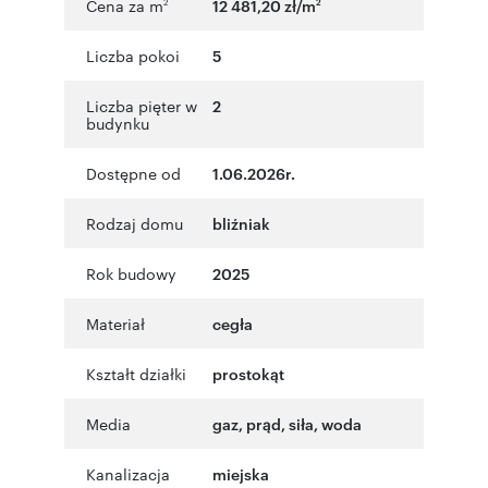
Cena za m
12 481,20 zł/m
2
2
Liczba pokoi
5
Liczba pięter w
2
budynku
Dostępne od
1.06.2026r.
Rodzaj domu
bliźniak
Rok budowy
2025
Materiał
cegła
Kształt działki
prostokąt
Media
gaz, prąd, siła, woda
Kanalizacja
miejska