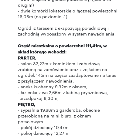
drugim)
- dwie komórki lokatorskie o łącznej powierzchni
16,06m (na poziomie -1)
Ogród iz tarasem z ekspozycją południową i
zachodnią wyposażony w system nawadniania.
Część mieszkalna o powierzchni 111,41m, w
skład którego wchodzi:
PARTER,
- salon 32,22m z kominkiem i zabudową
zrobioną na zamówienie oraz z zejściem na
ogródek 145m na części zaadaptowane na taras
z przyłączem nawodnienia,
- aneks kuchenny 9,32m z oknem,
- łazienka z wc 2,66m z kabiną prysznicową,
-przedpokój 6,30m,
PIĘTRO,
- sypialnia 19,68m z garderoba, obecnie
przerobioną na mini biuro, z oknem
połaciowym
- pokój dziecięcy 10,47m
- pokój dziecięcy 12,27m