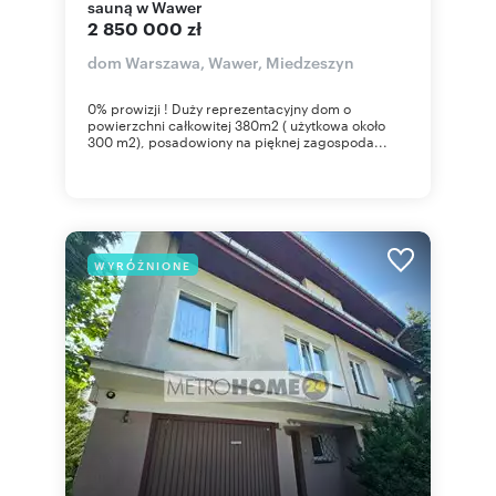
sauną w Wawer
2 850 000 zł
dom Warszawa, Wawer, Miedzeszyn
0% prowizji ! Duży reprezentacyjny dom o
powierzchni całkowitej 380m2 ( użytkowa około
300 m2), posadowiony na pięknej zagospoda...
WYRÓŻNIONE