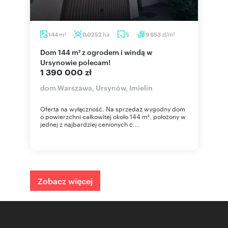
m
ha
zł/m
144
0,0252
5
9 653
2
2
Dom 144 m² z ogrodem i windą w
Ursynowie polecam!
1 390 000 zł
dom Warszawa, Ursynów, Imielin
Oferta na wyłączność. Na sprzedaż wygodny dom
o powierzchni całkowitej około 144 m², położony w
jednej z najbardziej cenionych c...
Zobacz więcej