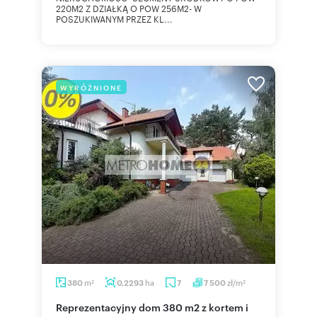
220M2 Z DZIAŁKĄ O POW 256M2- W
POSZUKIWANYM PRZEZ KL...
WYRÓŻNIONE
m
ha
zł/m
380
0,2293
7
7 500
2
2
Reprezentacyjny dom 380 m2 z kortem i