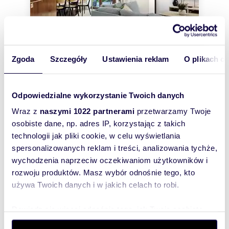
Zgoda
Szczegóły
Ustawienia reklam
O plikach c
m
ha
zł/m
220
0,0272
8
9 773
2
2
Odpowiedzialne wykorzystanie Twoich danych
Nowoczesny dom 220 m² z garażem -
Wraz z
naszymi 1022 partnerami
przetwarzamy Twoje
prywatność i komfort
2 150 000 zł
osobiste dane, np. adres IP, korzystając z takich
technologii jak pliki cookie, w celu wyświetlania
dom Warszawa, Wawer, Jeziorowa,
Jeziorowa
spersonalizowanych reklam i treści, analizowania tychże,
Na sprzedaż NOWA OKAZYJNA CENA przestronny i
wychodzenia naprzeciw oczekiwaniom użytkowników i
wygodny dom dla dużej rodziny ok 220 m2 bliźniak
rozwoju produktów. Masz wybór odnośnie tego, kto
na niewielkim osiedlu zamkniętym. ...
używa Twoich danych i w jakich celach to robi.
Dowiedz się więcej odnośnie tego, jak Twoje osobiste
dane są przetwarzane oraz ustaw własne preferencje w