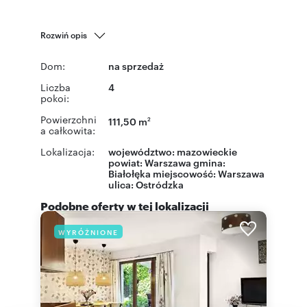
Rozwiń opis
Dom:
na sprzedaż
Liczba
4
pokoi:
Powierzchni
111,50 m
2
a całkowita:
Lokalizacja:
województwo:
mazowieckie
powiat:
Warszawa
gmina:
Białołęka
miejscowość:
Warszawa
ulica:
Ostródzka
Podobne oferty w tej lokalizacji
WYRÓŻNIONE