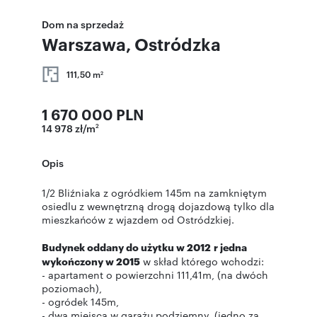
Dom na sprzedaż
Warszawa, Ostródzka
111,50 m
2
1 670 000 PLN
14 978 zł/m
2
Opis
1/2 Bliźniaka z ogródkiem 145m na zamkniętym
osiedlu z wewnętrzną drogą dojazdową tylko dla
mieszkańców z wjazdem od Ostródzkiej.
Budynek oddany do użytku w 2012
r jedna
wykończony w 2015
w skład którego wchodzi:
- apartament o powierzchni 111,41m, (na dwóch
poziomach),
- ogródek 145m,
- dwa miejsca w garażu podziemny, (jedno za