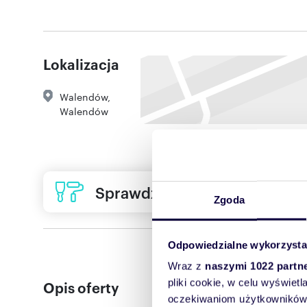
Lokalizacja
Walendów
,
Walendów
Sprawdź ofertę usług remon
Zgoda
Odpowiedzialne wykorzysta
Wraz z
naszymi 1022 partn
pliki cookie, w celu wyświet
Opis oferty
oczekiwaniom użytkowników i