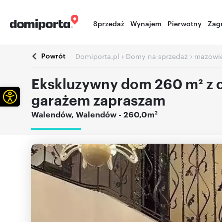
Sprzedaż
Wynajem
Pierwotny
Zag
Powrót
›
›
Domiporta.pl
Domy na sprzedaż
mazowie
Ekskluzywny dom 260 m² z o
Otwórz pasek narzędzi
garażem zapraszam
2
Walendów
,
Walendów
- 260,0m