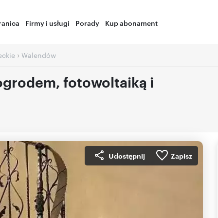
ranica
Firmy i usługi
Porady
Kup abonament
›
ckie
Walendów
grodem, fotowoltaiką i
Udostępnij
Zapisz