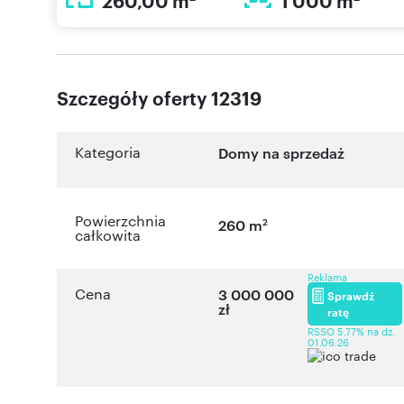
260,00 m
1 000 m
Szczegóły oferty 12319
Kategoria
Domy na sprzedaż
Powierzchnia
2
260 m
całkowita
Reklama
Cena
3 000 000
Sprawdź
zł
ratę
RSSO 5,77% na dz.
01.06.26