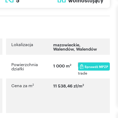
5
wolnostojący
Lokalizacja
mazowieckie
,
Walendów
,
Walendów
Powierzchnia
2
1 000 m
Sprawdź MPZP
działki
2
2
Cena za m
11 538,46 zł/m