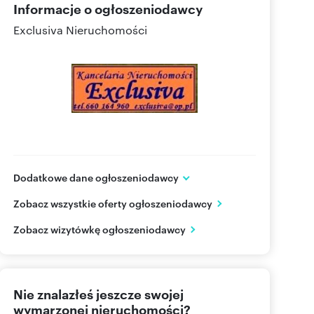
Informacje o ogłoszeniodawcy
Exclusiva Nieruchomości
Dodatkowe dane ogłoszeniodawcy
Wodna 4 A
Zobacz wszystkie oferty ogłoszeniodawcy
Raszyn
Mazowieckie
PL
Zobacz wizytówkę ogłoszeniodawcy
660 16
Pokaż telefon
Nie znalazłeś jeszcze swojej
wymarzonej nieruchomości?