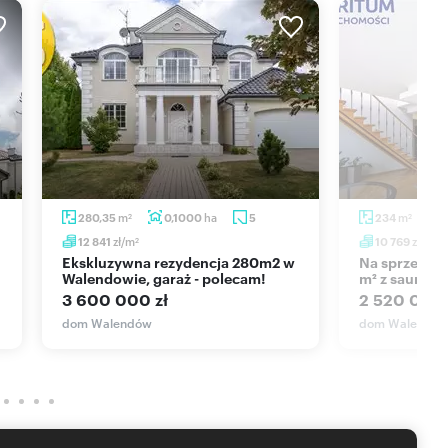
maksymalny komfort i wygodę mieszkania.
m
ha
m
280,35
0,1000
5
234
2
2
zł/m
zł/m
12 841
10 769
2
2
Ekskluzywna rezydencja 280m2 w
Na sprzedaż nowoczesny dom 234
Walendowie, garaż - polecam!
m² z sauną i 
3 600 000 zł
2 520 000 
dom Walendów
dom Walendó