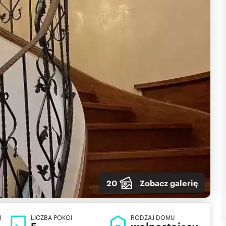
20
Zobacz galerię
I
LICZBA POKOI
RODZAJ DOMU