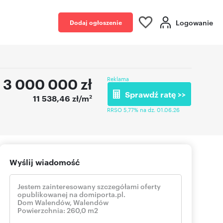
Logowanie
Dodaj ogłoszenie
3 000 000
zł
Reklama
Sprawdź ratę >>
2
11 538,46 zł/m
RRSO 5,77% na dz. 01.06.26
Wyślij wiadomość