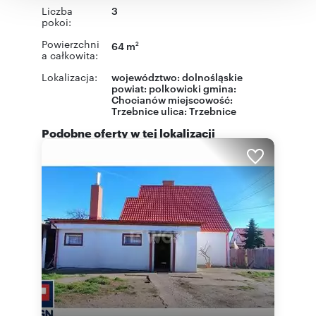
Liczba
3
pokoi:
Powierzchni
64 m
2
a całkowita:
Lokalizacja:
województwo:
dolnośląskie
powiat:
polkowicki
gmina:
Chocianów
miejscowość:
Trzebnice
ulica: Trzebnice
Podobne oferty w tej lokalizacji