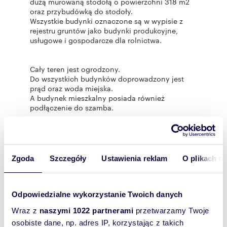
dużą murowaną stodołą o powierzchni 318 m2
oraz przybudówką do stodoły.
Wszystkie budynki oznaczone są w wypisie z
rejestru gruntów jako budynki produkcyjne,
usługowe i gospodarcze dla rolnictwa.
Cały teren jest ogrodzony.
Do wszystkich budynków doprowadzony jest
prąd oraz woda miejska.
A budynek mieszkalny posiada również
podłączenie do szamba.
Dużym atutem nieruchomości jest lokalizacja, w
zacisznej części wsi, z dala od głównej ulicy.
Zgoda
Szczegóły
Ustawienia reklam
O plikach c
Po więcej informacji zapraszamy do kontaktu z
Agentem prowadzącym.
Odpowiedzialne wykorzystanie Twoich danych
Wraz z
naszymi 1022 partnerami
przetwarzamy Twoje
Pomagamy bezpłatnie w uzyskaniu kredytu
hipotecznego a przy transakcji sprzedaży
osobiste dane, np. adres IP, korzystając z takich