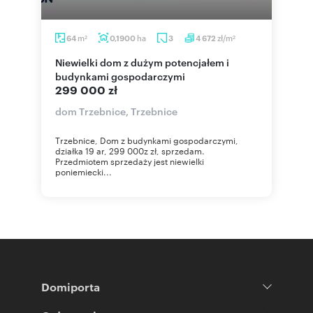
m
ha
zł/m
64
0,1900
3
4 672
2
2
Niewielki dom z dużym potencjałem i
budynkami gospodarczymi
299 000 zł
dom Trzebnice, Trzebnice
Trzebnice, Dom z budynkami gospodarczymi,
działka 19 ar, 299 000z zł, sprzedam.
Przedmiotem sprzedaży jest niewielki
poniemiecki...
Domiporta