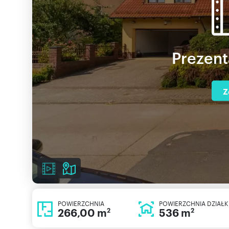
Prezent
Z
POWIERZCHNIA
POWIERZCHNIA DZIAŁK
266,00 m
536 m
2
2