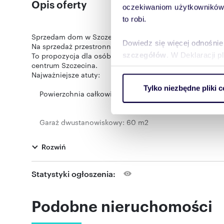
Opis oferty
oczekiwaniom użytkowników i
to robi.
Sprzedam dom w Szczecinie - Gumieńce, 266 m2, działk
Dowiedz się więcej odnośnie
Na sprzedaż przestronny i zadbany dom jednorodzinny z 
szczegółów
. W Deklaracji 
To propozycja dla osób, które chcą zamieszkać w miej
centrum Szczecina.
Najważniejsze atuty:
Wykorzystujemy pliki cookie 
Tylko niezbędne pliki c
ruch w naszej witrynie. Inf
Powierzchnia całkowita: 266 m2 (użytkowa 206 m2)
reklamowym i analitycznym. 
uzyskanymi podczas korzysta
Garaż dwustanowiskowy: 60 m2
Rozwiń
Działka: 536 m2
Statystyki ogłoszenia:
Układ pomieszczeń zapewniający wygodę dla całej ro
Podobne nieruchomości
Cicha, bezpieczna okolica w otoczeniu zieleni