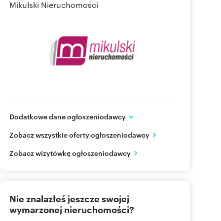
Mikulski Nieruchomości
Dodatkowe dane ogłoszeniodawcy
M.Konopnickiej 76
Zobacz wszystkie oferty ogłoszeniodawcy
Goleniów
Zachodniopomorskie
PL
Zobacz wizytówkę ogłoszeniodawcy
+48 53
Pokaż telefon
Nie znalazłeś jeszcze swojej
wymarzonej nieruchomości?