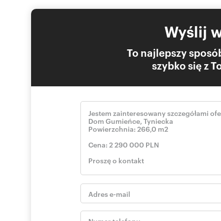
Druga łazienka
Wyślij 
Dodatkowe informacje:
To najlepszy sposób
Ogrzewanie gazowe + kominek
szybko się z 
Okna drewniane trzyszybowe
Woda i kanalizacja z sieci miejskiej
Miejsce postojowe przed budynkiem
Lokalizacja:
Dom położony jest w kameralnej, zielonej części Gumienie
komunikacji miejskiej i tereny spacerowe. Dojazd do cen
Zapraszam do kontakt:
Urbanowicz Rafał
pokaż telefon
512