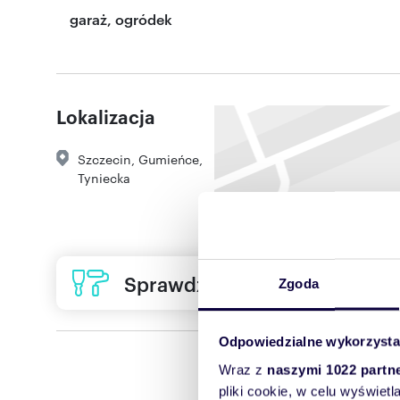
garaż, ogródek
Lokalizacja
Szczecin
,
Gumieńce
,
Tyniecka
Sprawdź ofertę usług remon
Zgoda
Odpowiedzialne wykorzysta
Wraz z
naszymi 1022 partn
pliki cookie, w celu wyświet