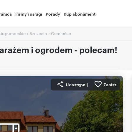
ranica
Firmy i usługi
Porady
Kup abonament
›
›
iopomorskie
Szczecin
Gumieńce
arażem i ogrodem - polecam!
Udostępnij
Zapisz