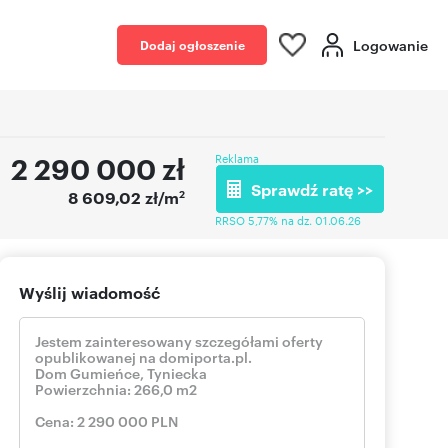
Logowanie
Dodaj ogłoszenie
2 290 000
zł
Reklama
Sprawdź ratę >>
2
8 609,02 zł/m
RRSO 5,77% na dz. 01.06.26
Wyślij wiadomość