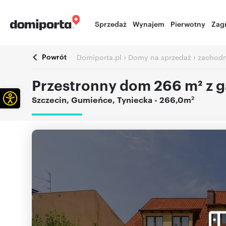
Sprzedaż
Wynajem
Pierwotny
Zag
Powrót
›
›
Domiporta.pl
Domy na sprzedaż
zachodn
Przestronny dom 266 m² z g
Otwórz pasek narzędzi
2
Szczecin
,
Gumieńce
,
Tyniecka
- 266,0m