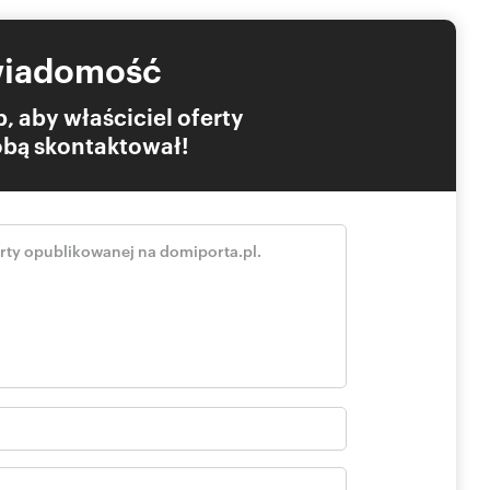
wiadomość
, aby właściciel oferty
Tobą skontaktował!
c. W pobliżu znajdują się szkoły, sklepy, przystanki
trum zajmuje zaledwie kilkanaście minut.