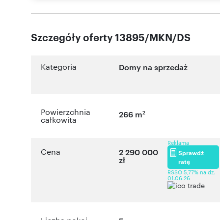
Szczegóły oferty 13895/MKN/DS
Kategoria
Domy na sprzedaż
Powierzchnia
2
266 m
całkowita
Reklama
Cena
2 290 000
Sprawdź
zł
ratę
RSSO 5,77% na dz.
01.06.26