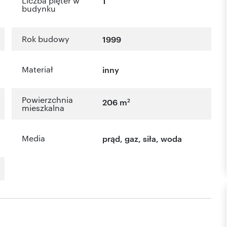
Liczba pięter w
1
budynku
Rok budowy
1999
Materiał
inny
Powierzchnia
2
206 m
mieszkalna
Media
prąd, gaz, siła, woda