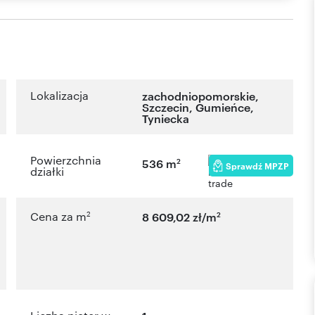
Lokalizacja
zachodniopomorskie
,
Szczecin
,
Gumieńce
,
Tyniecka
Powierzchnia
2
536 m
Sprawdź MPZP
działki
2
2
Cena za m
8 609,02 zł/m