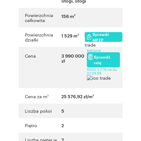
Stogi
,
Stogi
Powierzchnia
156 m
2
całkowita
Sprawdź
Powierzchnia
1 529 m
2
działki
MPZP
Reklama
Cena
3 990 000
Sprawdź
zł
ratę
RSSO 5,77% na dz.
01.06.26
Cena za m
25 576,92 zł/m
2
2
Liczba pokoi
5
Piętro
2
Liczba pięter w
2