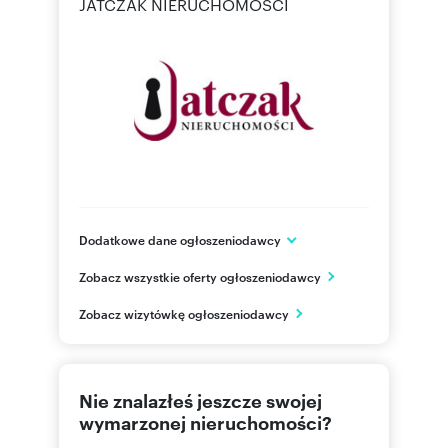
JATCZAK NIERUCHOMOŚCI
Dodatkowe dane ogłoszeniodawcy
ul. Lęborska 3B
Zobacz wszystkie oferty ogłoszeniodawcy
Gdańsk
pomorskie
PL
Zobacz wizytówkę ogłoszeniodawcy
606 72
Pokaż telefon
Nie znalazłeś jeszcze swojej
wymarzonej nieruchomości?