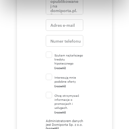
stworzone z myślą o komforcie, wypoczynku i
Partnerzy mogą połączyć te informacje z innymi danymi
estetyce życia.
otrzymanymi od Ciebie lub uzyskanymi podczas
Cena sprzedaży to 3 990 000 zł do pewnej
negocjacji.
korzystania z ich usług.
ZAPRASZAMY DO PREZENTACJI.
Numer oferty: JJ02581
Szukam najtańszego
kredytu
hipotecznego
(rozwiń)
Interesują mnie
podobne oferty
(rozwiń)
Chcę otrzymywać
informacje o
promocjach i
usługach.
(rozwiń)
Administratorem danych
jest Domiporta Sp. z o.o.
(rozwiń)