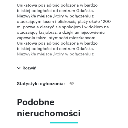
Unikatowa posiadłość położona w bardzo
bliskiej odległości od centrum Gdańska.
Niezwykłe miejsce ,który w połączeniu z
otaczającym lasem i bliskością plaży około 1200
m pozwala cieszyć się spokojem i widokiem na
otaczający krajobraz, a dzięki umiejscowieniu
zapewnia także intymność mieszkańcom.
Unikatowa posiadłość położona w bardzo
bliskiej odległości od centrum Gdańska.
Niezwykłe miejsce ,który w połączeniu z
otaczającym lasem i bliskością plaży około 1200
m pozwala cieszyć się spokojem i widokiem na
Rozwiń
otaczający krajobraz, a dzięki umiejscowieniu
zapewnia także intymność mieszkańcom.
Miejsce znajduje się w dzielnicy Gdańsk Stogi i
Statystyki ogłoszenia:
zapewnia atrakcje turystyczne i krajobrazowe,
daje wiele możliwości zwiedzania i aktywnego
wypoczynku: stadnina koni, piękne plaże
Podobne
natomiast pozwala w 15 minut znaleźć się w
Śródmieściu Gdańska.
nieruchomości
Niebanalny. niewielki dom wybudowany od
podstaw cechujący się dużą prywatnością i