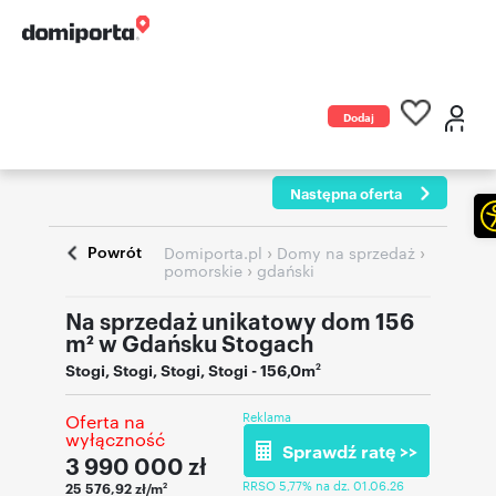
Dodaj
ogłoszenie
Następna oferta
Powrót
›
›
Domiporta.pl
Domy na sprzedaż
›
pomorskie
gdański
Na sprzedaż unikatowy dom 156
m² w Gdańsku Stogach
Stogi
,
Stogi
,
Stogi
,
Stogi
- 156,0m
2
Reklama
Oferta na
wyłączność
Sprawdź ratę >>
3 990 000
zł
RRSO 5,77% na dz. 01.06.26
25 576,92 zł/m
2