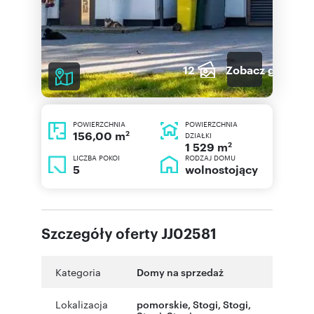
12
Zobacz galerię
POWIERZCHNIA
POWIERZCHNIA
2
156,00 m
DZIAŁKI
2
1 529 m
LICZBA POKOI
RODZAJ DOMU
5
wolnostojący
Szczegóły oferty JJ02581
Kategoria
Domy na sprzedaż
Lokalizacja
pomorskie
, Stogi
,
Stogi
,