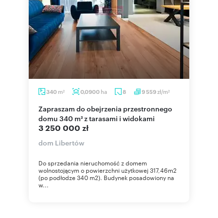
m
ha
zł/m
340
0,0900
8
9 559
2
2
Zapraszam do obejrzenia przestronnego
domu 340 m² z tarasami i widokami
3 250 000 zł
dom Libertów
Do sprzedania nieruchomość z domem
wolnostojącym o powierzchni użytkowej 317,46m2
(po podłodze 340 m2). Budynek posadowiony na
w...