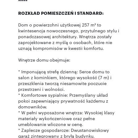
*****
ROZKŁAD POMIESZCZEŃ I STANDARD:
Dom o powierzchni użytkowej 257 m² to
kwintesencja nowoczesnego, przytulnego stylu i
ponadczasowej architektury. Wnętrza zostały
zaprojektowane z myślą o osobach, które nie
uznają kompromisów w kwestii komfortu.
Wnętrze domu obejmuje:
* Imponującą strefę dzienną: Serce domu to
salon z kominkiem, którego wysokość (7 m) i
przeszklenia tworzą niesamowite poczucie
przestrzeni i wolności.
* Komfortowe sypialnie: Przemyślany układ
pokoi zapewniający prywatność każdemu z
domowników.
* W pełni wyposażone wnętrza: Wysokiej klasy
materiały wykończeniowe oraz pełne
umeblowanie wliczone w cenę.
* Zaplecze gospodarcze: Dwustanowiskowy
garaż zintegrowany z bryłą budynku,