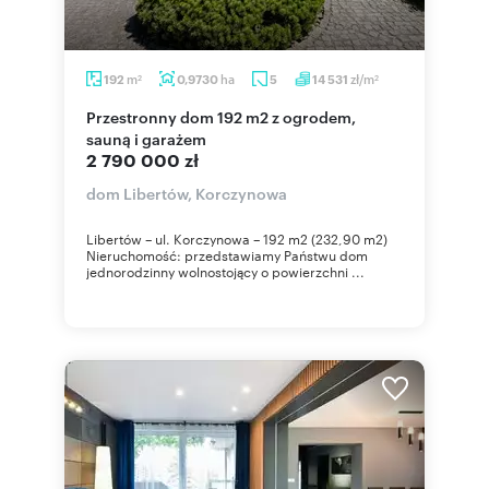
m
ha
zł/m
192
0,9730
5
14 531
2
2
Przestronny dom 192 m2 z ogrodem,
sauną i garażem
2 790 000 zł
dom Libertów, Korczynowa
Libertów – ul. Korczynowa – 192 m2 (232,90 m2)
Nieruchomość: przedstawiamy Państwu dom
jednorodzinny wolnostojący o powierzchni ...