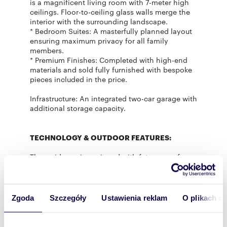
is a magnificent living room with 7-meter high
ceilings. Floor-to-ceiling glass walls merge the
interior with the surrounding landscape.
* Bedroom Suites: A masterfully planned layout
ensuring maximum privacy for all family
members.
* Premium Finishes: Completed with high-end
materials and sold fully furnished with bespoke
pieces included in the price.
Infrastructure: An integrated two-car garage with
additional storage capacity.
TECHNOLOGY & OUTDOOR FEATURES:
The residence is equipped with future-proof
solutions:
* Sustainability: Private photovoltaic system for
high energy efficiency and low running costs.
Zgoda
Szczegóły
Ustawienia reklam
O plikach c
* Special Feature: A private waterfall in the
garden, creating a unique, tranquil atmosphere
for relaxation.