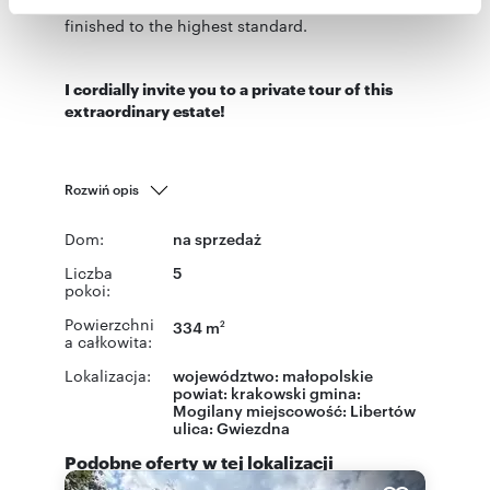
* Turnkey: The property is move-in ready,
społecznościowym, reklamowym i analitycznym.
finished to the highest standard.
Partnerzy mogą połączyć te informacje z innymi danymi
otrzymanymi od Ciebie lub uzyskanymi podczas
korzystania z ich usług.
I cordially invite you to a private tour of this
extraordinary estate!
Rozwiń opis
Dom:
na sprzedaż
Liczba
5
pokoi:
Powierzchni
334 m
2
a całkowita:
Lokalizacja:
województwo:
małopolskie
powiat:
krakowski
gmina:
Mogilany
miejscowość:
Libertów
ulica:
Gwiezdna
Podobne oferty w tej lokalizacji