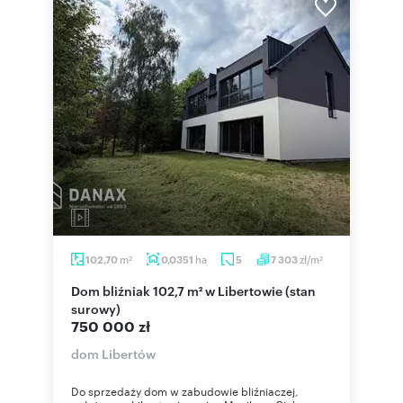
m
ha
zł/m
102,70
0,0351
5
7 303
2
2
Dom bliźniak 102,7 m² w Libertowie (stan
surowy)
750 000 zł
dom Libertów
Do sprzedaży dom w zabudowie bliźniaczej,