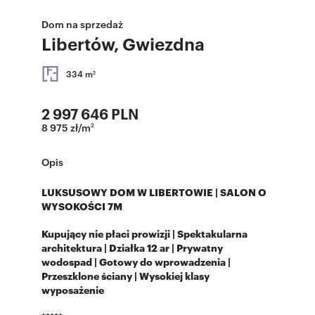
Dom na sprzedaż
Libertów, Gwiezdna
334 m
2
2 997 646 PLN
8 975 zł/m
2
Opis
LUKSUSOWY DOM W LIBERTOWIE | SALON O
WYSOKOŚCI 7M
Kupujący nie płaci prowizji | Spektakularna
architektura | Działka 12 ar | Prywatny
wodospad | Gotowy do wprowadzenia |
Przeszklone ściany | Wysokiej klasy
wyposażenie