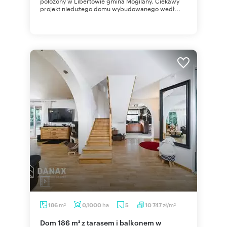
położony w Libertowie gmina Mogilany. Ciekawy
projekt niedużego domu wybudowanego wedł...
m
ha
zł/m
186
0,1000
5
10 747
2
2
Dom 186 m² z tarasem i balkonem w