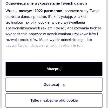
* Garden: A professional irrigation system
Odpowiedzialne wykorzystanie Twoich danych
managing the lush 12-acre greenery.
Wraz z
naszymi 1022 partnerami
przetwarzamy Twoje
osobiste dane, np. adres IP, korzystając z takich
LOCATION:
technologii jak pliki cookie, w celu wyświetlania
spersonalizowanych reklam i treści, analizowania tychże,
Libertów - a premier address at the gateway to
wychodzenia naprzeciw oczekiwaniom użytkowników i
Krakow.
rozwoju produktów. Masz wybór odnośnie tego, kto
* Proximity: Only 150 meters from Krakow city
używa Twoich danych i w jakich celach to robi.
limits with immediate access to the ring road.
* Education: Located just 5 minutes from the
Dowiedz się więcej odnośnie tego, jak Twoje osobiste
renowned International School of Cracow (ISC)
in Lusina.
dane są przetwarzane oraz ustaw własne preferencje w
* Leisure: Surrounded by greenery and walking
sekcji szczegółów
. W Deklaracji plików cookie możesz
Akceptuj
distance to the forest, offering the perfect work-
zmienić lub wycofać swoją zgodę w dowolnej chwili.
life balance.
Dostosuj
Wykorzystujemy pliki cookie do spersonalizowania treści
ADDITIONAL INFORMATION:
i reklam, aby oferować funkcje społecznościowe i
analizować ruch w naszej witrynie. Informacje o tym, jak
* No Commission: 0% commission for the
Tylko niezbędne pliki cookie
korzystasz z naszej witryny, udostępniamy partnerom
purchasing party.