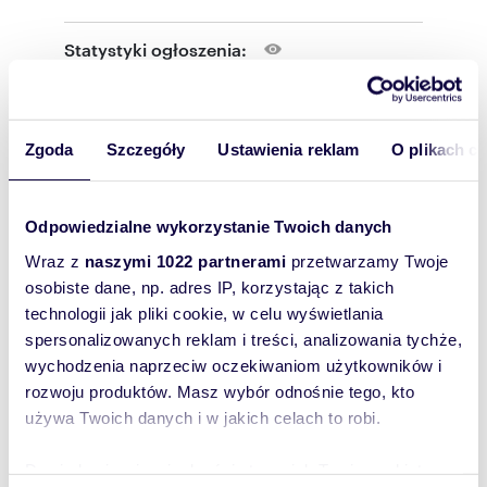
bidetem, pralnia, garaż dwustanowiskowy,
schowek.
Statystyki ogłoszenia:
Na półpiętrze pomieszczenie rekreacyjne,
łazienka oraz sauna.
Na poddaszu 3 oddzielne sypialnie, jedna z
Wyślij
garderobą i prywatną łazienką, oraz druga
łazienka z toaletą, wanną i prysznicem.
wiadomość
Zgoda
Szczegóły
Ustawienia reklam
O plikach c
Stan techniczny: dom w bardzo dobrym stanie
To najlepszy
technicznym. Budynek powstał w latach 2007-
2008. Wykonany w technologii tradycyjnej.
sposób, aby
Odpowiedzialne wykorzystanie Twoich danych
Dach o konstrukcji drewnianej, pokryty
właściciel
Wraz z
naszymi 1022 partnerami
przetwarzamy Twoje
dachówką ceramiczną, ocieplony wełną
oferty
mineralną 20 cm. Instalacje: wodno-
osobiste dane, np. adres IP, korzystając z takich
kanalizacyjna, elektryczna, gazowa,
szybko się z
technologii jak pliki cookie, w celu wyświetlania
teletechniczna i system alarmowy z
Tobą
spersonalizowanych reklam i treści, analizowania tychże,
monitoringiem, klimatyzacja. W salonie czynny
wychodzenia naprzeciw oczekiwaniom użytkowników i
skontaktował!
kominek z rozprowadzeniem ciepła. Ogrzewanie
c.o. piecem gazowym dwufunkcyjnym. W
rozwoju produktów. Masz wybór odnośnie tego, kto
ogrodzie zbiornik na wodę deszczową oraz
używa Twoich danych i w jakich celach to robi.
instalacja do podlewania roślin. Zamontowane
solary, które latem gwarantują oszczędność
Dowiedz się więcej odnośnie tego, jak Twoje osobiste
gazu oraz ogrzewają wodę.