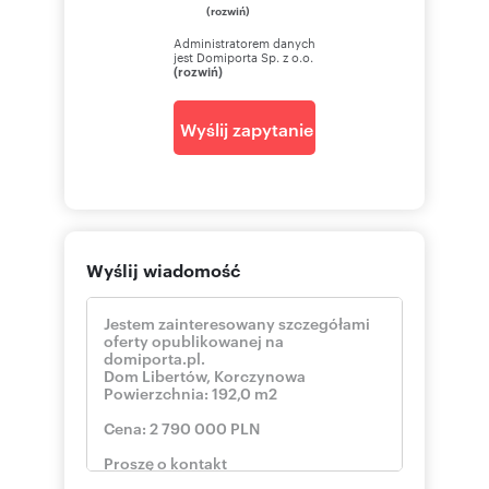
(rozwiń)
Administratorem danych
Cena: 2 790 000 zł (do negocjacji)
jest Domiporta Sp. z o.o.
(rozwiń)
Zapraszamy do oglądania!
Wyślij zapytanie
Informujemy, że przed obejrzeniem
nieruchomości podpisujemy umowę
pośrednictwa w kupnie.
Kontakt: Agencja Nieruchomości Tecnocasa
Oddział IV Stare Podgórze
Rynek Podgórski 9
Wyślij wiadomość
pokaż telefon
Tel:
513
Kredyt hipoteczny z Agencją Nieruchomości
Tecnocasa.
W naszej Agencji posiadamy własny Dział
Finansowania Nieruchomości - KIRON.
Współpracujemy z największymi bankami,
spośród których nasz doradca pomoże Państwu
wybrać najlepszą ofertę. U nas mogą Państwo