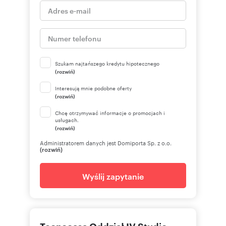
spodziewać się najkorzystniejszej indywidualnej
oferty dopasowanej do Państwa potrzeb,
kompleksowego objaśnienia zasad
przyznawania kredytu, wykonania wszystkich
formalności oraz przeprowadzenia całego
procesu krok po kroku w jednym miejscu.
Szukam najtańszego kredytu hipotecznego
(rozwiń)
Numer oferty: KRMR1/0390
Interesują mnie podobne oferty
(rozwiń)
Chcę otrzymywać informacje o promocjach i
usługach.
(rozwiń)
Administratorem danych jest Domiporta Sp. z o.o.
(rozwiń)
Wyślij zapytanie
Tecnocasa Oddział IV Studio