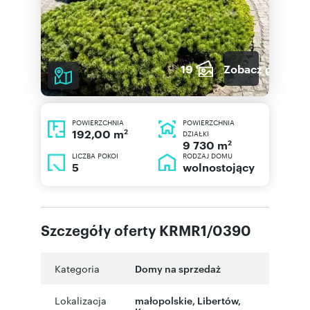
19
Zobacz galerię
POWIERZCHNIA
POWIERZCHNIA
2
192,00 m
DZIAŁKI
2
9 730 m
LICZBA POKOI
RODZAJ DOMU
5
wolnostojący
Szczegóły oferty KRMR1/0390
Kategoria
Domy na sprzedaż
Lokalizacja
małopolskie
,
Libertów
,