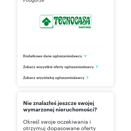
Dodatkowe dane ogłoszeniodawcy
Rynek Podgórski 9
Zobacz wszystkie oferty ogłoszeniodawcy
Kraków
małopolskie
PL
Zobacz wizytówkę ogłoszeniodawcy
513 08
Pokaż telefon
Nie znalazłeś jeszcze swojej
wymarzonej nieruchomości?
Określ swoje oczekiwania i
otrzymuj dopasowane oferty