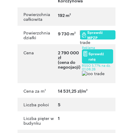
Korczynowa
Powierzchnia
192 m
2
całkowita
Sprawdź
Powierzchnia
9 730 m
2
działki
MPZP
Reklama
Cena
2 790 000
Sprawdź
zł
ratę
(cena do
RSSO 5,77% na dz.
negocjacji)
01.06.26
Cena za m
14 531,25 zł/m
2
2
Liczba pokoi
5
Liczba pięter w
1
budynku