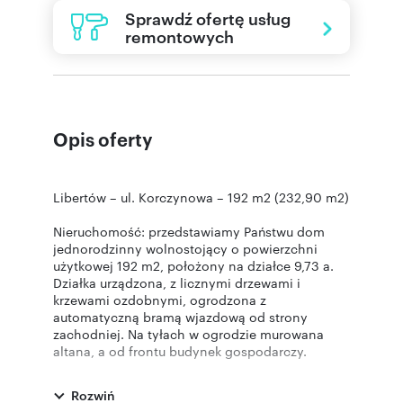
Sprawdź ofertę usług
remontowych
Opis oferty
Libertów – ul. Korczynowa – 192 m2 (232,90 m2)
Nieruchomość: przedstawiamy Państwu dom
jednorodzinny wolnostojący o powierzchni
użytkowej 192 m2, położony na działce 9,73 a.
Działka urządzona, z licznymi drzewami i
krzewami ozdobnymi, ogrodzona z
automatyczną bramą wjazdową od strony
zachodniej. Na tyłach w ogrodzie murowana
altana, a od frontu budynek gospodarczy.
Na parterze przestronny salon z jadalnią i
wyjściem do ogrodu, swobodna otwarta
Rozwiń
kuchnia, osobny gabinet, garderoba, toaleta z