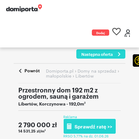
Dodaj
ogłoszenie
Następna oferta
Powrót
›
›
Domiporta.pl
Domy na sprzedaż
›
małopolskie
Libertów
Przestronny dom 192 m2 z
ogrodem, sauną i garażem
Libertów
,
Korczynowa
- 192,0m
2
Reklama
2 790 000
zł
Sprawdź ratę >>
14 531,25 zł/m
2
RRSO 5,77% na dz. 01.06.26