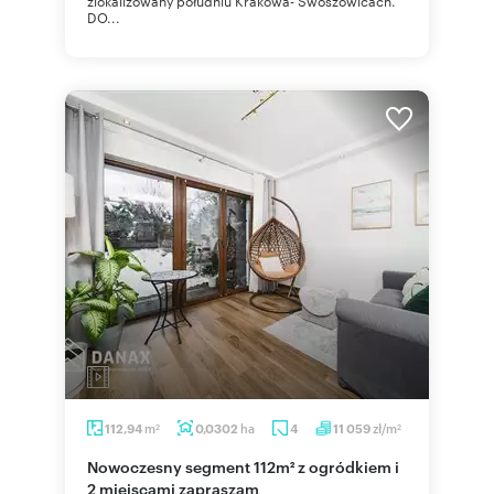
zlokalizowany południu Krakowa- Swoszowicach.
DO...
m
ha
zł/m
112,94
0,0302
4
11 059
2
2
Nowoczesny segment 112m² z ogródkiem i
2 miejscami zapraszam