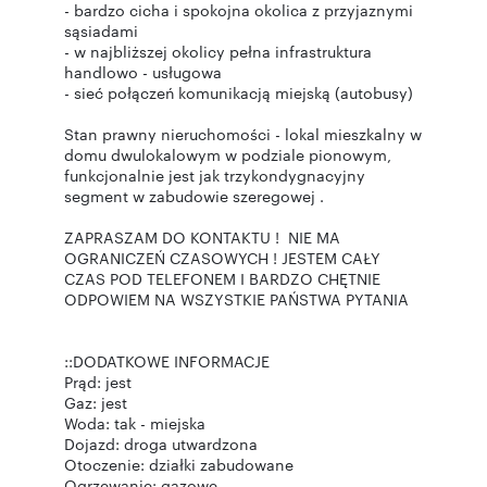
- bardzo cicha i spokojna okolica z przyjaznymi
sąsiadami
- w najbliższej okolicy pełna infrastruktura
handlowo - usługowa
- sieć połączeń komunikacją miejską (autobusy)
Stan prawny nieruchomości - lokal mieszkalny w
domu dwulokalowym w podziale pionowym,
funkcjonalnie jest jak trzykondygnacyjny
segment w zabudowie szeregowej .
ZAPRASZAM DO KONTAKTU ! NIE MA
OGRANICZEŃ CZASOWYCH ! JESTEM CAŁY
CZAS POD TELEFONEM I BARDZO CHĘTNIE
ODPOWIEM NA WSZYSTKIE PAŃSTWA PYTANIA
::DODATKOWE INFORMACJE
Prąd: jest
Gaz: jest
Woda: tak - miejska
Dojazd: droga utwardzona
Otoczenie: działki zabudowane
Ogrzewanie: gazowe