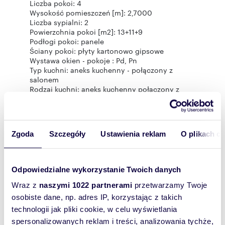
Liczba pokoi: 4
Wysokość pomieszczeń [m]: 2,7000
Liczba sypialni: 2
Powierzchnia pokoi [m2]: 13+11+9
Podłogi pokoi: panele
Ściany pokoi: płyty kartonowo gipsowe
Wystawa okien - pokoje : Pd, Pn
Typ kuchni: aneks kuchenny - połączony z
salonem
Rodzaj kuchni: aneks kuchenny połączony z
jadalnią i salonem
Powierzchnia kuchni [m2]: 30
Podłoga kuchni: płytki, panele
Wystawa okien - kuchnia: Pd, Pn
Zgoda
Szczegóły
Ustawienia reklam
O plikach c
Typ łazienki: razem z wc
Liczba łazienek: 3
Powierzchnia łazienki [m2]: 7+6
Glazura łazienki: glazura
Odpowiedzialne wykorzystanie Twoich danych
Podłoga łazienki: płytki
Wyposażenie łazienki: WC, wanna, umywalka,
Wraz z
naszymi 1022 partnerami
przetwarzamy Twoje
prysznic z hydromasażem, pralka, lustro
osobiste dane, np. adres IP, korzystając z takich
Ściany łazienki: glazura
technologii jak pliki cookie, w celu wyświetlania
Wystawa okien - łazienka : Pd, Pn
spersonalizowanych reklam i treści, analizowania tychże,
Liczba przedpokoi: 2