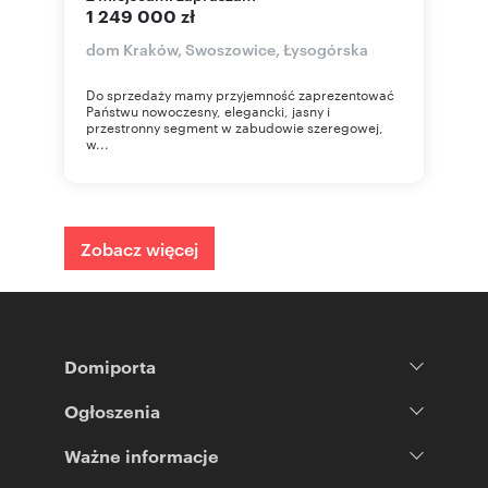
1 249 000 zł
dom Kraków, Swoszowice, Łysogórska
Do sprzedaży mamy przyjemność zaprezentować
Państwu nowoczesny, elegancki, jasny i
przestronny segment w zabudowie szeregowej,
w...
Zobacz więcej
Domiporta
Ogłoszenia
Ważne informacje