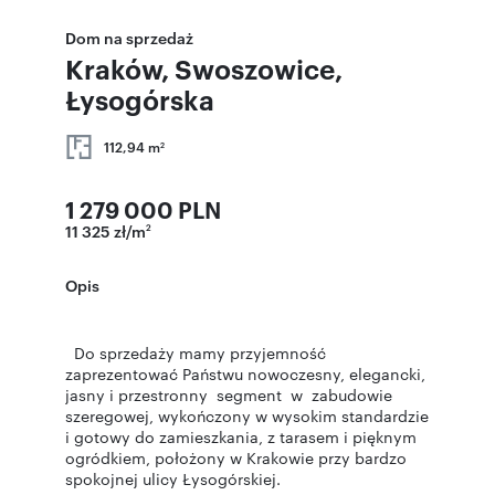
Dom na sprzedaż
Kraków, Swoszowice,
Łysogórska
112,94 m
2
1 279 000 PLN
11 325 zł/m
2
Opis
Do sprzedaży mamy przyjemność
zaprezentować Państwu nowoczesny, elegancki,
jasny i przestronny segment w zabudowie
szeregowej, wykończony w wysokim standardzie
i gotowy do zamieszkania, z tarasem i pięknym
ogródkiem, położony w Krakowie przy bardzo
spokojnej ulicy Łysogórskiej.