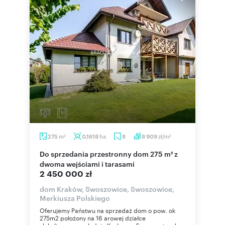
m
ha
zł/m
275
0,1618
8
8 909
2
2
Do sprzedania przestronny dom 275 m² z
dwoma wejściami i tarasami
2 450 000 zł
dom Kraków, Swoszowice, Swoszowice,
Merkiusza Polskiego
Oferujemy Państwu na sprzedaż dom o pow. ok
275m2 położony na 16 arowej działce