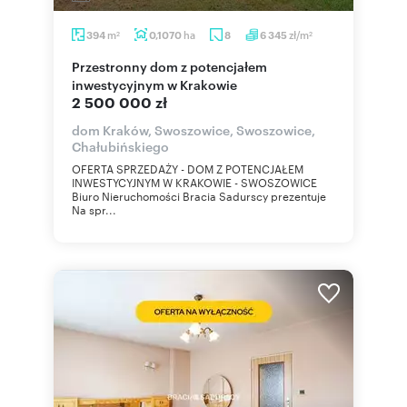
m
ha
zł/m
394
0,1070
8
6 345
2
2
Przestronny dom z potencjałem
inwestycyjnym w Krakowie
2 500 000 zł
dom Kraków, Swoszowice, Swoszowice,
Chałubińskiego
OFERTA SPRZEDAŻY - DOM Z POTENCJAŁEM
INWESTYCYJNYM W KRAKOWIE - SWOSZOWICE
Biuro Nieruchomości Bracia Sadurscy prezentuje
Na spr...