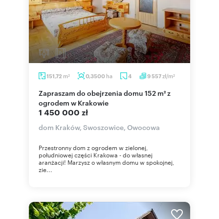
m
ha
zł/m
151,72
0,3500
4
9 557
2
2
Zapraszam do obejrzenia domu 152 m² z
ogrodem w Krakowie
1 450 000 zł
dom Kraków, Swoszowice, Owocowa
Przestronny dom z ogrodem w zielonej,
południowej części Krakowa - do własnej
aranżacji! Marzysz o własnym domu w spokojnej,
zie...