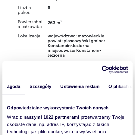
Liczba
6
pokoi:
Powierzchni
263 m
2
a całkowita:
Lokalizacja:
województwo:
mazowieckie
powiat:
piaseczyński
gmina:
Konstancin-Jeziorna
miejscowość:
Konstancin-
Jeziorna
Podobne oferty w tej lokalizacji
WYRÓŻNIONE
Zgoda
Szczegóły
Ustawienia reklam
O plikach c
Odpowiedzialne wykorzystanie Twoich danych
Wraz z
naszymi 1022 partnerami
przetwarzamy Twoje
osobiste dane, np. adres IP, korzystając z takich
technologii jak pliki cookie, w celu wyświetlania