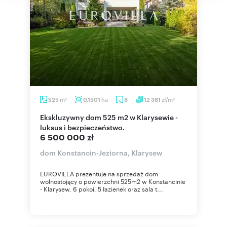
m
ha
zł/m
525
0,1501
8
12 381
2
2
Ekskluzywny dom 525 m2 w Klarysewie -
luksus i bezpieczeństwo.
6 500 000 zł
dom Konstancin-Jeziorna, Klarysew
EUROVILLA prezentuje na sprzedaż dom
wolnostojący o powierzchni 525m2 w Konstancinie
- Klarysew, 6 pokoi, 5 łazienek oraz sala t...