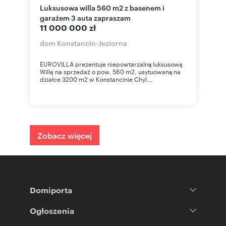
Luksusowa willa 560 m2 z basenem i
garażem 3 auta zapraszam
11 000 000 zł
dom Konstancin-Jeziorna
EUROVILLA prezentuje niepowtarzalną luksusową
Willę na sprzedaż o pow. 560 m2, usytuowaną na
działce 3200 m2 w Konstancinie Chyl...
Zobacz więcej
Domiporta
Ogłoszenia