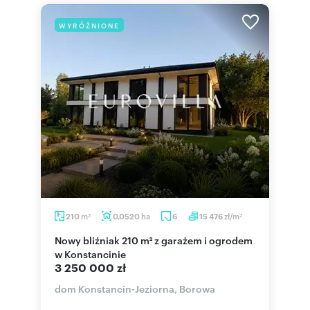
WYRÓŻNIONE
m
ha
zł/m
210
0,0520
6
15 476
2
2
Nowy bliźniak 210 m² z garażem i ogrodem
w Konstancinie
3 250 000 zł
dom Konstancin-Jeziorna, Borowa