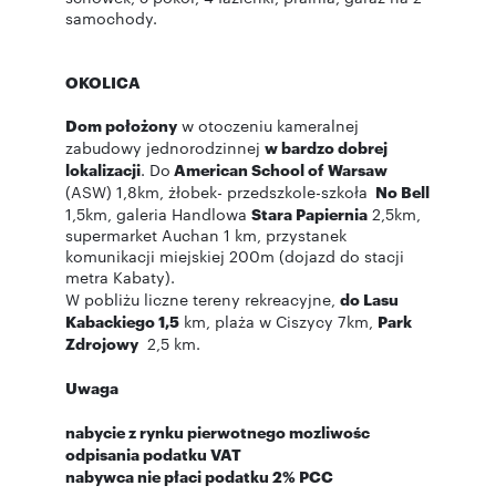
samochody.
OKOLICA
Dom położony
w otoczeniu kameralnej
zabudowy jednorodzinnej
w bardzo dobrej
lokalizacji
. Do
American School of Warsaw
(ASW) 1,8km, żłobek- przedszkole-szkoła
No Bell
1,5km, galeria Handlowa
Stara Papiernia
2,5km,
supermarket Auchan 1 km, przystanek
komunikacji miejskiej 200m (dojazd do stacji
metra Kabaty).
W pobliżu liczne tereny rekreacyjne,
do Lasu
Kabackiego 1,5
km, plaża w Ciszycy 7km,
Park
Zdrojowy
2,5 km.
Uwaga
nabycie z rynku pierwotnego mozliwośc
odpisania podatku VAT
nabywca nie płaci podatku 2% PCC