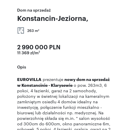
Dom na sprzedaż
Konstancin-Jeziorna,
263 m
2
2 990 000 PLN
11 369 zł/m
2
Opis
EUROVILLA
prezentuje
nowy dom na sprzedaż
w Konstancinie - Klarysewie
o pow. 263m3, 6
pokoi, 4 łazienki, garaż na 2 samochody,
położony w świetnej lokalizacji na kameralnym
zamkniętym osiedlu 4 domów idealny na
inwestycję, połączenie funkcji mieszkalno -
biurowej lub działalności np. medycznej. Na
powierzchnię składa się m.in. * salon wysokość
od 300cm do 600cm, okno panoramiczne 6m,
schowek, 5 pokoi, 4 łazienki, pralnia, garaż na 2