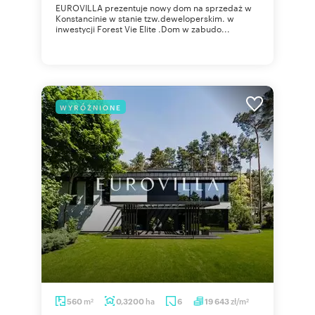
EUROVILLA prezentuje nowy dom na sprzedaż w
Konstancinie w stanie tzw.deweloperskim. w
inwestycji Forest Vie Elite .Dom w zabudo...
WYRÓŻNIONE
m
ha
zł/m
560
0,3200
6
19 643
2
2