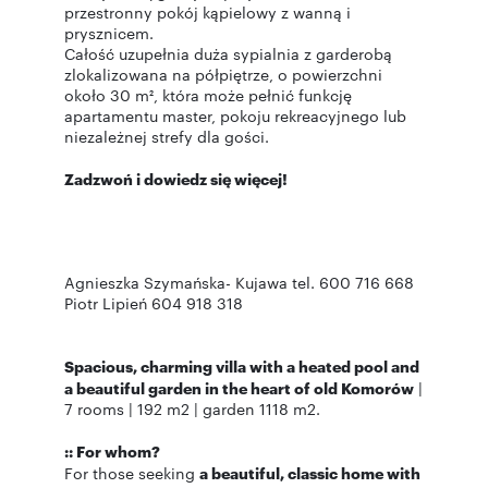
przestronny pokój kąpielowy z wanną i
prysznicem.
Całość uzupełnia duża sypialnia z garderobą
zlokalizowana na półpiętrze, o powierzchni
około 30 m², która może pełnić funkcję
apartamentu master, pokoju rekreacyjnego lub
niezależnej strefy dla gości.
Zadzwoń i dowiedz się więcej!
Agnieszka Szymańska- Kujawa tel. 600 716 668
Piotr Lipień 604 918 318
Spacious, charming villa with a heated pool and
a beautiful garden in the heart of old Komorów
|
7 rooms | 192 m2 | garden 1118 m2.
:: For whom?
For those seeking
a beautiful, classic home with