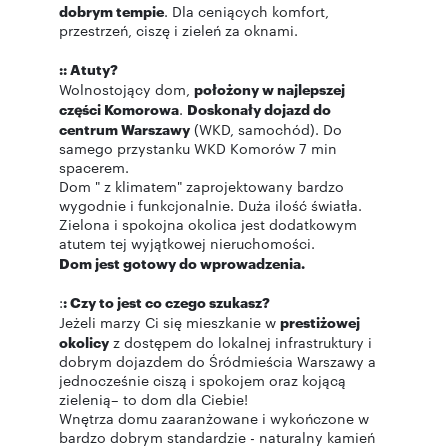
dobrym tempie
. Dla ceniących komfort,
przestrzeń, ciszę i zieleń za oknami.
:: Atuty?
Wolnostojący dom,
położony w najlepszej
części Komorowa
.
Doskonały dojazd do
centrum Warszawy
(WKD, samochód). Do
samego przystanku WKD Komorów 7 min
spacerem.
Dom " z klimatem" zaprojektowany bardzo
wygodnie i funkcjonalnie. Duża ilość światła.
Zielona i spokojna okolica jest dodatkowym
atutem tej wyjątkowej nieruchomości.
Dom jest gotowy do wprowadzenia.
:
: Czy to jest co czego szukasz?
Jeżeli marzy Ci się mieszkanie w
prestiżowej
okolicy
z dostępem do lokalnej infrastruktury i
dobrym dojazdem do Śródmieścia Warszawy a
jednocześnie ciszą i spokojem oraz kojącą
zielenią– to dom dla Ciebie!
Wnętrza domu zaaranżowane i wykończone w
bardzo dobrym standardzie - naturalny kamień