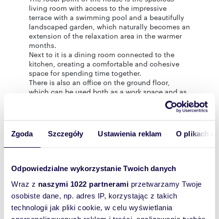
living room with access to the impressive
terrace with a swimming pool and a beautifully
landscaped garden, which naturally becomes an
extension of the relaxation area in the warmer
months.
Next to it is a dining room connected to the
kitchen, creating a comfortable and cohesive
space for spending time together.
There is also an office on the ground floor,
which can be used both as a work space and as
an additional guest room.
This floor is complemented by a bathroom with
a shower, a garage for one car and a practical
utility room serving as a boiler room.
Zgoda
Szczegóły
Ustawienia reklam
O plikach c
The first floor
is the comfortable, private part of
the house.
The master bedroom features a walk-in closet
Odpowiedzialne wykorzystanie Twoich danych
and a large balcony window, providing ample
Wraz z
naszymi 1022 partnerami
przetwarzamy Twoje
natural light. Additionally, there are three
bedrooms with balconies, providing everyone
osobiste dane, np. adres IP, korzystając z takich
with access to natural light.
technologii jak pliki cookie, w celu wyświetlania
On this floor there is also a spacious bathroom
spersonalizowanych reklam i treści, analizowania tychże,