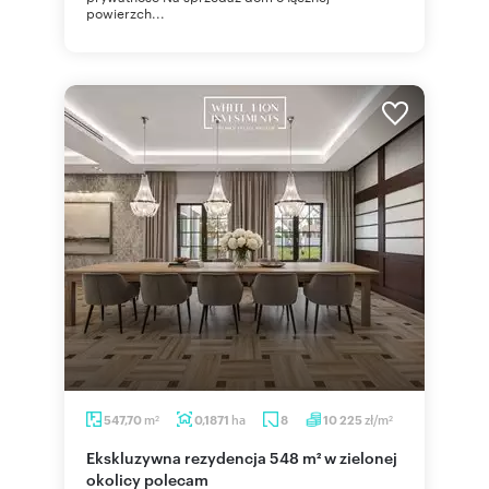
powierzch...
m
ha
zł/m
547,70
0,1871
8
10 225
2
2
Ekskluzywna rezydencja 548 m² w zielonej
okolicy polecam