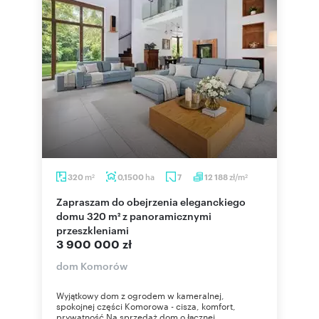
m
ha
zł/m
320
0,1500
7
12 188
2
2
Zapraszam do obejrzenia eleganckiego
domu 320 m² z panoramicznymi
przeszkleniami
3 900 000 zł
dom Komorów
Wyjątkowy dom z ogrodem w kameralnej,
spokojnej części Komorowa - cisza, komfort,
prywatność Na sprzedaż dom o łącznej