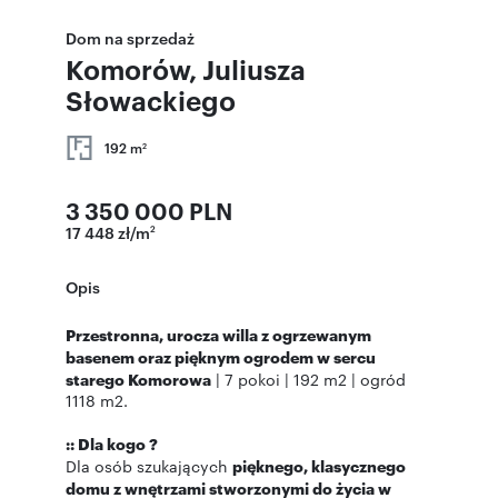
Dom na sprzedaż
Komorów, Juliusza
Słowackiego
192 m
2
3 350 000 PLN
17 448 zł/m
2
Opis
Przestronna, urocza willa z ogrzewanym
basenem oraz pięknym ogrodem w sercu
starego Komorowa
| 7 pokoi | 192 m2 | ogród
1118 m2.
:: Dla kogo ?
Dla osób szukających
pięknego, klasycznego
domu z wnętrzami stworzonymi do życia w