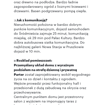
oraz drewno na podłodze. Bardzo ładnie
zagospodarowany ogród z licznymi krzewami i
drzewami. Basen podgrzewany pompą ciepła.
:
: Jak z komunikacją?
Nieruchomość położona w bardzo dobrym
punkcie komunikacyjnym, dojazd samochodem
do Śródmieścia zajmuje 25 minut, komunikacją
miejską, ok 29 min pod Pałac Kultury. Bardzo
dobra autobusowa siatka komunikacyjna. Do
najbliższej galerii Nowa Stacja w Pruszkowie
dojazd w 10 min.
:: Rozkład pomieszczeń:
Przemyślany układ domu z wyraźnym
podziałem na strefę dzienną i prywatną
Parter
został zaprojektowany wokół wygodnego
życia na co dzień i kontaktu z ogrodem.
Wejście prowadzi przez funkcjonalny hall i
przedsionek z dużą zabudową na okrycia oraz
przechowywanie.
Centralnym punktem domu jest przestronny
salon z wyjściem na imponujący taras z