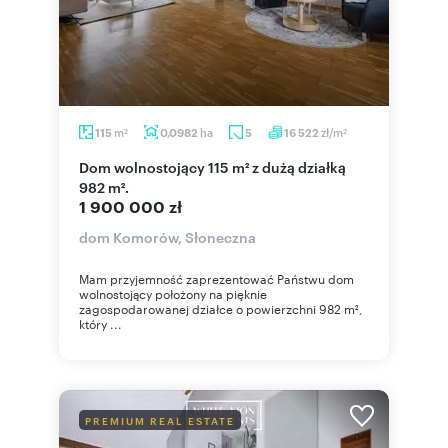
m
ha
zł/m
115
0,0982
5
16 522
2
2
Dom wolnostojący 115 m² z dużą działką
982 m².
1 900 000 zł
dom Komorów, Słoneczna
Mam przyjemność zaprezentować Państwu dom
wolnostojący położony na pięknie
zagospodarowanej działce o powierzchni 982 m²,
który ...
PREMIUM REAL ESTATE