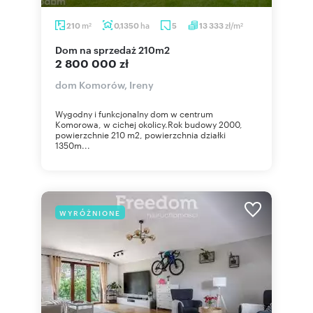
m
ha
zł/m
210
0,1350
5
13 333
2
2
dom na sprzedaż 210m2
2 800 000 zł
dom Komorów, Ireny
Wygodny i funkcjonalny dom w centrum
Komorowa, w cichej okolicy.Rok budowy 2000,
powierzchnie 210 m2, powierzchnia działki
1350m...
WYRÓŻNIONE