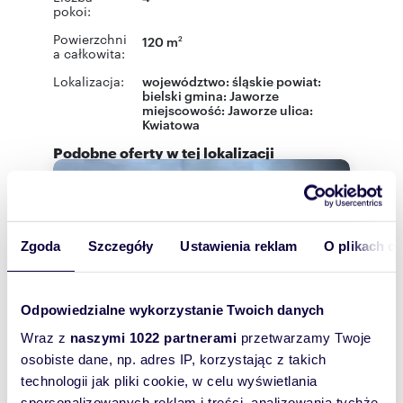
pokoi:
Powierzchni
120 m
2
a całkowita:
Lokalizacja:
województwo:
śląskie
powiat:
bielski
gmina:
Jaworze
miejscowość:
Jaworze
ulica:
Kwiatowa
Podobne oferty w tej lokalizacji
Zgoda
Szczegóły
Ustawienia reklam
O plikach c
Odpowiedzialne wykorzystanie Twoich danych
Wraz z
naszymi 1022 partnerami
przetwarzamy Twoje
osobiste dane, np. adres IP, korzystając z takich
technologii jak pliki cookie, w celu wyświetlania
spersonalizowanych reklam i treści, analizowania tychże,