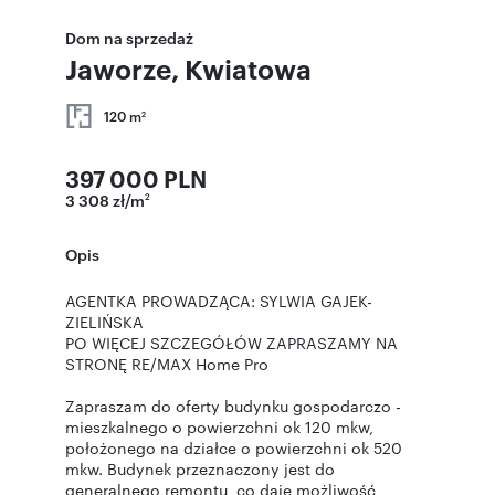
Dom na sprzedaż
Jaworze, Kwiatowa
120 m
2
397 000 PLN
3 308 zł/m
2
Opis
AGENTKA PROWADZĄCA: SYLWIA GAJEK-
ZIELIŃSKA
PO WIĘCEJ SZCZEGÓŁÓW ZAPRASZAMY NA
STRONĘ RE/MAX Home Pro
Zapraszam do oferty budynku gospodarczo -
mieszkalnego o powierzchni ok 120 mkw,
położonego na działce o powierzchni ok 520
mkw. Budynek przeznaczony jest do
generalnego remontu, co daje możliwość