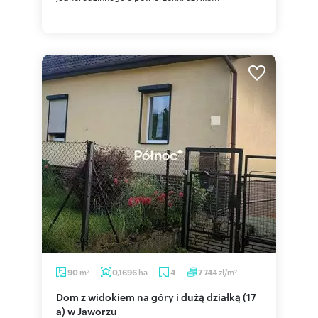
m
ha
zł/m
90
0,1696
4
7 744
2
2
Dom z widokiem na góry i dużą działką (17
a) w Jaworzu