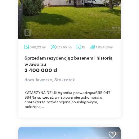
m
ha
zł/m
340,22
0,1265
15
7 054
2
2
Sprzedam rezydencję z basenem i historią
w Jaworzu
2 400 000 zł
dom Jaworze, Stokrotek
KATARZYNA DZIUKAgentka prowadząca695 947
884Na sprzedaż wyjątkowa nieruchomość o
charakterze rezydencjonalno-usługowym,
położona...