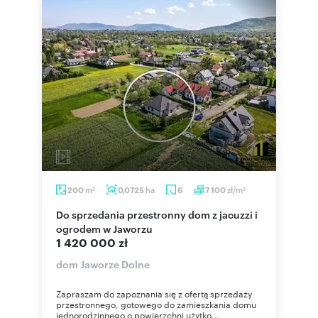
m
ha
zł/m
200
0,0725
6
7 100
2
2
Do sprzedania przestronny dom z jacuzzi i
ogrodem w Jaworzu
1 420 000 zł
dom Jaworze Dolne
Zapraszam do zapoznania się z ofertą sprzedaży
przestronnego, gotowego do zamieszkania domu
jednorodzinnego o powierzchni użytko...