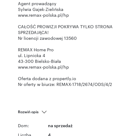
Agent prowadzący
Sylwia Gajek-Zielińska
www.remax-polska.pl/hp
CAŁOŚĆ PROWIZJI POKRYWA TYLKO STRONA
SPRZEDAJĄCA!
Nr licencji zawodowej 13560
REMAX Home Pro
ul. Lipnicka 4
43-300 Bielsko-Biała
www.remax-polska.pl/hp
Oferta dodana z propertly.io
Nr oferty w biurze: REMAX-1718/2674/ODS/4/2
Rozwiń opis
Dom:
na sprzedaż
Liczba
4