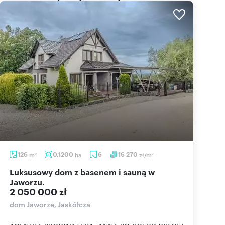
126
m
0,1200
ha
6
16 270
zł/m
2
2
Luksusowy dom z basenem i sauną w
Jaworzu.
2 050 000 zł
dom Jaworze, Jaskółcza