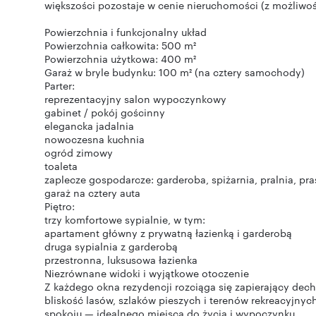
większości pozostaje w cenie nieruchomości (z możliwoś
Powierzchnia i funkcjonalny układ
Powierzchnia całkowita: 500 m²
Powierzchnia użytkowa: 400 m²
Garaż w bryle budynku: 100 m² (na cztery samochody)
Parter:
reprezentacyjny salon wypoczynkowy
gabinet / pokój gościnny
elegancka jadalnia
nowoczesna kuchnia
ogród zimowy
toaleta
zaplecze gospodarcze: garderoba, spiżarnia, pralnia, pr
garaż na cztery auta
Piętro:
trzy komfortowe sypialnie, w tym:
apartament główny z prywatną łazienką i garderobą
druga sypialnia z garderobą
przestronna, luksusowa łazienka
Niezrównane widoki i wyjątkowe otoczenie
Z każdego okna rezydencji rozciąga się zapierający dec
bliskość lasów, szlaków pieszych i terenów rekreacyjnyc
spokoju — idealnego miejsca do życia i wypoczynku.