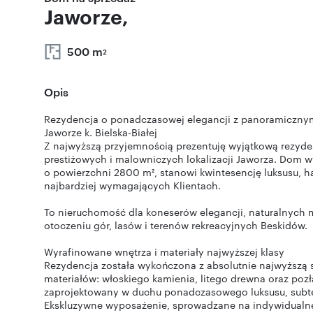
Jaworze,
500 m
2
Opis
Rezydencja o ponadczasowej elegancji z panoramiczny
Jaworze k. Bielska-Białej
Z najwyższą przyjemnością prezentuję wyjątkową rezyden
prestiżowych i malowniczych lokalizacji Jaworza. Dom 
o powierzchni 2800 m², stanowi kwintesencję luksusu, ha
najbardziej wymagających Klientach.
To nieruchomość dla koneserów elegancji, naturalnych m
otoczeniu gór, lasów i terenów rekreacyjnych Beskidów.
Wyrafinowane wnętrza i materiały najwyższej klasy
Rezydencja została wykończona z absolutnie najwyższą 
materiałów: włoskiego kamienia, litego drewna oraz pozła
zaprojektowany w duchu ponadczasowego luksusu, subtel
Ekskluzywne wyposażenie, sprowadzane na indywidualn