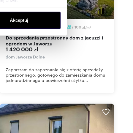
j chwili.
ołecznościowe i analizować
Akceptuj
artnerom społecznościowym,
200
m
0,0725
ha
6
7 100
zł/m
2
2
anymi od Ciebie lub
Do sprzedania przestronny dom z jacuzzi i
ogrodem w Jaworzu
1 420 000 zł
dom Jaworze Dolne
Zapraszam do zapoznania się z ofertą sprzedaży
przestronnego, gotowego do zamieszkania domu
jednorodzinnego o powierzchni użytko...