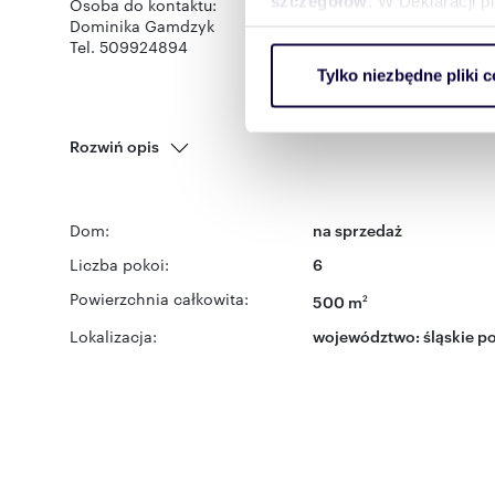
szczegółów
. W Deklaracji 
Osoba do kontaktu:
Dominika Gamdzyk
Tel. 509924894
Wykorzystujemy pliki cookie 
Tylko niezbędne pliki c
ruch w naszej witrynie. Inf
reklamowym i analitycznym. 
uzyskanymi podczas korzysta
Rozwiń opis
Dom:
na sprzedaż
Liczba pokoi:
6
Powierzchnia całkowita:
500 m
2
Lokalizacja:
województwo:
śląskie
po