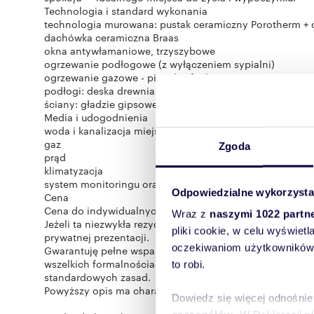
Technologia i standard wykonania
technologia murowana: pustak ceramiczny Porotherm + 
dachówka ceramiczna Braas
okna antywłamaniowe, trzyszybowe
ogrzewanie podłogowe (z wyłączeniem sypialni)
ogrzewanie gazowe - piec dwufunkcyjny
podłogi: deska drewniana, włoski kamień
ściany: gładzie gipsowe, tapety dekoracyjne
Media i udogodnienia
woda i kanalizacja miejska
gaz
Zgoda
prąd
klimatyzacja
system monitoringu oraz alarm
Odpowiedzialne wykorzysta
Cena
Cena do indywidualnych negocjacji dla zdecydowanego 
Wraz z
naszymi 1022 partn
Jeżeli ta niezwykła rezydencja wzbudziła Państwa zaint
pliki cookie, w celu wyświet
prywatnej prezentacji.
oczekiwaniom użytkowników i
Gwarantuję pełne wsparcie, dyskrecję oraz bezpieczeńs
wszelkich formalnościach związanych z zakupem nieruc
to robi.
standardowych zasad.
Powyższy opis ma charakter informacyjny i nie stanowi 
Dowiedz się więcej odnośnie