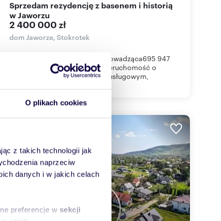
Sprzedam rezydencję z basenem i historią
w Jaworzu
2 400 000 zł
dom Jaworze, Stokrotek
KATARZYNA DZIUKAgentka prowadząca695 947
884Na sprzedaż wyjątkowa nieruchomość o
charakterze rezydencjonalno-usługowym,
położona...
O plikach cookies
ąc z takich technologii jak
 wychodzenia naprzeciw
ch danych i w jakich celach
sne preferencje w
sekcji