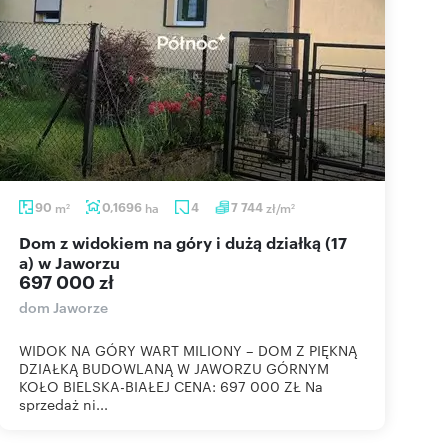
90
m
0,1696
ha
4
7 744
zł/m
2
2
Dom z widokiem na góry i dużą działką (17
a) w Jaworzu
697 000 zł
dom Jaworze
WIDOK NA GÓRY WART MILIONY – DOM Z PIĘKNĄ
DZIAŁKĄ BUDOWLANĄ W JAWORZU GÓRNYM
KOŁO BIELSKA-BIAŁEJ CENA: 697 000 ZŁ Na
sprzedaż ni...