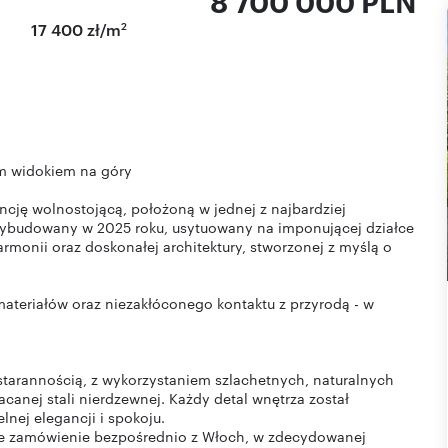
8 700 000 PLN
2
17 400 zł/m
m widokiem na góry
cję wolnostojącą, położoną w jednej z najbardziej
wybudowany w 2025 roku, usytuowany na imponującej działce
rmonii oraz doskonałej architektury, stworzonej z myślą o
ateriałów oraz niezakłóconego kontaktu z przyrodą - w
starannością, z wykorzystaniem szlachetnych, naturalnych
canej stali nierdzewnej. Każdy detal wnętrza został
nej elegancji i spokoju.
e zamówienie bezpośrednio z Włoch, w zdecydowanej