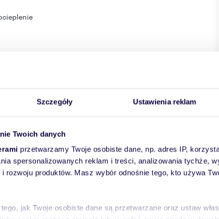
ocieplenie
Szczegóły
Ustawienia reklam
nie Twoich danych
Klienta.
erami
przetwarzamy Twoje osobiste dane, np. adres IP, korzystaj
eresowanie, zapraszam serdecznie do kontaktu oraz umówienia
lania spersonalizowanych reklam i treści, analizowania tychże,
 rozwoju produktów. Masz wybór odnośnie tego, kto używa Twoi
two całego procesu transakcyjnego, w tym pomoc we
homości.Wynagrodzenie prowizyjne naliczane według
oferty handlowej w rozumieniu art. 66 Kodeksu Cywilnego.
 tego, jak Twoje osobiste dane są przetwarzane oraz ustaw wła