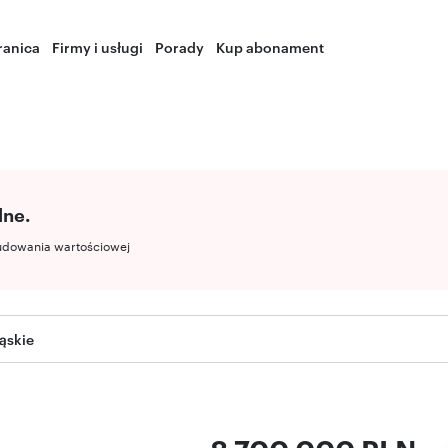
ranica
Firmy i usługi
Porady
Kup abonament
lne.
udowania wartościowej
ląskie