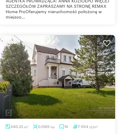
AGENTKA PROWADZĄCA: ANNA KOZIOŁPO WIĘCEJ
SZCZEGÓŁÓW ZAPRASZAMY NA STRONĘ REMAX
Home ProOferujemy nieruchomość położoną w
miejsco...
340,22
m
0,1265
ha
15
7 054
zł/m
2
2