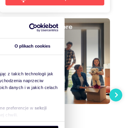
O plikach cookies
ąc z takich technologii jak
 wychodzenia naprzeciw
ch danych i w jakich celach
Następn
sne preferencje w
sekcji
j chwili.