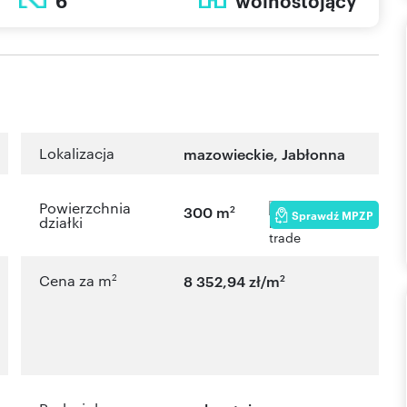
6
wolnostojący
Lokalizacja
mazowieckie
,
Jabłonna
Powierzchnia
2
300 m
Sprawdź MPZP
działki
2
2
Cena za m
8 352,94 zł/m