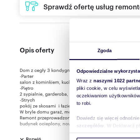
Sprawdź ofertę usług remon
Opis oferty
Zgoda
Dom z cegły 3 kondygnacyjny składający się z:
Odpowiedzialne wykorzysta
-Parter
Wraz z
naszymi 1022 partn
salon z kominkiem, kuchnia z jadalnią, wc, pralnia
-Piętro
pliki cookie, w celu wyświet
2 sypialnie, garderoba, łazienka
oczekiwaniom użytkowników i
-Strych
to robi.
pokój ze skosami i łazienką.
W bryle domu garaż, możliwość parkowania 2 samochodu
Remont przeprowadzony w 2021 roku, wymienione zosta
Dowiedz się więcej odnośnie
budynek ocieplony, nowe tynki.
szczegółów
. W Deklaracji 
Media:
prąd, gaz, kanalizacja, woda, światłowód.
Rozwiń