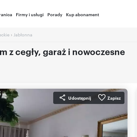
ranica
Firmy i usługi
Porady
Kup abonament
›
ckie
Jabłonna
m z cegły, garaż i nowoczesne
Udostępnij
Zapisz