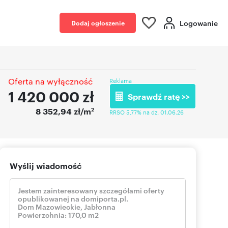
Logowanie
Dodaj ogłoszenie
Oferta na wyłączność
Reklama
1 420 000
zł
Sprawdź ratę >>
2
8 352,94 zł/m
RRSO 5,77% na dz. 01.06.26
Wyślij wiadomość