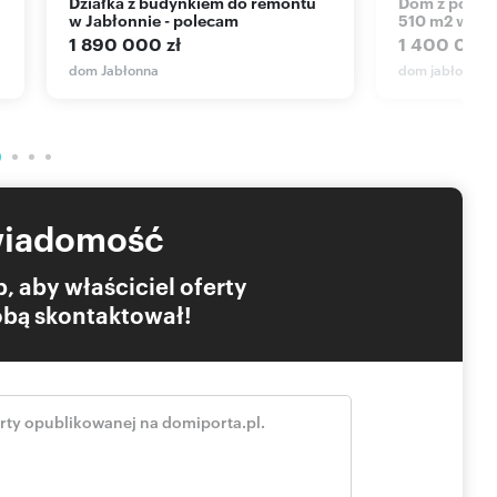
Działka z budynkiem do remontu
Dom z potencjałem na działkach 7
w Jabłonnie - polecam
510 m2 w Ja
1 890 000 zł
1 400 000 
dom Jabłonna
dom jabłonna, 
wiadomość
, aby właściciel oferty
Tobą skontaktował!