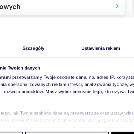
towych
Szczegóły
Ustawienia reklam
nie Twoich danych
erami
przetwarzamy Twoje osobiste dane, np. adres IP, korzystaj
lania spersonalizowanych reklam i treści, analizowania tychże,
 rozwoju produktów. Masz wybór odnośnie tego, kto używa Twoi
 przed garażem (wiata)
ły okna na trzyszybowe, wstawiono nowy piec gazowy,
 tego, jak Twoje osobiste dane są przetwarzane oraz ustaw wła
plików cookie możesz zmienić lub wycofać swoją zgodę w dowolne