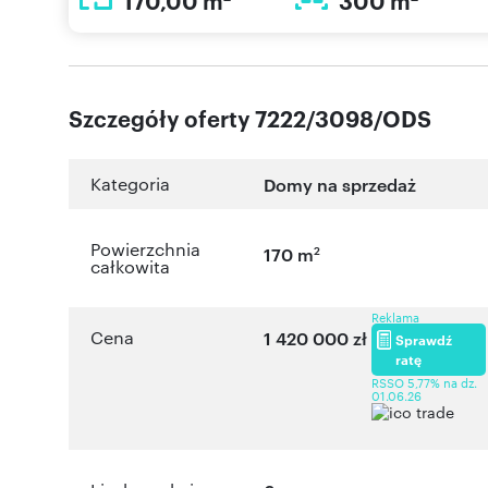
170,00 m
300 m
Szczegóły oferty 7222/3098/ODS
Kategoria
Domy na sprzedaż
Powierzchnia
2
170 m
całkowita
Reklama
Cena
1 420 000 zł
Sprawdź
ratę
RSSO 5,77% na dz.
01.06.26