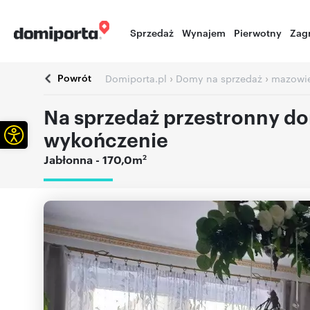
Sprzedaż
Wynajem
Pierwotny
Zag
Powrót
›
›
Domiporta.pl
Domy na sprzedaż
mazowie
Na sprzedaż przestronny do
Otwórz pasek narzędzi
wykończenie
2
Jabłonna
- 170,0m