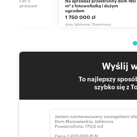
Na sprzedaż przestronny dom 180
błonna zapraszam
m² z fotowoltaiką i dużym
ogrodem
zł
1 750 000 zł
 Modlińska
dom Jabłonna, Dworkowa
Wyślij 
To najlepszy sposób
szybko się z 