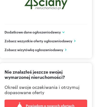
Dodatkowe dane ogłoszeniodawcy
Żurawia 32/34 lok.47
Zobacz wszystkie oferty ogłoszeniodawcy
Warszawa
mazowieckie
PL
Zobacz wizytówkę ogłoszeniodawcy
884-88
Pokaż telefon
Nie znalazłeś jeszcze swojej
wymarzonej nieruchomości?
Określ swoje oczekiwania i otrzymuj
dopasowane oferty
Powiadom o nowych ofertach