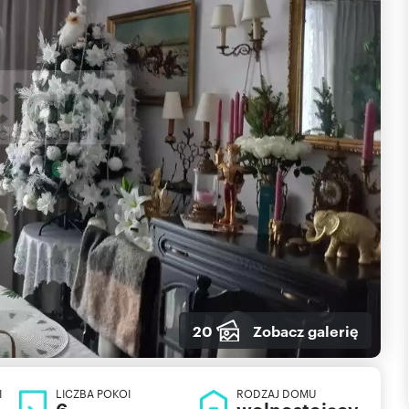
20
Zobacz galerię
I
LICZBA POKOI
RODZAJ DOMU