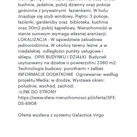
kuchnie, jadalnie, pokój dzienny oraz pokoje
gościnne z prywatnymi łazienkami. W holu
znajduje się szyb windowy. Piętro: 3 pokoje,
łazienki, garderoby oraz bibloteka, kuchnia
oraz 30m2 pokój kąpielowy. Nieruchomość w
stanie surowym wymaga własnej aranżacji.
LOKALIZACJA : W sąsiedztwie zabudowa
jednorodzinna. W okolicy tereny leśne ,a w
niedalekiej odległości punkty usługowe i
sklepy. OPIS BUDYNKU I DZIAŁKI Budynek
usytuowany na działce o powierzchni 2380 m2.
Technologia budowy: porotherm + żelbet.
INFORMACJE DODATKOWE Ogrzewanie: według
projektu Media: w drodze. Wystawa okien:
południe, wschód, zachód;
::LINK DO STRONY
https://www.sfera-nieruchomosci.pl/oferta/SFE-
DS-6908
Oferta wysłana z systemu Galactica Virgo