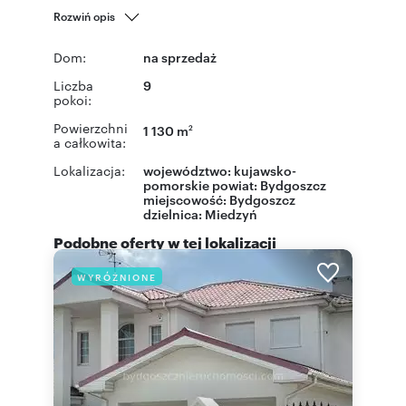
Rozwiń opis
Dom:
na sprzedaż
Liczba
9
pokoi:
Powierzchni
1 130 m
2
a całkowita:
Lokalizacja:
województwo:
kujawsko-
pomorskie
powiat:
Bydgoszcz
miejscowość:
Bydgoszcz
dzielnica:
Miedzyń
Podobne oferty w tej lokalizacji
WYRÓŻNIONE