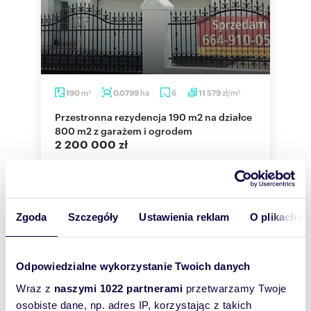
m
ha
zł/m
190
0,0799
6
11 579
2
2
Przestronna rezydencja 190 m2 na działce
800 m2 z garażem i ogrodem
2 200 000 zł
dom Bydgoszcz, Miedzyń
Na prawie 800 metrowej działce zaprojektowano
budynek, który zadowoli nawet najbardziej
wymagających klientów.Przestronna dwukon...
Zgoda
Szczegóły
Ustawienia reklam
O plikach c
Odpowiedzialne wykorzystanie Twoich danych
Wraz z
naszymi 1022 partnerami
przetwarzamy Twoje
osobiste dane, np. adres IP, korzystając z takich