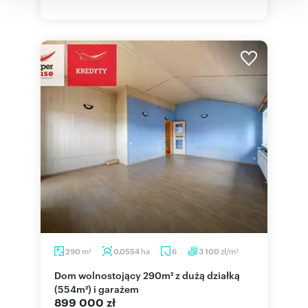
m
ha
zł/m
290
0,0554
6
3 100
2
2
Dom wolnostojący 290m² z dużą działką
(554m²) i garażem
899 000 zł