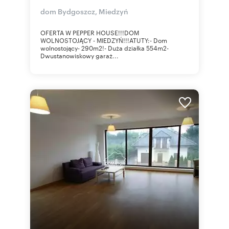
dom Bydgoszcz, Miedzyń
OFERTA W PEPPER HOUSE!!!DOM
WOLNOSTOJĄCY - MIEDZYŃ!!!ATUTY:- Dom
wolnostojący- 290m2!- Duża działka 554m2-
Dwustanowiskowy garaż...