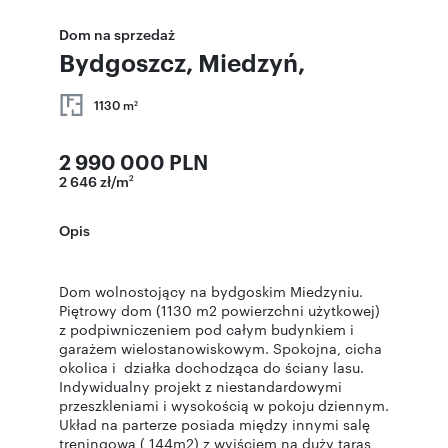
Dom na sprzedaż
Bydgoszcz, Miedzyń,
1130 m
2
2 990 000 PLN
2 646 zł/m
2
Opis
Dom wolnostojący na bydgoskim Miedzyniu.
Piętrowy dom (1130 m2 powierzchni użytkowej)
z podpiwniczeniem pod całym budynkiem i
garażem wielostanowiskowym. Spokojna, cicha
okolica i działka dochodząca do ściany lasu.
Indywidualny projekt z niestandardowymi
przeszkleniami i wysokością w pokoju dziennym.
Układ na parterze posiada między innymi salę
treningową ( 144m2) z wyjściem na duży taras,