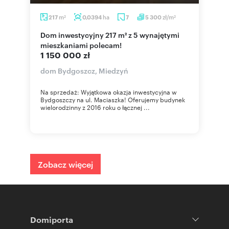
m
ha
zł/m
217
0,0394
7
5 300
2
2
Dom inwestycyjny 217 m² z 5 wynajętymi
mieszkaniami polecam!
1 150 000 zł
dom Bydgoszcz, Miedzyń
Na sprzedaż: Wyjątkowa okazja inwestycyjna w
Bydgoszczy na ul. Maciaszka! Oferujemy budynek
wielorodzinny z 2016 roku o łącznej ...
Zobacz więcej
Domiporta