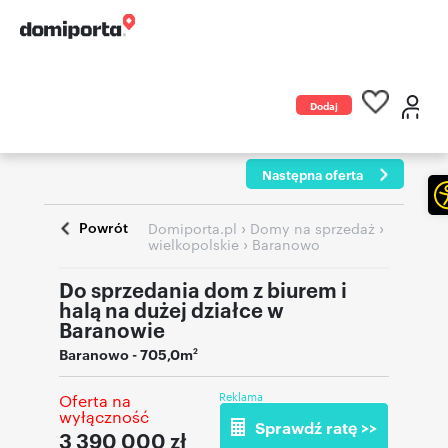
Dodaj
ogłoszenie
Następna oferta
Powrót
›
›
Domiporta.pl
Domy na sprzedaż
›
wielkopolskie
Baranowo
Do sprzedania dom z biurem i
halą na dużej działce w
Baranowie
Baranowo
- 705,0m
2
Reklama
Oferta na
wyłączność
Sprawdź ratę >>
3 390 000
zł