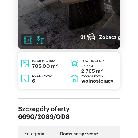
21
Zobacz galerię
POWIERZCHNIA
POWIERZCHNIA
2
705,00 m
DZIAŁKI
2
2 765 m
LICZBA POKOI
RODZAJ DOMU
6
wolnostojący
Szczegóły oferty
6690/2089/ODS
Kategoria
Domy na sprzedaż