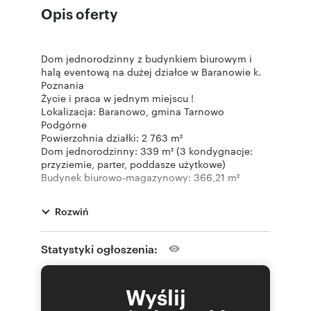
Opis oferty
Dom jednorodzinny z budynkiem biurowym i
halą eventową na dużej działce w Baranowie k.
Poznania
Życie i praca w jednym miejscu !
Lokalizacja: Baranowo, gmina Tarnowo
Podgórne
Powierzchnia działki: 2 763 m²
Dom jednorodzinny: 339 m² (3 kondygnacje:
przyziemie, parter, poddasze użytkowe)
Budynek biurowo-magazynowy: 366,21 m²
Bliskość infrastruktury handlowo-usługowej – w
sąsiedztwie m.in. Auchan, Leroy Merlin,
Rozwiń
Decathlon.
Rekreacja na wyciągnięcie ręki – jezioro Kierskie
oddalone o 2 km.
Statystyki ogłoszenia:
Działka o pow. 2765 m2 ze starym
drzewostanem oraz bylinami i kwiatami, a także
ogród zaprojektowany z naturalnym kamieniem,
Wyślij
oczkiem wodnym i zadaszonym miejscem do
grillowania tworzą atmosferę spokoju.