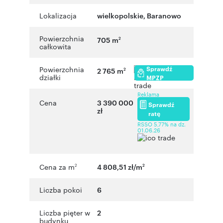
Lokalizacja
wielkopolskie
,
Baranowo
Powierzchnia
705 m
2
całkowita
Sprawdź
Powierzchnia
2 765 m
2
działki
MPZP
Reklama
Cena
3 390 000
Sprawdź
zł
ratę
RSSO 5,77% na dz.
01.06.26
Cena za m
4 808,51 zł/m
2
2
Liczba pokoi
6
Liczba pięter w
2
budynku