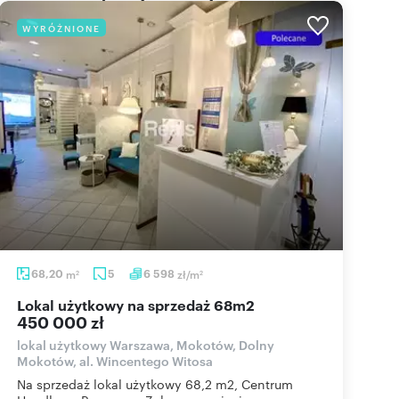
WYRÓŻNIONE
68,20
m
5
6 598
zł/m
2
2
lokal użytkowy na sprzedaż 68m2
450 000 zł
lokal użytkowy Warszawa, Mokotów, Dolny
Mokotów, al. Wincentego Witosa
Na sprzedaż lokal użytkowy 68,2 m2, Centrum