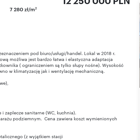
12 250 000 PLN
2
7 280 zł/m
zeznaczeniem pod biuro/usługi/handel. Lokal w 2018 r.
ową możliwa jest bardzo łatwa i elastyczna adaptacja
ytkownika ( ograniczeniem są tylko słupy nośne). Wysokość
no w klimatyzację jak i wentylację mechaniczną.
we),
i zaplecze sanitarne (WC, kuchnia).
w garażu podziemnym. Cena zawiera koszt wymienionych
:
talicznego (z wyjątkiem stacji