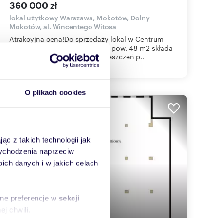
360 000 zł
lokal użytkowy Warszawa, Mokotów, Dolny
Mokotów, al. Wincentego Witosa
Atrakcyjna cena!Do sprzedaży lokal w Centrum
Handlowym Panorama.Lokal o pow. 48 m2 składa
się z trzech oddzielnych pomieszczeń p...
O plikach cookies
WYRÓŻNIONE
ąc z takich technologii jak
 wychodzenia naprzeciw
ch danych i w jakich celach
sne preferencje w
sekcji
j chwili.