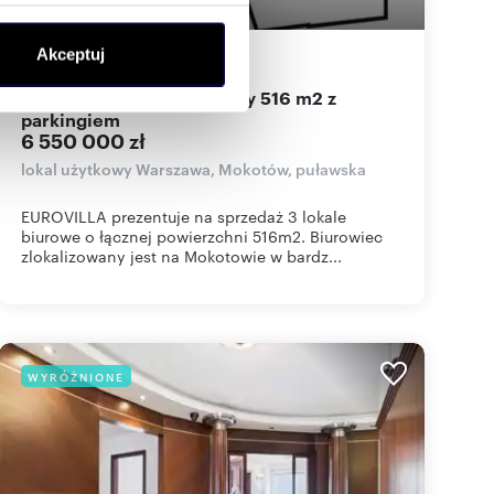
ołecznościowe i analizować
Akceptuj
516
m
12 694
zł/m
artnerom społecznościowym,
2
2
anymi od Ciebie lub
Inwestycyjny lokal biurowy 516 m2 z
parkingiem
6 550 000 zł
lokal użytkowy Warszawa, Mokotów, puławska
EUROVILLA prezentuje na sprzedaż 3 lokale
biurowe o łącznej powierzchni 516m2. Biurowiec
zlokalizowany jest na Mokotowie w bardz...
WYRÓŻNIONE