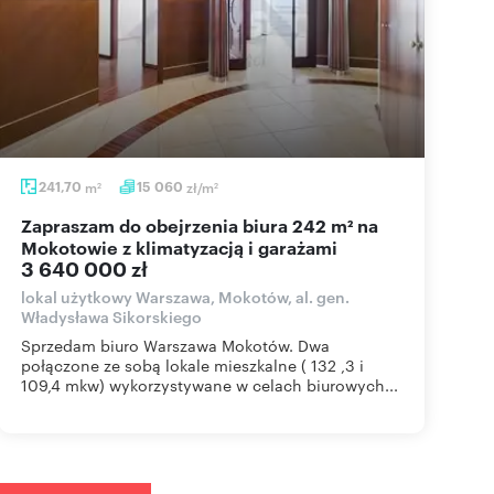
241,70
m
15 060
zł/m
2
2
Zapraszam do obejrzenia biura 242 m² na
Mokotowie z klimatyzacją i garażami
3 640 000 zł
lokal użytkowy Warszawa, Mokotów, al. gen.
Władysława Sikorskiego
Sprzedam biuro Warszawa Mokotów. Dwa
połączone ze sobą lokale mieszkalne ( 132 ,3 i
109,4 mkw) wykorzystywane w celach biurowych...