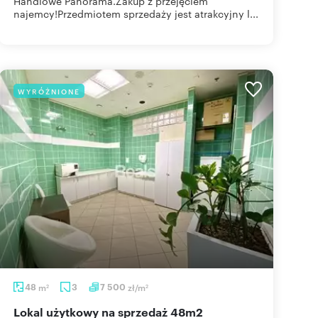
Handlowe Panorama.Zakup z przejęciem
najemcy!Przedmiotem sprzedaży jest atrakcyjny l...
WYRÓŻNIONE
48
m
3
7 500
zł/m
2
2
lokal użytkowy na sprzedaż 48m2