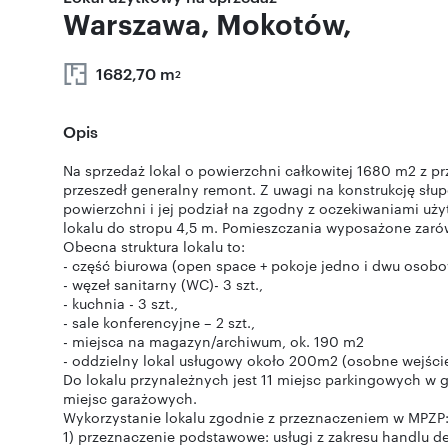
Warszawa, Mokotów,
1682,70 m
2
Opis
Na sprzedaż lokal o powierzchni całkowitej 1680 m2 z pr
przeszedł generalny remont. Z uwagi na konstrukcję słup
powierzchni i jej podział na zgodny z oczekiwaniami uż
lokalu do stropu 4,5 m. Pomieszczania wyposażone zarów
Obecna struktura lokalu to:
- część biurowa (open space + pokoje jedno i dwu osobo
- węzeł sanitarny (WC)- 3 szt.,
- kuchnia - 3 szt.,
- sale konferencyjne – 2 szt.,
- miejsca na magazyn/archiwum, ok. 190 m2
- oddzielny lokal usługowy około 200m2 (osobne wejście 
Do lokalu przynależnych jest 11 miejsc parkingowych 
miejsc garażowych.
Wykorzystanie lokalu zgodnie z przeznaczeniem w MPZP
1) przeznaczenie podstawowe: usługi z zakresu handlu de