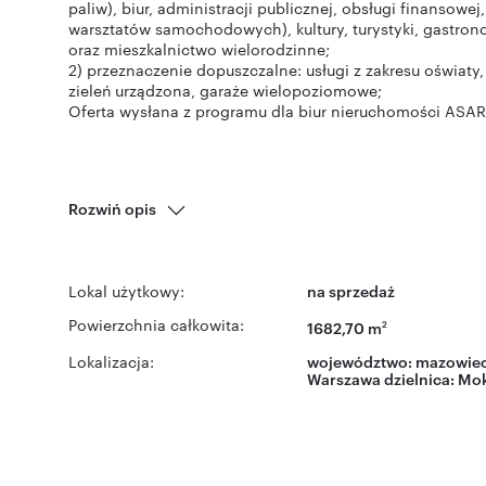
paliw), biur, administracji publicznej, obsługi finansowej
warsztatów samochodowych), kultury, turystyki, gastrono
oraz mieszkalnictwo wielorodzinne;
2) przeznaczenie dopuszczalne: usługi z zakresu oświaty, 
zieleń urządzona, garaże wielopoziomowe;
Oferta wysłana z programu dla biur nieruchomości ASAR
Rozwiń opis
Lokal użytkowy:
na sprzedaż
Powierzchnia całkowita:
1682,70 m
2
Lokalizacja:
województwo:
mazowiec
Warszawa
dzielnica:
Mo