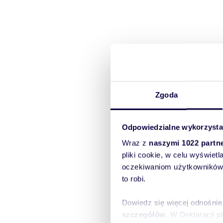
Zgoda
Odpowiedzialne wykorzysta
Wraz z
naszymi 1022 partn
pliki cookie, w celu wyświet
oczekiwaniom użytkowników i
to robi.
Dowiedz się więcej odnośnie
szczegółów
. W Deklaracji 