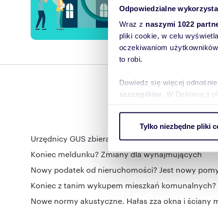
Odpowiedzialne wykorzysta
Powiad
Wraz z
naszymi 1022 partn
pliki cookie, w celu wyświet
oczekiwaniom użytkowników i
to robi.
Dowiedz się więcej odnośnie
szczegółów
. W Deklaracji 
Wykorzystujemy pliki cookie 
Tylko niezbędne pliki c
ruch w naszej witrynie. Inf
Urzędnicy GUS zbierają paragony. Odwiedzają mie
reklamowym i analitycznym. 
uzyskanymi podczas korzysta
Koniec meldunku? Zmiany dla wynajmujących
Nowy podatek od nieruchomości? Jest nowy pomys
Koniec z tanim wykupem mieszkań komunalnych? L
Nowe normy akustyczne. Hałas zza okna i ściany m