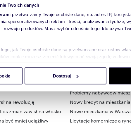
nie Twoich danych
om o nowych ofertach
erami
przetwarzamy Twoje osobiste dane, np. adres IP, korzystaj
lania spersonalizowanych reklam i treści, analizowania tychże,
 rozwoju produktów. Masz wybór odnośnie tego, kto używa Twoi
 tego, jak Twoje osobiste dane są przetwarzane oraz ustaw wła
plików cookie możesz zmienić lub wycofać swoją zgodę w dowolne
Najnowsze artykuły
do spersonalizowania treści i reklam, aby oferować funkcje sp
ookie
Dostosuj
ormacje o tym, jak korzystasz z naszej witryny, udostępniamy p
szkania Polaków
Historia kuchni frankfurcki
Partnerzy mogą połączyć te informacje z innymi danymi otrzym
nia z ich usług.
Problemy nabywców mieszka
ł na rewolucję
Nowy kredyt na mieszkania 
os zmian zawisł na włosku
Nowe mieszkania w Warszaw
a być mniej uciążliwy
Licytacje komornicze a ryn