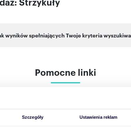
aż: Strzykuły
ak wyników spełniających Twoje kryteria wyszukiwa
Pomocne linki
 otrzymać powiadomienia o nowych of
ój adres e-mail, a my wyślemy Ci powiadomienie o
Szczegóły
Ustawienia reklam
.