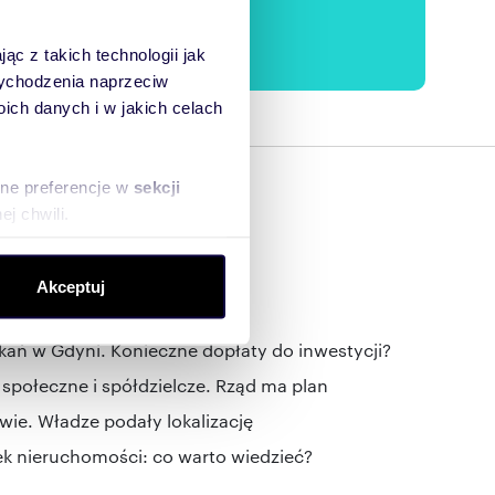
ąc z takich technologii jak
 wychodzenia naprzeciw
ch danych i w jakich celach
sne preferencje w
sekcji
j chwili.
ołecznościowe i analizować
Akceptuj
artnerom społecznościowym,
ej. Zmienia mieszkania do dziś
anymi od Ciebie lub
ń w Gdyni. Konieczne dopłaty do inwestycji?
społeczne i spółdzielcze. Rząd ma plan
ie. Władze podały lokalizację
ek nieruchomości: co warto wiedzieć?