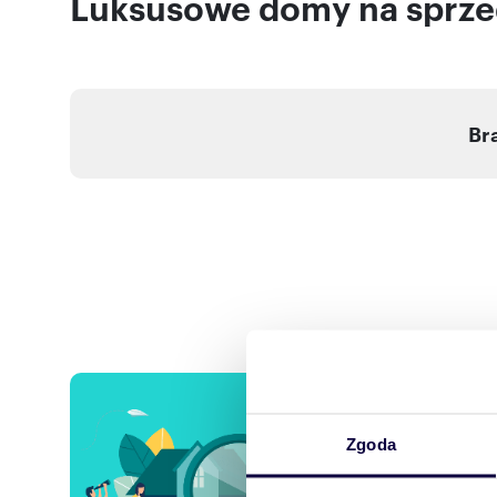
Luksusowe domy na sprzed
Br
Chcesz
Zostaw sw
Zgoda
preferencji