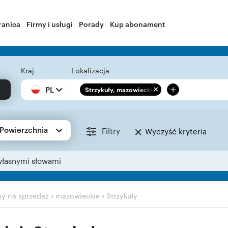
ranica
Firmy i usługi
Porady
Kup abonament
Kraj
Lokalizacja
+
PL
Strzykuły, mazowieckie
Powierzchnia
Filtry
Wyczyść kryteria
własnymi słowami
›
›
y na sprzedaż
mazowieckie
Strzykuły