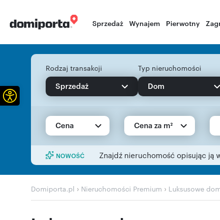
Sprzedaż
Wynajem
Pierwotny
Zag
Rodzaj transakcji
Typ nieruchomości
Sprzedaż
Dom
Otwórz pasek narzędzi
Cena
Cena za m²
Znajdź nieruchomość opisując ją 
NOWOŚĆ
›
›
Domiporta.pl
Nieruchomości Premium
Luksusowe dom