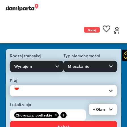
Dodaj
ogłoszenie
Rodzaj transakcji
Typ nieruchomości
Wynajem
Mieszkanie
Kraj
Lokalizacja
+ 0km
+
Choroszcz, podlaskie
Pokaż