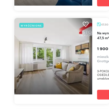
47,50
WYRÓŻNIONE
Na wynajem komfortowe 3-pokojowe mieszkanie
47,5 m
1 900
mieszka
Grottg
3-POKOJ
OSIEDLE
umeblow