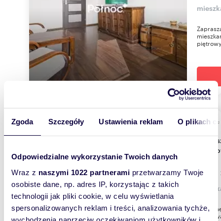
mieszk
Zaprasza
mieszkan
piętrowy
Zgoda
Szczegóły
Ustawienia reklam
O plikach c
m
39
2
Zapraszam do wynajęcia przestronnego 2-
pokojo
Odpowiedzialne wykorzystanie Twoich danych
1 650 
Wraz z
naszymi 1022 partnerami
przetwarzamy Twoje
osobiste dane, np. adres IP, korzystając z takich
mieszka
technologii jak pliki cookie, w celu wyświetlania
spersonalizowanych reklam i treści, analizowania tychże,
Wynajmę 
usytuowa
wychodzenia naprzeciw oczekiwaniom użytkowników i