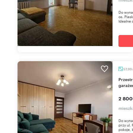
Do wynaj
os. Piask
Idealne d
57,99
Przestronne 3-pokojowe mieszkanie z balkonem i
garaż
2 800
mieszka
Do wynaj
przy ul.
pokoje, 