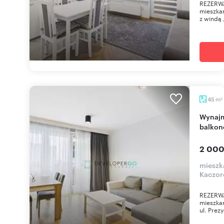
REZERWA
mieszkan
z windą 
m
45
2
Wynajmę 2-pokojowe mieszkanie 45 m² z
balkon
2 000
mieszka
Kaczor
REZERWA
mieszkan
ul. Prez