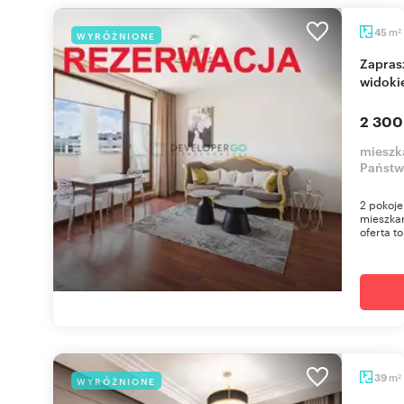
m
45
WYRÓŻNIONE
2
Zapraszam do wynajmu 2-pok. z pięknym
widoki
2 300
mieszka
Państw
2 pokoje
mieszkan
oferta to
m
39
WYRÓŻNIONE
2