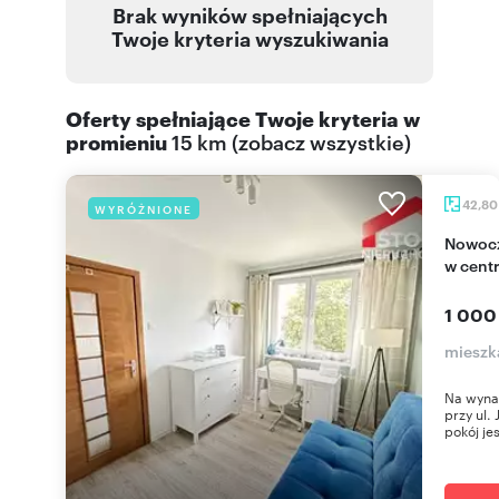
Brak wyników spełniających
Twoje kryteria wyszukiwania
Oferty spełniające Twoje kryteria w
promieniu
15 km
(
zobacz wszystkie
)
42,8
WYRÓŻNIONE
Nowoczesne 2-pokojowe mieszkanie z balkonem
w cent
1 000
mieszka
Na wyna
przy ul.
pokój jes