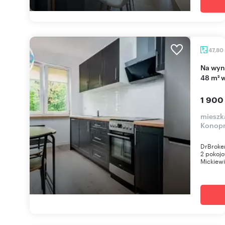
47,80
Na wynajem przestronne 2-pokojowe mieszkanie
48 m² 
1 900
mieszka
Konopn
DrBroke
2 pokojo
Mickiewi