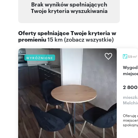
Brak wyników spełniających
Twoje kryteria wyszukiwania
Oferty spełniające Twoje kryteria w
promieniu
15 km
(
zobacz wszystkie
)
m
59
WYRÓŻNIONE
2
Wygodne 3-pokojowe mieszkanie z balkonem i
miejsc
2 800
mieszk
Melchi
Oferuję
miejscem
spokojny