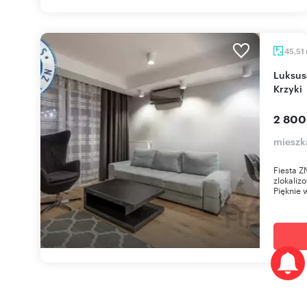
45,51
Luksusowy 2-pokojowy apartament z balkonem,
Krzyki
2 800
mieszk
Fiesta Z
zlokaliz
Pięknie 