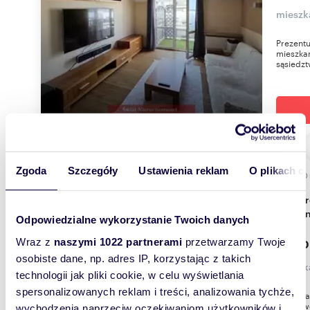
mieszk
Prezent
mieszkan
sąsiedzt
Zgoda
Szczegóły
Ustawienia reklam
O plikach c
61,40
Przestronne 3-pokojowe mieszkanie z ogródkiem
i park
Odpowiedzialne wykorzystanie Twoich danych
Wraz z
naszymi 1022 partnerami
przetwarzamy Twoje
3 500
osobiste dane, np. adres IP, korzystając z takich
mieszk
technologii jak pliki cookie, w celu wyświetlania
spersonalizowanych reklam i treści, analizowania tychże,
Do wynaj
pokojowe
wychodzenia naprzeciw oczekiwaniom użytkowników i