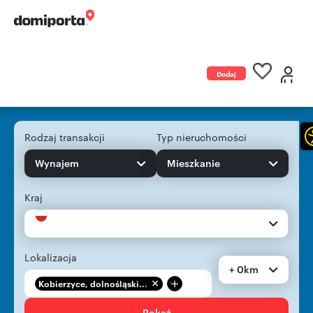
Dodaj
ogłoszenie
Rodzaj transakcji
Typ nieruchomości
Wynajem
Mieszkanie
Kraj
Lokalizacja
+ 0km
+
Kobierzyce, dolnośląski...
Pokaż