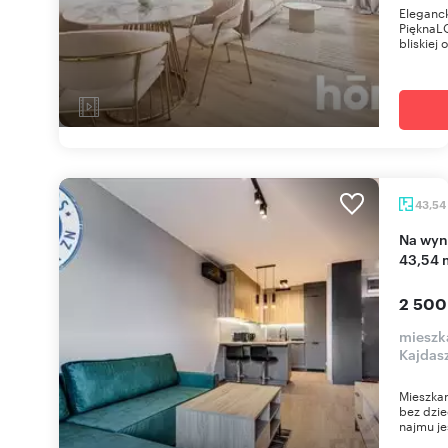
Eleganck
PięknaLO
bliskiej 
43,54
Na wynajem komfortowe 2-pokojowe mieszkanie
43,54 
2 500
mieszk
Kajdas
Mieszkan
bez dzie
najmu je