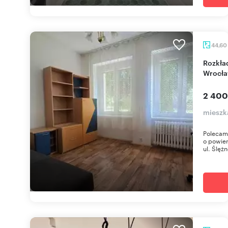
44,60
Rozkładowe 2 pokoje przy ul. Ślężnej we
Wrocła
2 400
mieszk
Polecam
o powier
ul. Ślężn