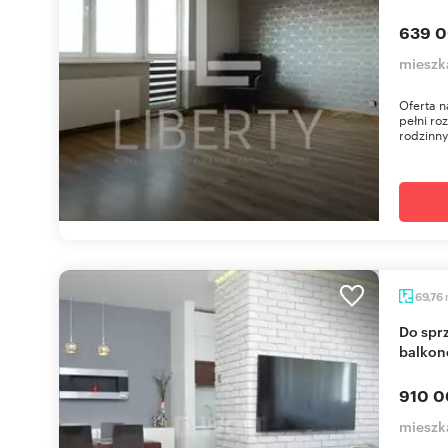
639 0
mieszk
Oferta n
pełni ro
rodzinny
69,76
Do sprzedania 3-pokojowe mieszkanie z
balkon
910 0
mieszk