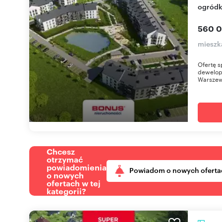
ogródk
560 0
mieszk
Ofertę s
dewelop
Warszews
Chcesz
otrzymać
powiadomienia
Powiadom o nowych oferta
o nowych
ofertach w tej
kategorii?