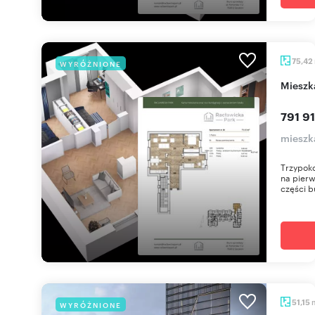
75,42
WYRÓŻNIONE
miesz
791 91
mieszka
Trzypoko
na pierw
części b
51,15
WYRÓŻNIONE