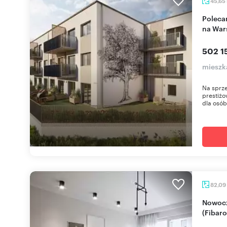
45,65
Polecam nowoczesny apartament z ogródkiem
na War
502 1
mieszk
Na sprz
prestiżo
dla osób
82,09
Nowoczesny apartament 82 m² z 2 balkonami
(Fibar