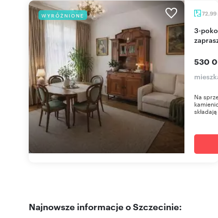
72,99
WYRÓŻNIONE
3-pokojowe mieszkanie w centrum Szczecina
zapras
530 0
mieszk
Na sprze
kamieni
składają 
Najnowsze informacje o Szczecinie: