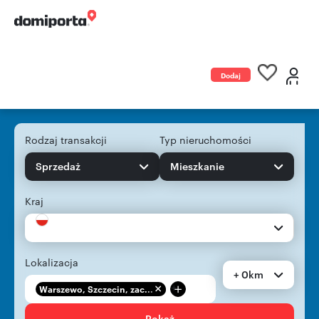
Dodaj
ogłoszenie
Rodzaj transakcji
Typ nieruchomości
Sprzedaż
Mieszkanie
Kraj
Lokalizacja
+ 0km
+
Warszewo, Szczecin, zac...
Pokaż