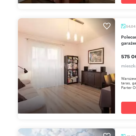
54,04
Polecam 2-pokojowe mieszkanie z ogródkiem,
garaże
575 0
mieszk
Warszewo
taras, g
Parter O