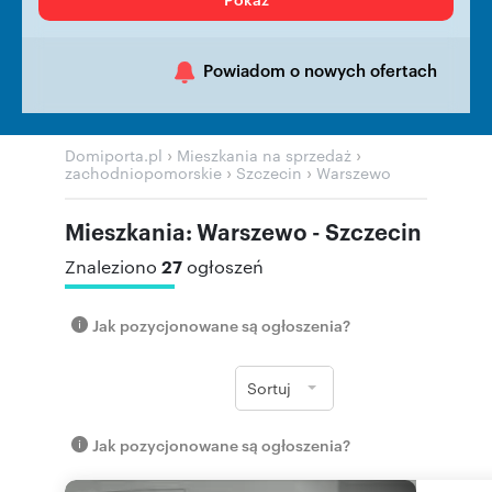
Powiadom o nowych ofertach
›
›
Domiporta.pl
Mieszkania na sprzedaż
›
›
zachodniopomorskie
Szczecin
Warszewo
Mieszkania: Warszewo - Szczecin
27
Znaleziono
ogłoszeń
Jak pozycjonowane są ogłoszenia?
Sortuj
Jak pozycjonowane są ogłoszenia?