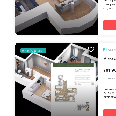
Dwupozi
części b
72,57
WYRÓŻNIONE
miesz
761 98
mieszka
Luksuso
72,57 m²
ekspozyc