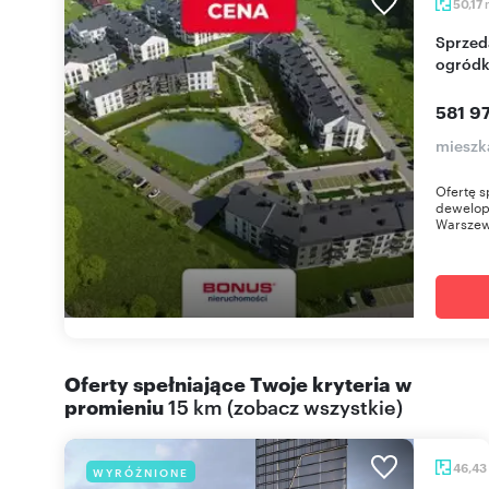
50,17
Sprzedam nowoczesne 2-pokojowe mieszkanie z
ogródk
581 97
mieszk
Ofertę s
dewelop
Warszews
Oferty spełniające Twoje kryteria w
promieniu
15 km
(
zobacz wszystkie
)
46,43
WYRÓŻNIONE