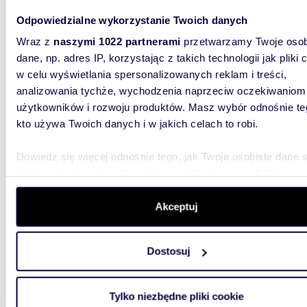
42,53
Odpowiedzialne wykorzystanie Twoich danych
Sprzedam nowoczesne 2-pokojowe mieszkanie z
Wraz z
naszymi 1022 partnerami
przetwarzamy Twoje osob
anekse
dane, np. adres IP, korzystając z takich technologii jak pliki 
w celu wyświetlania spersonalizowanych reklam i treści,
560 0
analizowania tychże, wychodzenia naprzeciw oczekiwaniom
mieszk
użytkowników i rozwoju produktów. Masz wybór odnośnie te
kto używa Twoich danych i w jakich celach to robi.
Szczecin
postojo
Nieruch
Dowiedz się więcej odnośnie tego, jak Twoje osobiste dane 
przetwarzane oraz ustaw własne preferencje w
sekcji
szczegółów
. W Deklaracji plików cookie możesz zmienić lu
wycofać swoją zgodę w dowolnej chwili.
Akceptuj
Wykorzystujemy pliki cookie do spersonalizowania treści i r
Dostosuj
aby oferować funkcje społecznościowe i analizować ruch w 
34,9
witrynie. Informacje o tym, jak korzystasz z naszej witryny,
Nowoczesne 2-pokojowe mieszkanie z dużym
udostępniamy partnerom społecznościowym, reklamowym i
Tylko niezbędne pliki cookie
ogródk
analitycznym. Partnerzy mogą połączyć te informacje z inn