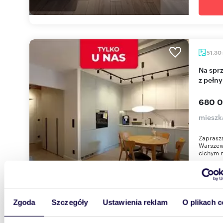
51,30
Na sprzedaż nowoczesne 3-pokojowe mieszkanie
z pełn
680 0
mieszk
Zaprasz
Warszewi
cichym m
Zgoda
Szczegóły
Ustawienia reklam
O plikach c