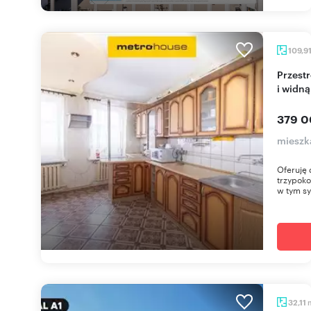
109,9
Przestronne 3-pokojowe mieszkanie z garderobą
i widn
379 0
mieszk
Oferuję
trzypoko
w tym sy
32,11