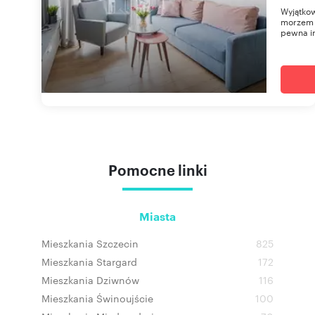
Wyjątkow
morzem –
pewna in
Pomocne linki
Miasta
Mieszkania Szczecin
825
Mieszkania Stargard
172
Mieszkania Dziwnów
116
Mieszkania Świnoujście
100