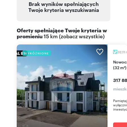
Brak wyników spełniających
Twoje kryteria wyszukiwania
Oferty spełniające Twoje kryteria w
promieniu
15 km
(
zobacz wszystkie
)
32,11
WYRÓŻNIONE
Nowoczesny 2-pokojowy apartament z balkonem
(32 m²
317 88
mieszk
Pamięta
wyłączn
inwestyc