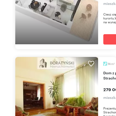
mieszk
Ciesz si
kurortu
na wynaj
m
74
2
Dom z potencjałem na dużej działce w
Strach
279 0
mieszk
Prezentu
Stracho
Koszalin