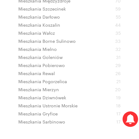
Mieszkania Międzyzdroje
70
Mieszkania Szczecinek
59
Mieszkania Darłowo
55
Mieszkania Koszalin
44
Mieszkania Wałcz
35
Mieszkania Borne Sulinowo
33
Mieszkania Mielno
32
Mieszkania Goleniów
31
Mieszkania Pobierowo
29
Mieszkania Rewal
26
Mieszkania Pogorzelica
21
Mieszkania Mierzyn
20
Mieszkania Dziwnówek
19
Mieszkania Ustronie Morskie
18
Mieszkania Gryfice
17
Mieszkania Sarbinowo
17