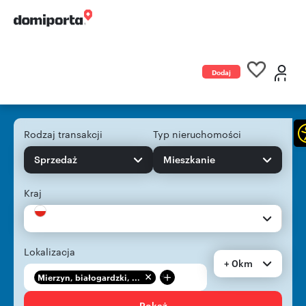
Dodaj
ogłoszenie
Rodzaj transakcji
Typ nieruchomości
Sprzedaż
Mieszkanie
Kraj
Lokalizacja
+ 0km
+
Mierzyn, białogardzki, ...
Pokaż