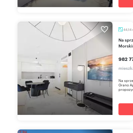
44,14
Na sprzedaż apartament 44 m² w Ustroniu
Morski
982 7
mieszk
Na sprz
Grano Ap
propozyc