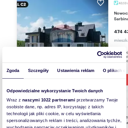
43,13
Nowoczesny 3-pok. apartament z balkonem w
Sarbin
474 4
mieszk
Pamięta
wyłączn
inwestyc
Zgoda
Szczegóły
Ustawienia reklam
O plikach c
Odpowiedzialne wykorzystanie Twoich danych
Wraz z
naszymi 1022 partnerami
przetwarzamy Twoje
osobiste dane, np. adres IP, korzystając z takich
27,75
technologii jak pliki cookie, w celu wyświetlania
Nowoczesny apartament 2 pok. z balkonem w
spersonalizowanych reklam i treści, analizowania tychże,
Sarbin
wychodzenia naprzeciw oczekiwaniom użytkowników i