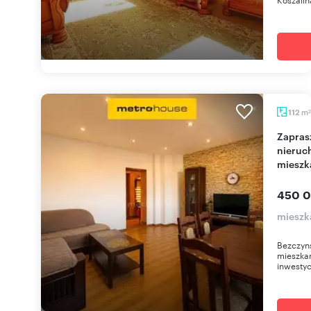
m
112
2
Zapraszam do 112 m² bezczynszowej
nieruc
mieszk
450 0
mieszk
Bezczyn
mieszka
inwestyc