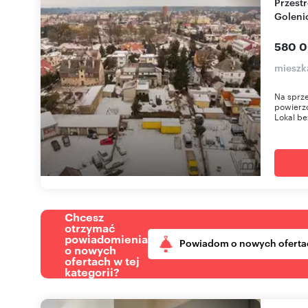
Przestronne 3 pokoje, niskie koszty, centrum
Goleni
580 0
mieszk
Na sprze
powierzc
Lokal be
Chcesz
otrzymać
powiadomienia
Powiadom o nowych oferta
o nowych
ofertach w tej
kategorii?