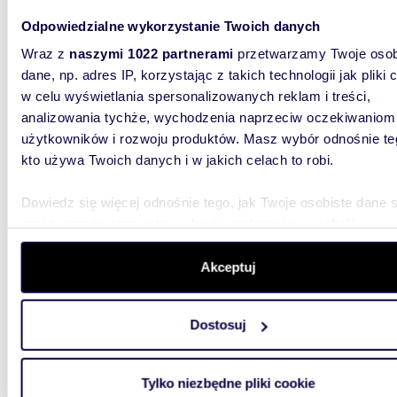
Odpowiedzialne wykorzystanie Twoich danych
63,31
Wraz z
naszymi 1022 partnerami
przetwarzamy Twoje osob
Przytulne 3-pokojowe mieszkanie z balkonem i
klimat
dane, np. adres IP, korzystając z takich technologii jak pliki 
w celu wyświetlania spersonalizowanych reklam i treści,
570 0
analizowania tychże, wychodzenia naprzeciw oczekiwaniom
użytkowników i rozwoju produktów. Masz wybór odnośnie te
mieszk
kto używa Twoich danych i w jakich celach to robi.
Na sprze
położone
Dowiedz się więcej odnośnie tego, jak Twoje osobiste dane 
znajduję
przetwarzane oraz ustaw własne preferencje w
sekcji
szczegółów
. W Deklaracji plików cookie możesz zmienić lu
wycofać swoją zgodę w dowolnej chwili.
Akceptuj
Wykorzystujemy pliki cookie do spersonalizowania treści i r
Dostosuj
aby oferować funkcje społecznościowe i analizować ruch w 
m
78
witrynie. Informacje o tym, jak korzystasz z naszej witryny,
2
udostępniamy partnerom społecznościowym, reklamowym i
Polecam inwestycyjne mieszkanie 78 m2 z
Tylko niezbędne pliki cookie
analitycznym. Partnerzy mogą połączyć te informacje z inn
dwoma 