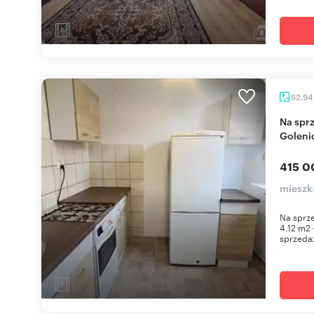
52,94
Na sprzedaż 2-pokojowe mieszkanie z piwnicą w
Goleni
415 0
mieszk
Na sprz
4,12 m2 
sprzedaż