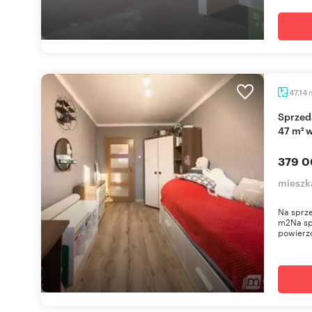
47,14
Sprzedam funkcjonalne 2-pokojowe mieszkanie
47 m² 
379 0
mieszk
Na sprze
m2Na spr
powierzc