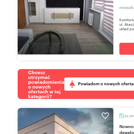
mieszk
Komfort
ul. Akac
układ po
Chcesz
otrzymać
powiadomienia
Powiadom o nowych oferta
o nowych
ofertach w tej
kategorii?
32,3
Nowoczesne 32,3 m² z balkonem (stan
dewelo