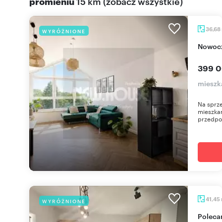
promieniu
15 km
(
zobacz wszystkie
)
36,68
WYRÓŻNIONE
Nowoc
399 0
mieszk
Na sprze
mieszkan
przedpok
41,45
WYRÓŻNIONE
Polecam 2-pokojowe mieszkanie po remoncie z