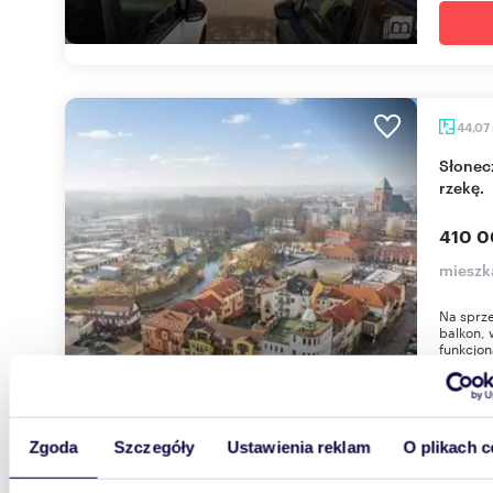
44,07
Słoneczne 2-pokoje z balkonem i widokiem na
rzekę.
410 0
mieszk
Na sprze
balkon, 
funkcjon
Zgoda
Szczegóły
Ustawienia reklam
O plikach c