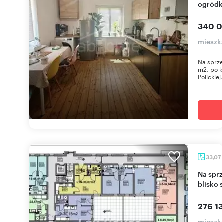
ogródk
340 0
mieszka
Na sprz
m2, po k
Polickiej
33,07
Na sprzedaż inwestycja w Policach: 33,07 m²
blisko 
276 13
mieszk