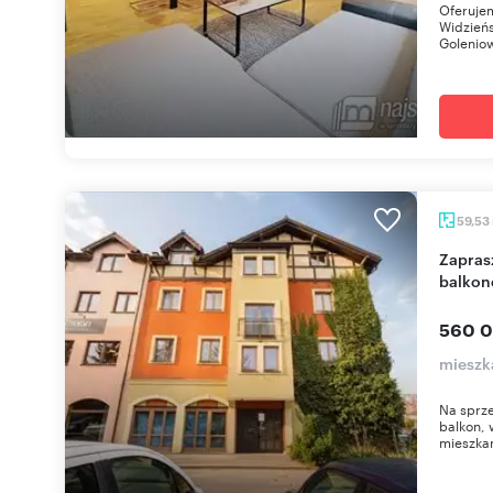
Oferuje
Widzieńs
Goleniow
59,53
Zapraszam do 3-pokojowego mieszkania z
balkon
560 0
mieszk
Na sprze
balkon, 
mieszkan