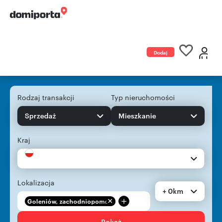
Dodaj
ogłoszenie
Rodzaj transakcji
Typ nieruchomości
Sprzedaż
Mieszkanie
Kraj
Lokalizacja
+ 0km
+
Goleniów, zachodniopomo...
Pokaż