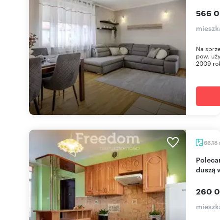
566 0
mieszka
Na sprz
pow. uży
2009 rok
66,18
Polecam urokliwe 3-pokojowe mieszkanie z
duszą 
260 0
mieszka