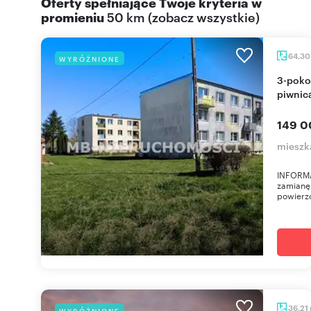
Oferty spełniające Twoje kryteria w
promieniu
50 km
(
zobacz wszystkie
)
64,3
WYRÓŻNIONE
3-pokojowe mieszkanie do remontu z balkonem i
piwnic
149 0
mieszk
INFORMA
zamianę 
powierzc
36,21
WYRÓŻNIONE