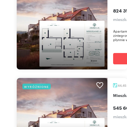
824 31
mieszk
Apartame
zintegro
płynnie 
44,45
WYRÓŻNIONE
miesz
545 6
mieszk