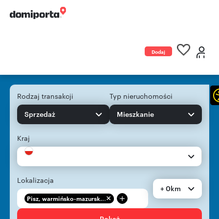
Dodaj
ogłoszenie
Rodzaj transakcji
Typ nieruchomości
Sprzedaż
Mieszkanie
Kraj
Lokalizacja
+ 0km
+
Pisz, warmińsko-mazursk...
Pokaż