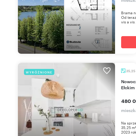
Brama n
Od teraz
vis a vis 
35,25
WYRÓŻNIONE
Nowoczesny apartament 35,25 m² przy Jeziorze
Ełckim 
480 0
mieszk
Na sprze
35,25 m²
2023 rok