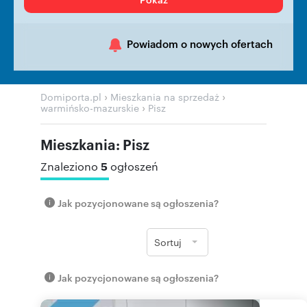
Powiadom o nowych ofertach
›
›
Domiporta.pl
Mieszkania na sprzedaż
›
warmińsko-mazurskie
Pisz
Mieszkania: Pisz
5
Znaleziono
ogłoszeń
Jak pozycjonowane są ogłoszenia?
Sortuj
Jak pozycjonowane są ogłoszenia?