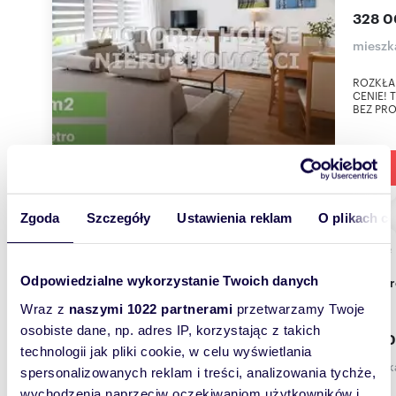
328 0
mieszka
ROZKŁA
CENIE! 
BEZ PROW
Zgoda
Szczegóły
Ustawienia reklam
O plikach c
m
74
WYRÓŻNIONE
2
Odpowiedzialne wykorzystanie Twoich danych
Przestronne 74 m² z balkonem i potencjałem w
Ełku
Wraz z
naszymi 1022 partnerami
przetwarzamy Twoje
osobiste dane, np. adres IP, korzystając z takich
405 0
technologii jak pliki cookie, w celu wyświetlania
mieszka
spersonalizowanych reklam i treści, analizowania tychże,
wychodzenia naprzeciw oczekiwaniom użytkowników i