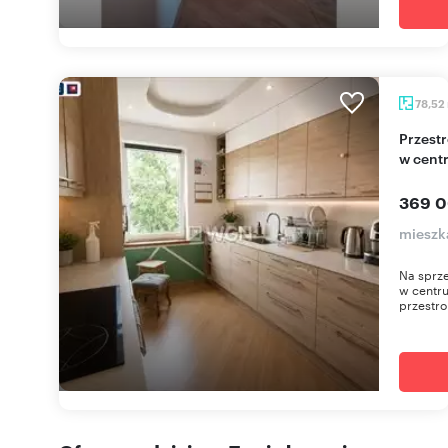
78,52
Przestronne 3-pokojowe mieszkanie z kominkiem
w cent
369 0
mieszka
Na sprze
w centru
przestron