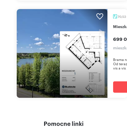
70,52
miesz
699 0
mieszka
Brama n
Od teraz
vis a vis 
Pomocne linki