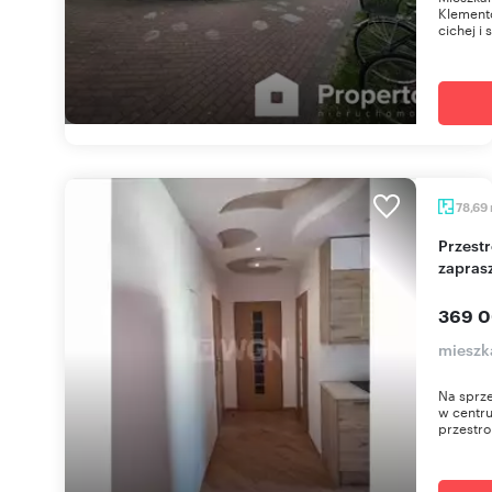
Klement
cichej i
78,69
Przestronne 3-pokojowe mieszkanie z kominkiem
zapras
369 0
mieszk
Na sprze
w centru
przestron