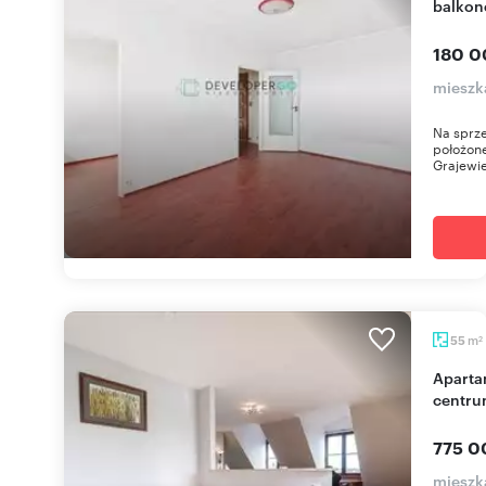
balkon
180 0
mieszk
Na sprze
położone
Grajewie.
m
55
2
Apartament z widokiem na jezioro, garaż,
centru
775 0
mieszka