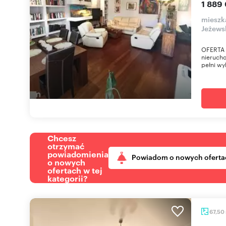
1 889
mieszk
Jeżews
OFERTA 
nierucho
pełni wy
Chcesz
otrzymać
powiadomienia
Powiadom o nowych oferta
o nowych
ofertach w tej
kategorii?
67,50