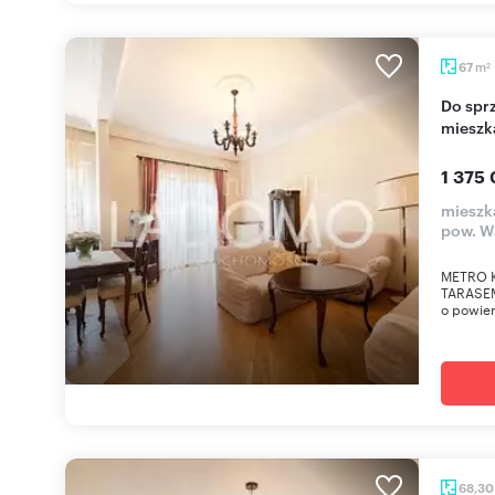
m
67
2
Do sprzedania przestronne 3-pokojowe
mieszk
1 375 
mieszk
pow. W
METRO K
TARASEM
o powier
68,3