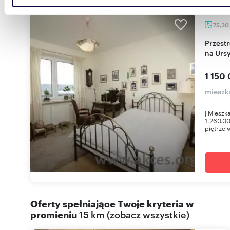
danymi otrzymanymi od Ciebie lub uzyskanymi podczas
korzystania z ich usług.
75,30
Przestronne 3-pokojowe mieszkanie z garażem
na Urs
1 150 
mieszk
| Miesz
1.260.00
piętrze w
Oferty spełniające Twoje kryteria w
promieniu
15 km
(
zobacz wszystkie
)