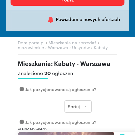
Powiadom o nowych ofertach
›
›
Domiporta.pl
Mieszkania na sprzedaż
›
›
›
mazowieckie
Warszawa
Ursynów
Kabaty
Mieszkania: Kabaty - Warszawa
20
Znaleziono
ogłoszeń
Jak pozycjonowane są ogłoszenia?
Sortuj
Jak pozycjonowane są ogłoszenia?
OFERTA SPECJALNA