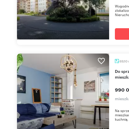
Wygodne
zlokaliz
Nierucho
69,10
Do sprzedania przestronne 2-pokojowe
mieszk
990 0
mieszk
Na sprz
mieszka
kuchnią, 