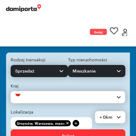
Dodaj
ogłoszenie
Rodzaj transakcji
Typ nieruchomości
Sprzedaż
Mieszkanie
Kraj
Lokalizacja
+ 0km
+
Ursynów, Warszawa, mazo...
Pokaż