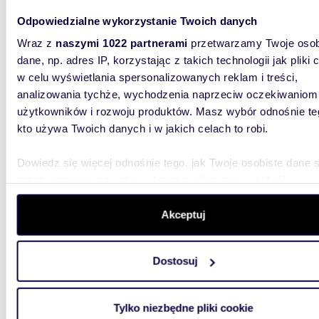
Odpowiedzialne wykorzystanie Twoich danych
Wraz z
naszymi 1022 partnerami
przetwarzamy Twoje osob
dane, np. adres IP, korzystając z takich technologii jak pliki 
w celu wyświetlania spersonalizowanych reklam i treści,
45,5
analizowania tychże, wychodzenia naprzeciw oczekiwaniom
Nowoczesne 2 pokoje z balkonem i garażem na
użytkowników i rozwoju produktów. Masz wybór odnośnie te
Kabata
kto używa Twoich danych i w jakich celach to robi.
1 410 
Dowiedz się więcej odnośnie tego, jak Twoje osobiste dane 
mieszk
przetwarzane oraz ustaw własne preferencje w
sekcji
Iwanow
szczegółów
. W Deklaracji plików cookie możesz zmienić lu
wycofać swoją zgodę w dowolnej chwili.
Akceptuj
Nowoczes
Szajnow
dwupoko
Wykorzystujemy pliki cookie do spersonalizowania treści i r
Dostosuj
aby oferować funkcje społecznościowe i analizować ruch w 
witrynie. Informacje o tym, jak korzystasz z naszej witryny,
udostępniamy partnerom społecznościowym, reklamowym i
Tylko niezbędne pliki cookie
analitycznym. Partnerzy mogą połączyć te informacje z inn