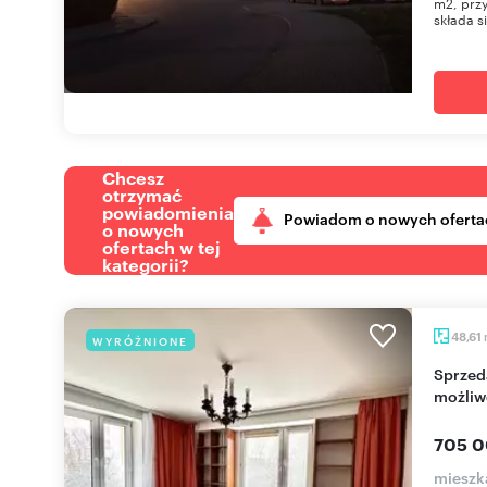
m2, przy
składa si
Chcesz
otrzymać
powiadomienia
Powiadom o nowych oferta
o nowych
ofertach w tej
kategorii?
48,61
WYRÓŻNIONE
Sprzedam jasne 2-pokojowe mieszkanie z
możliw
705 0
mieszk