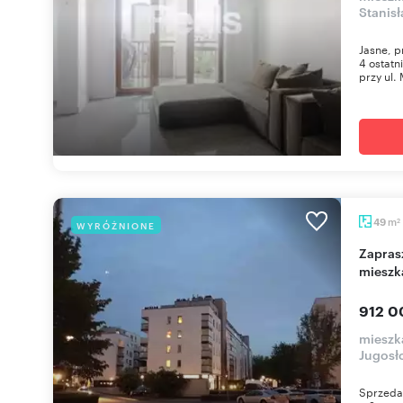
Stanis
Jasne, p
4 ostat
przy ul. 
m
49
WYRÓŻNIONE
2
Zapraszam do obejrzenia 49 m² 2-pokojowego
mieszk
912 0
mieszk
Jugosł
Sprzeda