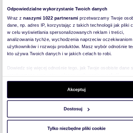
kierunk
Odpowiedzialne wykorzystanie Twoich danych
Wraz z
naszymi 1022 partnerami
przetwarzamy Twoje osob
dane, np. adres IP, korzystając z takich technologii jak pliki 
w celu wyświetlania spersonalizowanych reklam i treści,
analizowania tychże, wychodzenia naprzeciw oczekiwaniom
użytkowników i rozwoju produktów. Masz wybór odnośnie te
84,60
kto używa Twoich danych i w jakich celach to robi.
Przes
Dowiedz się więcej odnośnie tego, jak Twoje osobiste dane 
1 190 
przetwarzane oraz ustaw własne preferencje w
sekcji
mieszk
szczegółów
. W Deklaracji plików cookie możesz zmienić lu
wycofać swoją zgodę w dowolnej chwili.
Akceptuj
Biuro ni
zapreze
na Park 
Wykorzystujemy pliki cookie do spersonalizowania treści i r
Dostosuj
aby oferować funkcje społecznościowe i analizować ruch w 
witrynie. Informacje o tym, jak korzystasz z naszej witryny,
udostępniamy partnerom społecznościowym, reklamowym i
Tylko niezbędne pliki cookie
analitycznym. Partnerzy mogą połączyć te informacje z inn