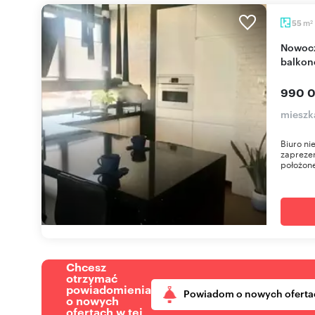
m
55
2
Nowoczesne 2-pokojowe mieszkanie z dużym
balkon
990 0
mieszk
Biuro ni
zapreze
położon
Chcesz
otrzymać
powiadomienia
Powiadom o nowych oferta
o nowych
ofertach w tej