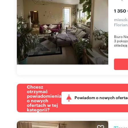
1 350
mieszk
Floria
Biuro Ni
3 pokoj
składają 
Chcesz
otrzymać
powiadomienia
Powiadom o nowych oferta
o nowych
ofertach w tej
kategorii?