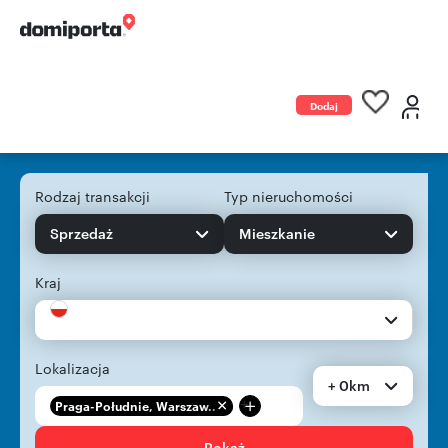
Dodaj
ogłoszenie
Rodzaj transakcji
Typ nieruchomości
Sprzedaż
Mieszkanie
Kraj
Lokalizacja
+ 0km
+
Praga-Południe, Warszaw...
Pokaż