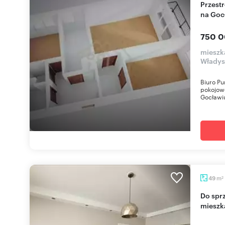
Przestronne 3-pokojowe mieszkanie do remontu
na Goc
750 0
mieszk
Władys
Biuro Pu
pokojow
Gocławiu
m
49
2
Do sprzedania funkcjonalne 2-pokojowe
mieszk