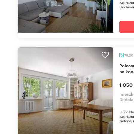
zapreze
Gocławiu
78,20
Polecam przestronne 4-pokojowe mieszkanie z
balkon
1 050
mieszk
Dedala
Biuro N
zapreze
zielonej 