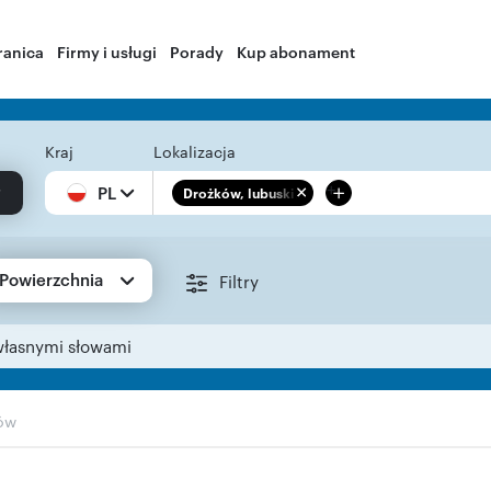
ranica
Firmy i usługi
Porady
Kup abonament
Kraj
Lokalizacja
+
PL
Drożków, lubuskie
Powierzchnia
Filtry
własnymi słowami
ów