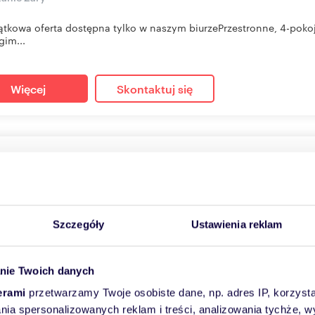
ątkowa oferta dostępna tylko w naszym biurzePrzestronne, 4-pok
gim...
Więcej
Skontaktuj się
cam nowoczesne 2-pokojowe mieszkanie 49 m² z balkone
95
m
2
8 151
zł/m
2
2
000 zł
Szczegóły
Ustawienia reklam
anie Żary, Strzelców
esne, 2-pokojowe mieszkanie w Żarach przy ul. Strzelców, usytu
nie Twoich danych
u.Mieszkanie znajdu...
erami
przetwarzamy Twoje osobiste dane, np. adres IP, korzystaj
lania spersonalizowanych reklam i treści, analizowania tychże,