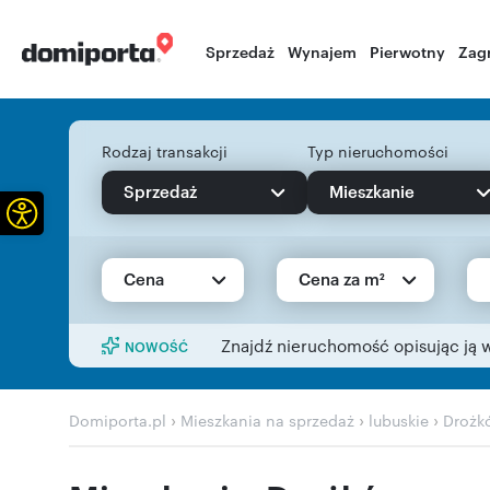
Sprzedaż
Wynajem
Pierwotny
Zag
Rodzaj transakcji
Typ nieruchomości
Sprzedaż
Mieszkanie
Otwórz pasek narzędzi
Cena
Cena za m²
Znajdź nieruchomość opisując ją 
NOWOŚĆ
›
›
›
Domiporta.pl
Mieszkania na sprzedaż
lubuskie
Drożk