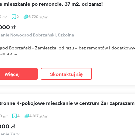
ne mieszkanie po remoncie, 37 m2, od zaraz!
20
m
2
6 720
zł/m
2
2
000 zł
anie Nowogród Bobrzański, Szkolna
ód Bobrzański - Zamieszkaj od razu – bez remontów i dodatkowyc
nie z ...
Więcej
Skontaktuj się
stronne 4-pokojowe mieszkanie w centrum Żar zapraszam
60
m
4
4 817
zł/m
2
2
000 zł
anie Żary