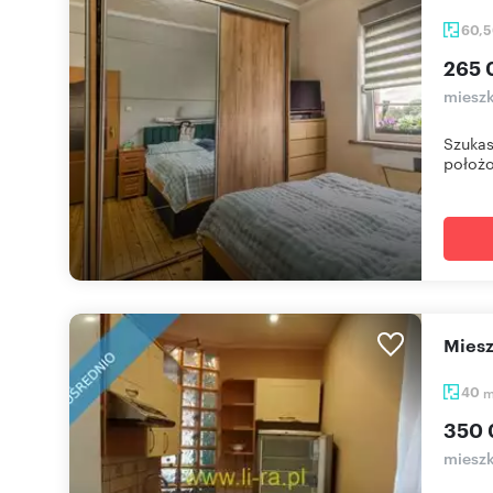
60,
265 
mieszk
Szukas
położo
Mie
40
350 
mieszk