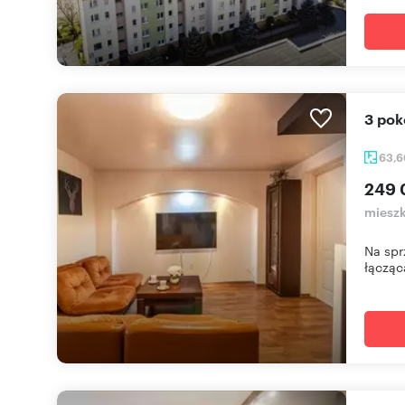
3 po
63,
249 
mieszk
Na spr
łącząca