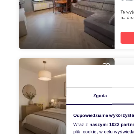
Ta wyj
na dru
Pole
48,
399 
Zgoda
mieszk
Nowocz
Odpowiedzialne wykorzysta
budynk
Wraz z
naszymi 1022 partn
pliki cookie, w celu wyświet