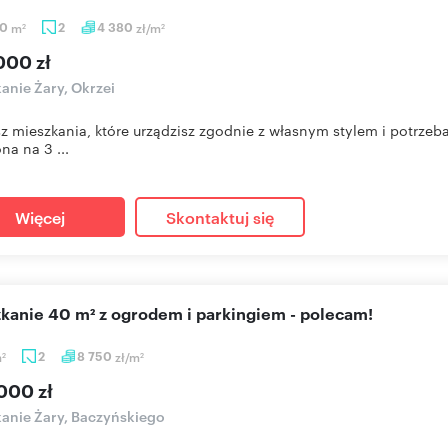
50
m
2
4 380
zł/m
2
2
000 zł
anie Żary, Okrzei
z mieszkania, które urządzisz zgodnie z własnym stylem i potrze
na na 3 ...
Więcej
Skontaktuj się
szkanie 40 m² z ogrodem i parkingiem - polecam!
m
2
8 750
zł/m
2
2
000 zł
anie Żary, Baczyńskiego