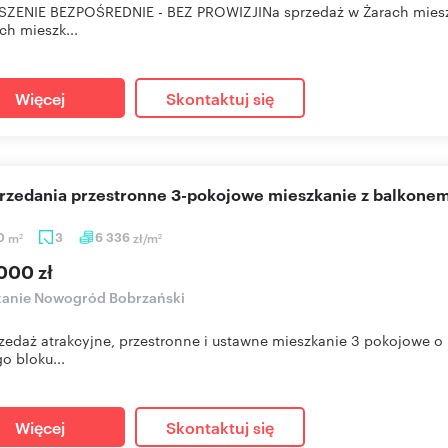
ZENIE BEZPOŚREDNIE - BEZ PROWIZJINa sprzedaż w Żarach miesz
ch mieszk...
Więcej
Skontaktuj się
przedania przestronne 3-pokojowe mieszkanie z balkonem 
40
m
3
6 336
zł/m
2
2
000 zł
kanie Nowogród Bobrzański
zedaż atrakcyjne, przestronne i ustawne mieszkanie 3 pokojowe o
go bloku...
Więcej
Skontaktuj się