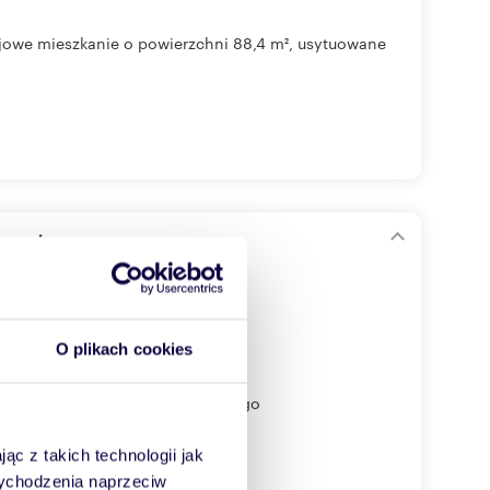
ojowe mieszkanie o powierzchni 88,4 m², usytuowane
m w Żarach
O plikach cookies
owane na parterze czteropiętrowego
ąc z takich technologii jak
 wychodzenia naprzeciw