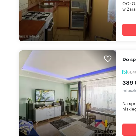
OGŁOS
w Żara
Do s
61,
389 
miesz
Na spr
niskie