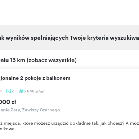
ak wyników spełniających Twoje kryteria wyszukiwa
eniu
15 km
(
zobacz wszystkie
)
cjonalne 2 pokoje z balkonem
m
2
5 848
zł/m
2
2
000 zł
anie Żary, Zawiszy Czarnego
z miejsca, które możesz urządzić dokładnie tak, jak chcesz? A moż
ikowa...