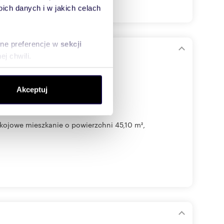
ch danych i w jakich celach
sne preferencje w
sekcji
j chwili.
ołecznościowe i analizować
Akceptuj
artnerom społecznościowym,
anymi od Ciebie lub
ojowe mieszkanie o powierzchni 45,10 m²,