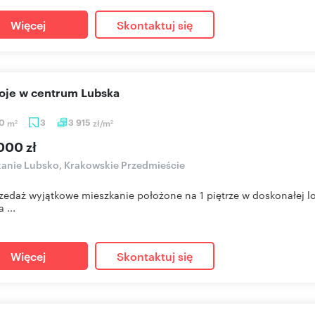
Więcej
Skontaktuj się
koje w centrum Lubska
60
m
3
3 915
zł/m
2
2
000 zł
anie Lubsko, Krakowskie Przedmieście
zedaż wyjątkowe mieszkanie położone na 1 piętrze w doskonałej lo
 ...
Więcej
Skontaktuj się