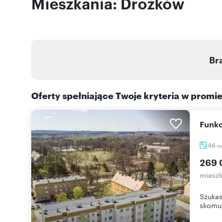
Mieszkania: Drożków
Br
Oferty spełniające Twoje kryteria w promi
Funk
46
269 
mieszk
Szukas
skomun