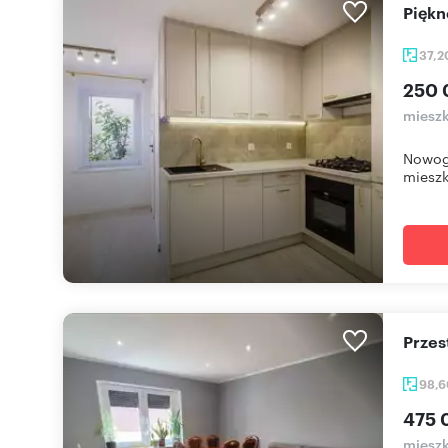
Pięk
37,
250 
mieszk
Nowogr
mieszka
Prze
98,
475 
mieszk