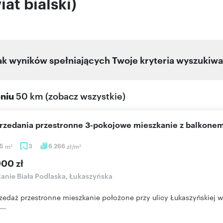
at bialski)
ak wyników spełniających Twoje kryteria wyszukiwa
eniu
50 km
(
zobacz wszystkie
)
przedania przestronne 3-pokojowe mieszkanie z balkonem
55
m
3
6 266
zł/m
2
2
000 zł
anie Biała Podlaska, Łukaszyńska
zedaż przestronne mieszkanie położone przy ulicy Łukaszyńskiej w
..