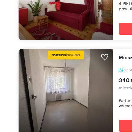
4 PIET
przy ul.
Mie
57,
340 
mieszk
Parter
wymar.