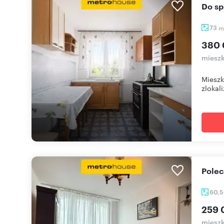
Do s
73
m
380 
mieszk
Mieszk
zlokal
Pole
60,
259 
mieszk