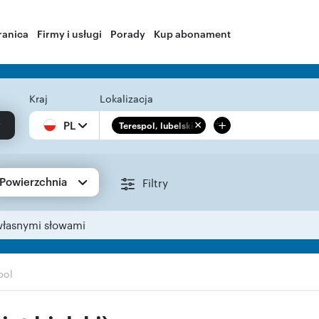
ranica
Firmy i usługi
Porady
Kup abonament
Kraj
Lokalizacja
+
PL
Terespol, lubelskie
Powierzchnia
Filtry
własnymi słowami
pol