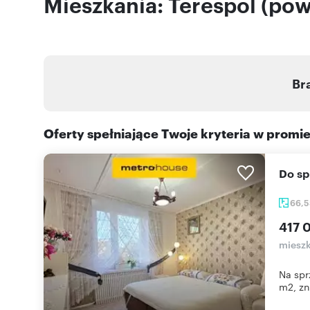
Mieszkania: Terespol (powi
Br
Oferty spełniające Twoje kryteria w promi
Do s
66,
417 
mieszk
Na spr
m2, zn.