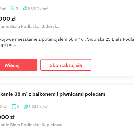
3
m
3
6 004
zł/m
2
2
000 zł
anie Biała Podlaska, Sidorska
kojowe mieszkanie z potencjałem 58 m² ul. Sidorska 23 Biała Podl
go po...
Więcej
Skontaktuj się
szkanie 38 m² z balkonem i piwnicami polecam
02
m
2
5 234
zł/m
2
2
000 zł
anie Biała Podlaska, Kąpielowa