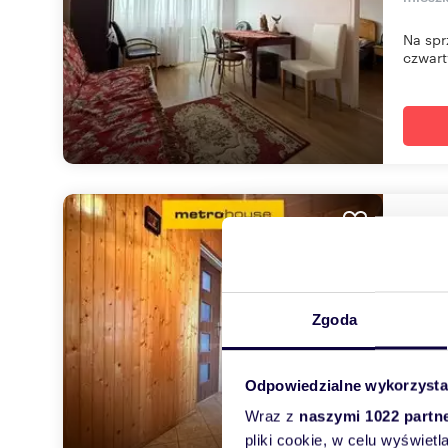
Na spr
czwart
Sprz
61,6
328 
Zgoda
mieszk
Na spr
Odpowiedzialne wykorzysta
czwart.
Wraz z
naszymi 1022 partn
pliki cookie, w celu wyświet