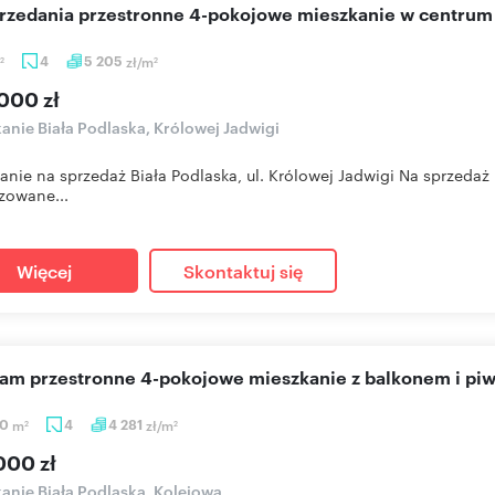
przedania przestronne 4-pokojowe mieszkanie w centrum 
4
5 205
zł/m
2
2
000 zł
anie Biała Podlaska, Królowej Jadwigi
anie na sprzedaż Biała Podlaska, ul. Królowej Jadwigi Na sprzeda
izowane...
Więcej
Skontaktuj się
cam przestronne 4-pokojowe mieszkanie z balkonem i pi
50
m
4
4 281
zł/m
2
2
000 zł
anie Biała Podlaska, Kolejowa