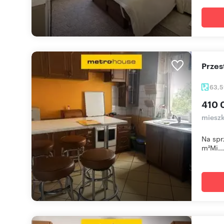
Prze
63,
410 
mieszk
Na spr
m²Mi...