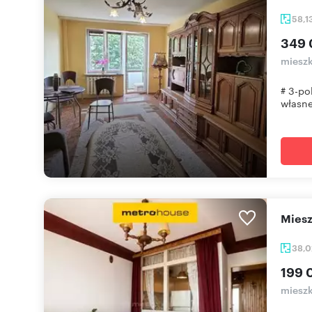
58,1
349 
mieszk
# 3-po
własne
Mie
38,
199 
mieszk