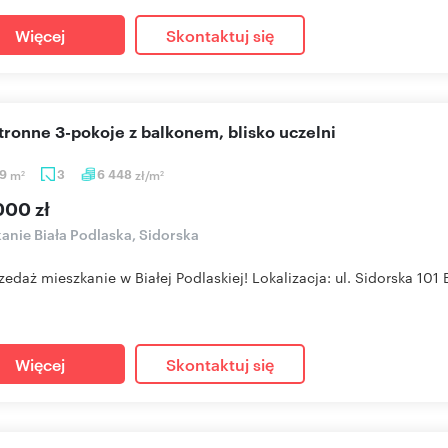
Więcej
Skontaktuj się
stronne 3-pokoje z balkonem, blisko uczelni
59
m
3
6 448
zł/m
2
2
000 zł
anie Biała Podlaska, Sidorska
zedaż mieszkanie w Białej Podlaskiej! Lokalizacja: ul. Sidorska 101 
Więcej
Skontaktuj się