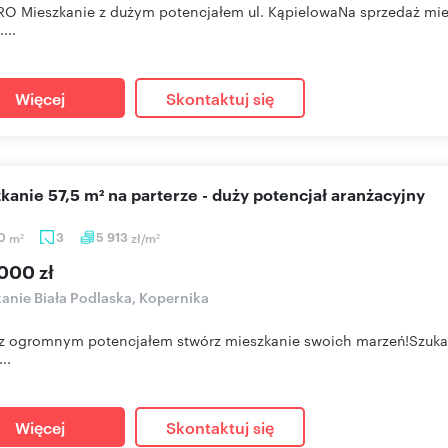
RO Mieszkanie z dużym potencjałem ul. KąpielowaNa sprzedaż mies
...
Więcej
Skontaktuj się
szkanie 57,5 m² na parterze - duży potencjał aranżacyjny
50
m
3
5 913
zł/m
2
2
000 zł
anie Biała Podlaska, Kopernika
 z ogromnym potencjałem stwórz mieszkanie swoich marzeń!Szukasz 
..
Więcej
Skontaktuj się