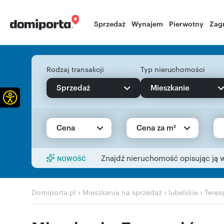
Sprzedaż
Wynajem
Pierwotny
Zag
Rodzaj transakcji
Typ nieruchomości
Sprzedaż
Mieszkanie
Otwórz pasek narzędzi
Cena
Cena za m²
Znajdź nieruchomość opisując ją 
NOWOŚĆ
›
›
›
Domiporta.pl
Mieszkania na sprzedaż
lubelskie
Teres