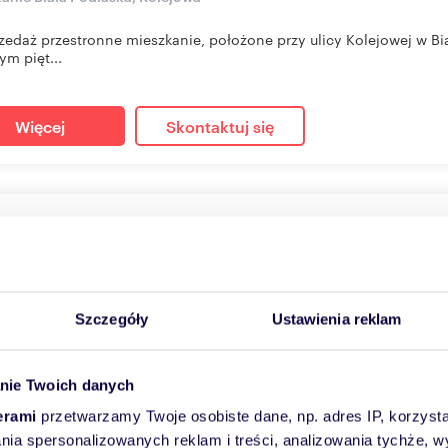
zedaż przestronne mieszkanie, położone przy ulicy Kolejowej w Bi
ym pięt...
Więcej
Skontaktuj się
edam przestronne 3-pokojowe mieszkanie z balkonem i p
0
m
3
5 325
zł/m
2
2
000 zł
Szczegóły
Ustawienia reklam
anie Biała Podlaska, Zygmunta Starego
zedaż przestronne mieszkanie, położone przy ulicy Zygmunta Stare
nie Twoich danych
..
erami
przetwarzamy Twoje osobiste dane, np. adres IP, korzystaj
lania spersonalizowanych reklam i treści, analizowania tychże,