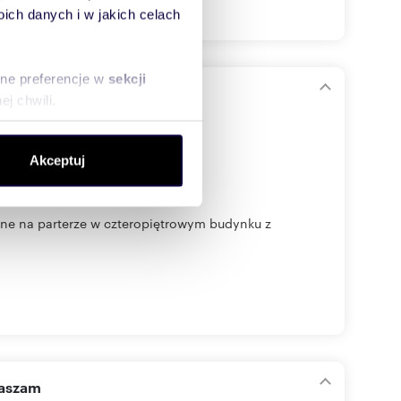
ch danych i w jakich celach
sne preferencje w
sekcji
Podlaskiej
j chwili.
ołecznościowe i analizować
Akceptuj
artnerom społecznościowym,
anymi od Ciebie lub
one na parterze w czteropiętrowym budynku z
raszam