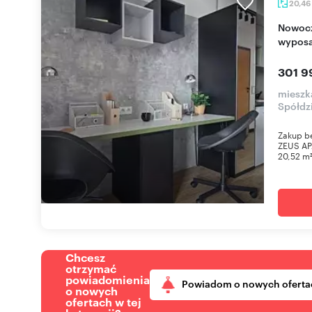
20,46
Nowoczesny 20,5 m² apartament z pełnym
wypos
301 9
mieszka
Spółdz
Zakup b
ZEUS AP
20,52 m²
Chcesz
otrzymać
powiadomienia
Powiadom o nowych oferta
o nowych
ofertach w tej