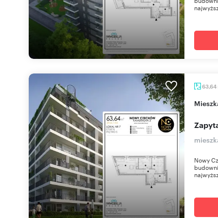
budownic
najwyższ
63,64
miesz
Zapyta
mieszk
Nowy Cz
budownic
najwyższ