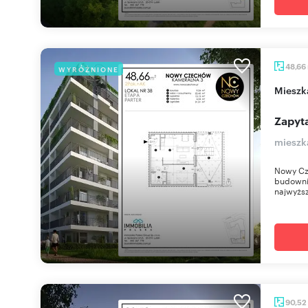
48,66
WYRÓŻNIONE
miesz
Zapyta
mieszk
Nowy Cz
budownic
najwyższ
90,52