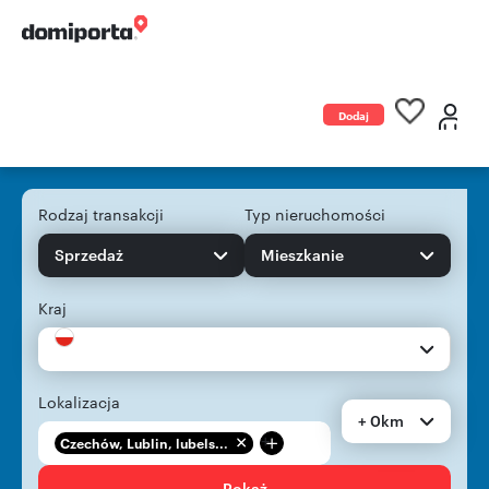
Dodaj
ogłoszenie
Rodzaj transakcji
Typ nieruchomości
Sprzedaż
Mieszkanie
Kraj
Lokalizacja
+ 0km
+
Czechów, Lublin, lubels...
Pokaż