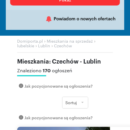
Powiadom o nowych ofertach
›
›
Domiporta.pl
Mieszkania na sprzedaż
›
›
lubelskie
Lublin
Czechów
Mieszkania: Czechów - Lublin
170
Znaleziono
ogłoszeń
Jak pozycjonowane są ogłoszenia?
Sortuj
Jak pozycjonowane są ogłoszenia?