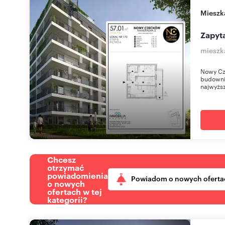
miesz
Zapyta
mieszk
Nowy Cz
budownic
najwyższ
Chcesz
otrzymać
powiadomienia
Powiadom o nowych oferta
o nowych
ofertach w tej
kategorii?