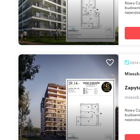
Nowy Cz
budownic
najwyższ
59,14
miesz
Zapyta
mieszk
Nowy Cz
budownic
najwyższ