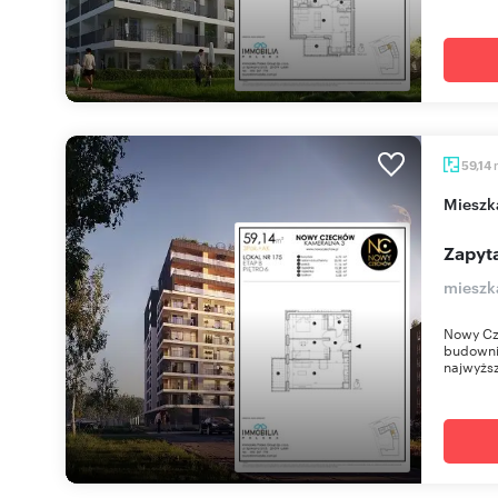
59,14
miesz
Zapyta
mieszk
Nowy Cz
budownic
najwyższ