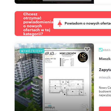
Chcesz
otrzymać
powiadomienia
Powiadom o nowych oferta
o nowych
ofertach w tej
kategorii?
69,63
WYRÓŻNIONE
miesz
Zapyta
mieszk
Nowy Cz
budownic
najwyższ