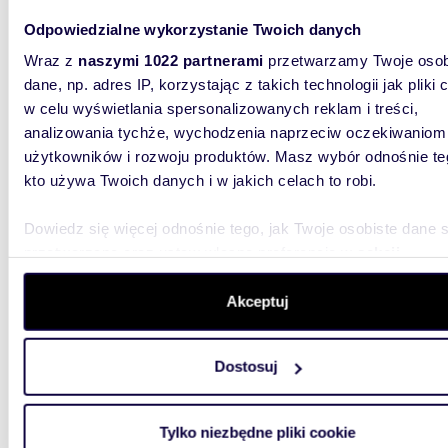
miesz
Odpowiedzialne wykorzystanie Twoich danych
Zapyta
Wraz z
naszymi 1022 partnerami
przetwarzamy Twoje osob
mieszk
dane, np. adres IP, korzystając z takich technologii jak pliki 
w celu wyświetlania spersonalizowanych reklam i treści,
Nowy Cz
analizowania tychże, wychodzenia naprzeciw oczekiwaniom
budownic
najwyższ
użytkowników i rozwoju produktów. Masz wybór odnośnie te
kto używa Twoich danych i w jakich celach to robi.
Dowiedz się więcej odnośnie tego, jak Twoje osobiste dane 
przetwarzane oraz ustaw własne preferencje w
sekcji
szczegółów
. W Deklaracji plików cookie możesz zmienić lu
wycofać swoją zgodę w dowolnej chwili.
Akceptuj
63,64
miesz
Wykorzystujemy pliki cookie do spersonalizowania treści i r
Dostosuj
aby oferować funkcje społecznościowe i analizować ruch w 
Zapyta
witrynie. Informacje o tym, jak korzystasz z naszej witryny,
mieszk
udostępniamy partnerom społecznościowym, reklamowym i
Tylko niezbędne pliki cookie
analitycznym. Partnerzy mogą połączyć te informacje z inn