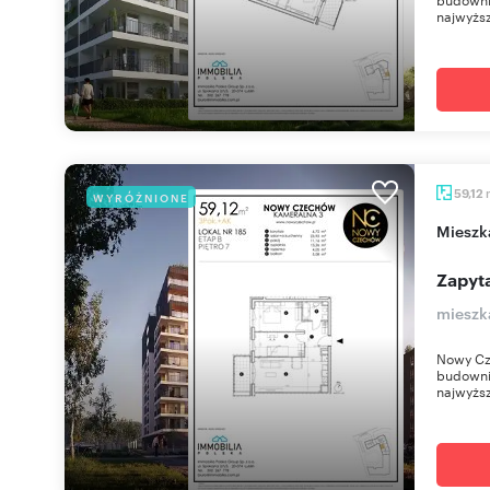
najwyższ
59,12
WYRÓŻNIONE
miesz
Zapyta
mieszk
Nowy Cz
budownic
najwyższ