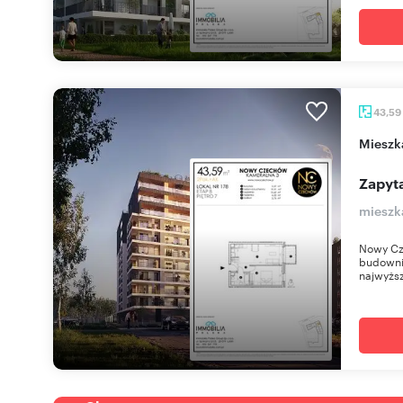
43,59
miesz
Zapyta
mieszk
Nowy Cz
budownic
najwyższ