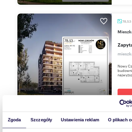
78,53
miesz
Zapyta
mieszk
Nowy Cz
budownic
najwyższ
Zgoda
Szczegóły
Ustawienia reklam
O plikach c
63,64