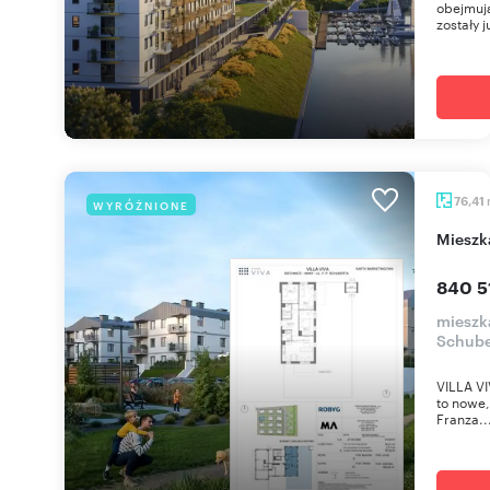
obejmują
zostały j
76,41
WYRÓŻNIONE
miesz
840 5
mieszka
Schube
VILLA VI
to nowe,
Franza..