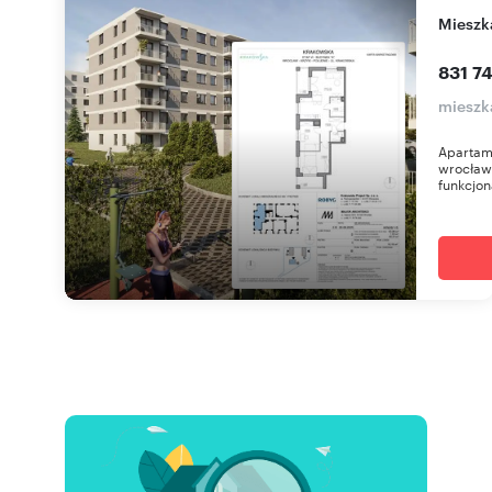
miesz
831 74
mieszk
Apartam
wrocław
funkcjon