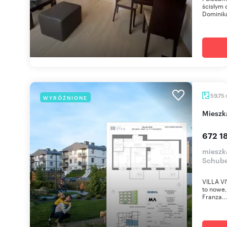
ścisłym 
Dominika
59,75
WYRÓŻNIONE
miesz
672 18
mieszka
Schube
VILLA VI
to nowe,
Franza..