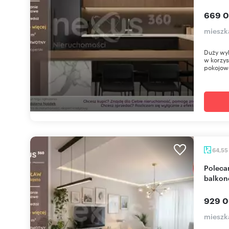
669 0
mieszk
Duży wy
w korzys
pokojowe
64,55
Polecam nowoczesne 3-pokojowe mieszkanie z
balkon
929 0
mieszk