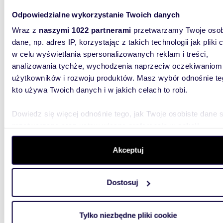
promieniu
15 km
(
zobacz wszystkie
)
Odpowiedzialne wykorzystanie Twoich danych
Wraz z
naszymi 1022 partnerami
przetwarzamy Twoje osob
26,70
WYRÓŻNIONE
dane, np. adres IP, korzystając z takich technologii jak pliki 
Kawale
w celu wyświetlania spersonalizowanych reklam i treści,
analizowania tychże, wychodzenia naprzeciw oczekiwaniom
365 0
użytkowników i rozwoju produktów. Masz wybór odnośnie te
mieszk
kto używa Twoich danych i w jakich celach to robi.
Inżyni
Dowiedz się więcej odnośnie tego, jak Twoje osobiste dane 
IDEALNE
STANIE 
przetwarzane oraz ustaw własne preferencje w
sekcji
przytuln
szczegółów
. W Deklaracji plików cookie możesz zmienić lu
wycofać swoją zgodę w dowolnej chwili.
Akceptuj
Wykorzystujemy pliki cookie do spersonalizowania treści i r
Dostosuj
aby oferować funkcje społecznościowe i analizować ruch w 
witrynie. Informacje o tym, jak korzystasz z naszej witryny,
udostępniamy partnerom społecznościowym, reklamowym i
41,35
WYRÓŻNIONE
Tylko niezbędne pliki cookie
analitycznym. Partnerzy mogą połączyć te informacje z inn