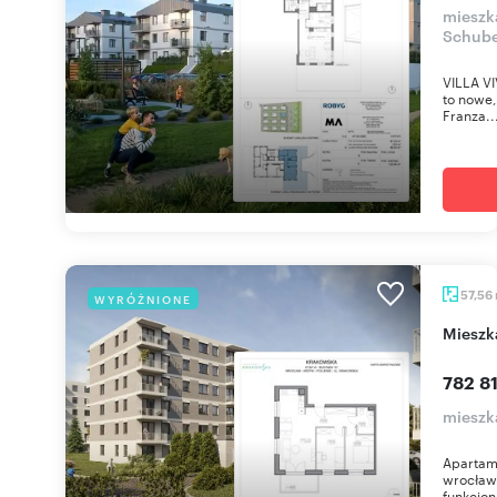
mieszka
Schube
VILLA VI
to nowe,
Franza..
57,56
WYRÓŻNIONE
miesz
782 81
mieszk
Apartam
wrocław
funkcjon