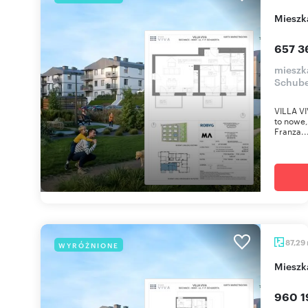
miesz
657 3
mieszka
Schube
VILLA VI
to nowe,
Franza..
87,29
WYRÓŻNIONE
miesz
960 1