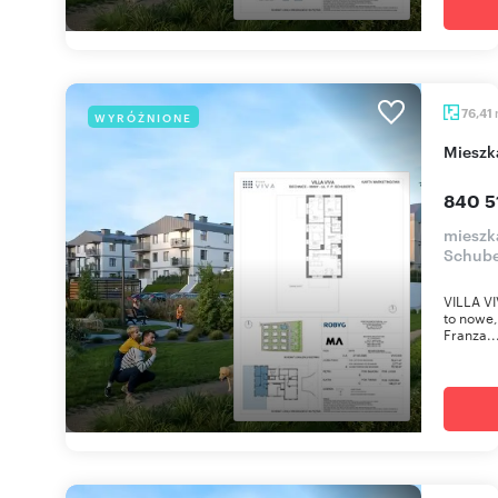
76,41
WYRÓŻNIONE
miesz
840 5
mieszka
Schube
VILLA VI
to nowe,
Franza..