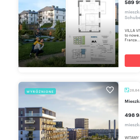
589 9
mieszka
Schube
VILLA VI
to nowe,
Franza..
28,84
WYRÓŻNIONE
miesz
498 9
mieszk
WITAMY 