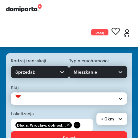
Dodaj
ogłoszenie
Rodzaj transakcji
Typ nieruchomości
Sprzedaż
Mieszkanie
Kraj
Lokalizacja
+ 0km
+
Długa, Wrocław, dolnośl...
Pokaż