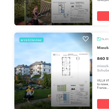
76,41
WYRÓŻNIONE
miesz
840 5
mieszka
Schube
VILLA VI
to nowe,
Franza..