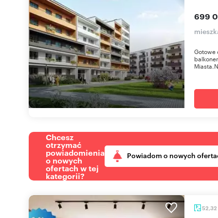
699 0
mieszk
Gotowe 
balkonem
Miasta.N
Chcesz
otrzymać
powiadomienia
Powiadom o nowych oferta
o nowych
ofertach w tej
kategorii?
52,32