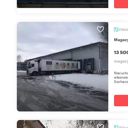
1765
Magaz
13 50
magazy
Nieruch
własnośc
Sochacze
350