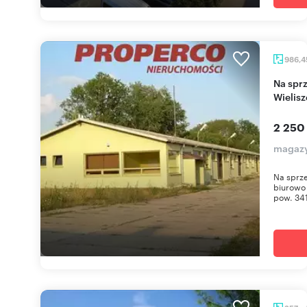
986,
Na sprzedaż magazyn z biurami 986 m² w
Wielis
2 250
magazy
Na sprz
biurowo 
pow. 341