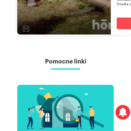
Działka 
Pomocne linki