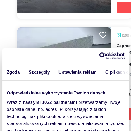
1250
Zapraszam do obejrzenia nowoczesnego
magazy
12 00
Zgoda
Szczegóły
Ustawienia reklam
O plikach c
magazy
Do sprze
terenie 
Odpowiedzialne wykorzystanie Twoich danych
o pow.3.
Wraz z
naszymi 1022 partnerami
przetwarzamy Twoje
osobiste dane, np. adres IP, korzystając z takich
technologii jak pliki cookie, w celu wyświetlania
spersonalizowanych reklam i treści, analizowania tychże,
wychodzenia naprzeciw oczekiwaniom użytkowników i