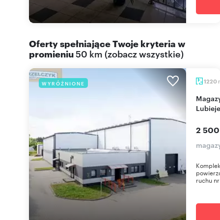
Oferty spełniające Twoje kryteria w
promieniu
50 km
(
zobacz wszystkie
)
1220
WYRÓŻNIONE
Magazyn 1220 m² z biurem i parkingiem w
Lubieje
2 500
magazy
Komplek
powierzc
ruchu nr