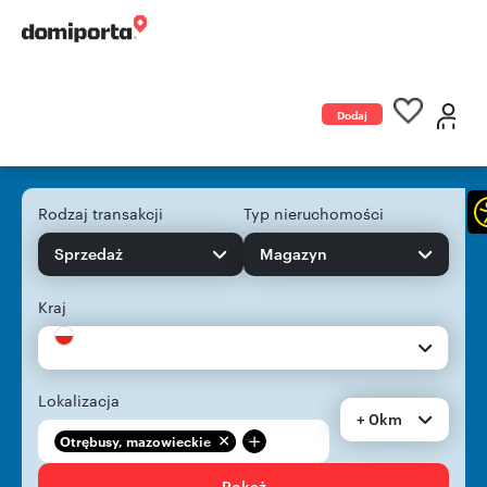
Dodaj
ogłoszenie
Rodzaj transakcji
Typ nieruchomości
Sprzedaż
Magazyn
Kraj
Lokalizacja
+ 0km
+
Otrębusy, mazowieckie
Pokaż