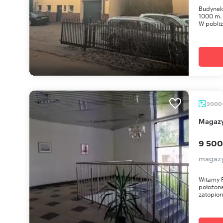
Budynek 
1000 m.
W pobliżu
2000
Magaz
9 500
magazy
Witamy 
położona
zatopiona