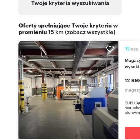
Twoje kryteria wyszukiwania
Oferty spełniające Twoje kryteria w
promieniu
15 km
(
zobacz wszystkie
)
4168
Magazyn 4168 m² z biurem, fotowoltaiką i
wysoki
12 99
magazy
KUPUJĄC
nieruch
biurowym