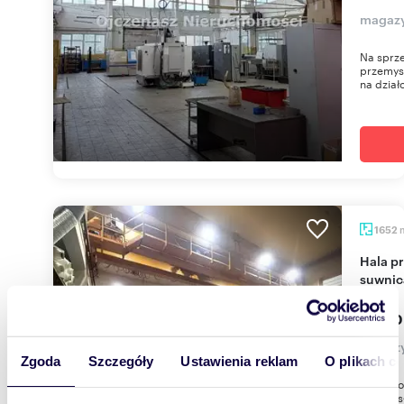
magazy
Na sprz
przemys
na dział
1652
Hala produkcyjno-magazynowa 1652 m² z
suwnic
5 800
magazy
Zgoda
Szczegóły
Ustawienia reklam
O plikach c
Hala pr
Przemysł