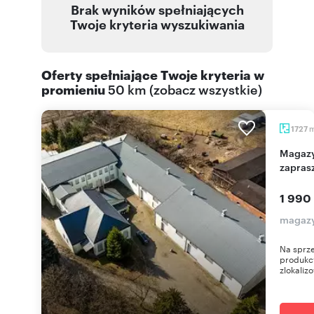
Brak wyników spełniających
Twoje kryteria wyszukiwania
Oferty spełniające Twoje kryteria w
promieniu
50 km
(
zobacz wszystkie
)
1727
Magazyn produkcyjny 1727 m² z biurami -
zapras
1 990
magazy
Na sprze
produkc
zlokaliz