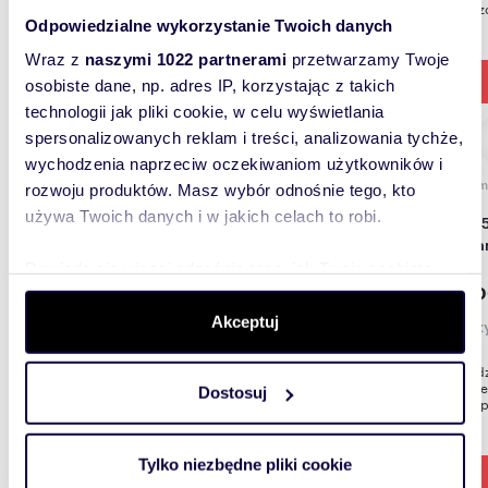
powierzc
Odpowiedzialne wykorzystanie Twoich danych
Wraz z
naszymi 1022 partnerami
przetwarzamy Twoje
osobiste dane, np. adres IP, korzystając z takich
technologii jak pliki cookie, w celu wyświetlania
spersonalizowanych reklam i treści, analizowania tychże,
wychodzenia naprzeciw oczekiwaniom użytkowników i
m
455
rozwoju produktów. Masz wybór odnośnie tego, kto
używa Twoich danych i w jakich celach to robi.
Hala 455m² z biurem i placem w Wągrowcu -
polec
Dowiedz się więcej odnośnie tego, jak Twoje osobiste
599 0
dane są przetwarzane oraz ustaw własne preferencje w
sekcji szczegółów
. W Deklaracji plików cookie możesz
Akceptuj
magaz
zmienić lub wycofać swoją zgodę w dowolnej chwili.
Hala z d
Gnieźnie
Dostosuj
Wykorzystujemy pliki cookie do spersonalizowania treści
łącznej 
i reklam, aby oferować funkcje społecznościowe i
analizować ruch w naszej witrynie. Informacje o tym, jak
Tylko niezbędne pliki cookie
korzystasz z naszej witryny, udostępniamy partnerom