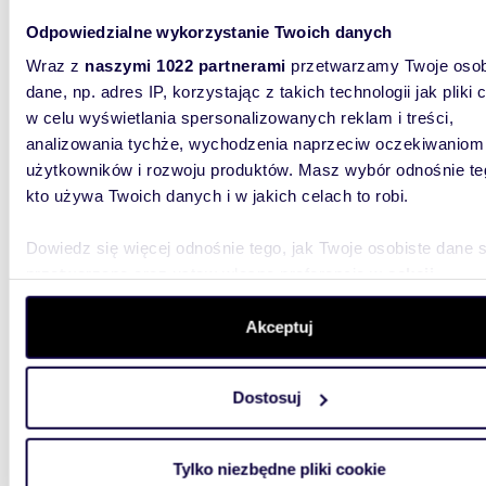
Odpowiedzialne wykorzystanie Twoich danych
Wraz z
naszymi 1022 partnerami
przetwarzamy Twoje osob
dane, np. adres IP, korzystając z takich technologii jak pliki 
m
226
w celu wyświetlania spersonalizowanych reklam i treści,
analizowania tychże, wychodzenia naprzeciw oczekiwaniom
Nowoczesne biuro 226 m² z parkingiem -
użytkowników i rozwoju produktów. Masz wybór odnośnie te
poleca
kto używa Twoich danych i w jakich celach to robi.
6 780
Dowiedz się więcej odnośnie tego, jak Twoje osobiste dane 
lokal 
przetwarzane oraz ustaw własne preferencje w
sekcji
szczegółów
. W Deklaracji plików cookie możesz zmienić lu
Do wyna
kondygna
wycofać swoją zgodę w dowolnej chwili.
Akceptuj
tylko na 
Wykorzystujemy pliki cookie do spersonalizowania treści i r
Dostosuj
aby oferować funkcje społecznościowe i analizować ruch w 
witrynie. Informacje o tym, jak korzystasz z naszej witryny,
udostępniamy partnerom społecznościowym, reklamowym i
Tylko niezbędne pliki cookie
analitycznym. Partnerzy mogą połączyć te informacje z inn