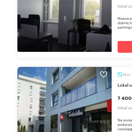
lokal 
Nowocze
dobrej l
parking
m
79
2
Lokal
7 400
lokal 
Na wynaj
podwyższ
rozwijają