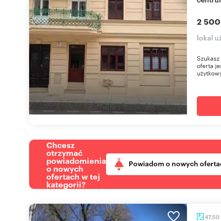
2 500
lokal 
Szukasz 
oferta j
użytkowy
Chcesz
otrzymać
powiadomienia
Powiadom o nowych oferta
o nowych
ofertach w tej
kategorii?
47,50