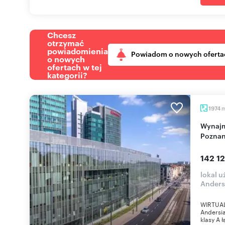
Chcesz
otrzymać
powiadomienia
Powiadom o nowych oferta
o nowych
ofertach w tej
kategorii?
1974
Wynajmę nowoczesny lokal 1974 m² w centrum
Poznan
142 12
lokal 
Anders
WIRTUAL
Andersi
klasy A ł