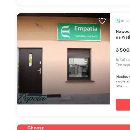
m
78
2
Nowoczesny lokal 78 m2 z tarasem i parkingiem
na Pią
3 500
lokal 
Troczy
Idealna 
swojej d
lokal...
Chcesz