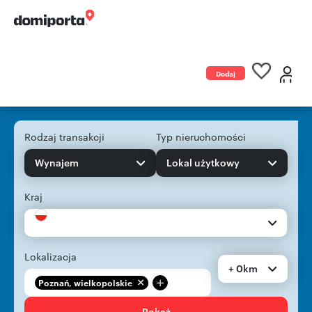
Dodaj
ogłoszenie
Rodzaj transakcji
Typ nieruchomości
Wynajem
Lokal użytkowy
Kraj
Lokalizacja
+ 0km
+
Poznań, wielkopolskie
Pokaż