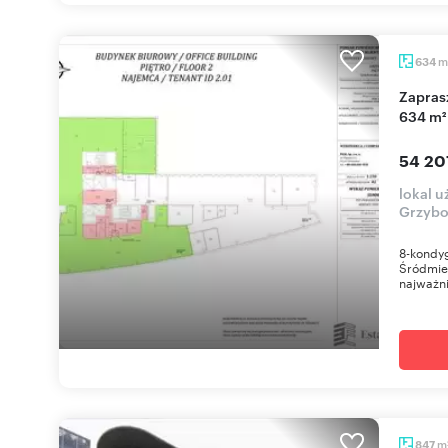
m
634
Zapraszam do wynajmu nowoczesnego biurowca
634 m²
54 20
lokal 
Grzyb
8-kondy
Śródmieś
najważni
m
847