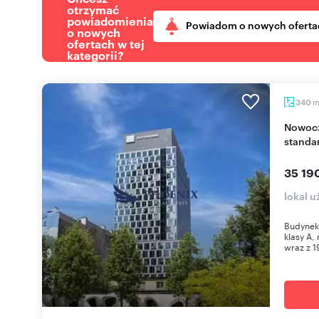
otrzymać
powiadomienia
Powiadom o nowych oferta
o nowych
ofertach w tej
kategorii?
340
Nowoczesny biurowiec klasy A 340 m² (wysoki
standa
35 19
lokal 
Budynek
klasy A,
wraz z 1