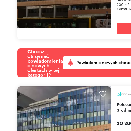
200 m2 
Konstrukc
Chcesz
otrzymać
powiadomienia
Powiadom o nowych oferta
o nowych
ofertach w tej
kategorii?
m
338
Polecam nowoczesny lokal biurowy 338 m² w
Śródmi
20 28