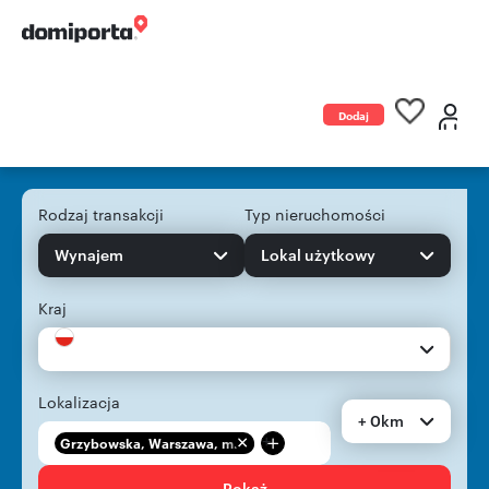
Dodaj
ogłoszenie
Rodzaj transakcji
Typ nieruchomości
Wynajem
Lokal użytkowy
Kraj
Lokalizacja
+ 0km
+
Grzybowska, Warszawa, m...
Pokaż