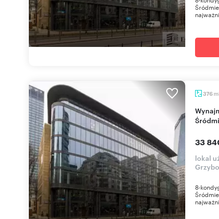
Śródmieś
najważni
m
376
Wynajmę nowoczesny biurowiec 376 m² w
Śródmi
33 84
lokal 
Grzyb
8-kondy
Śródmieś
najważni