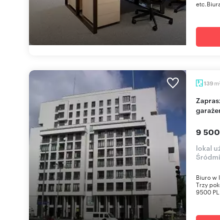
etc.Biura
m
139
Zapraszam do luksusowego biura 139 m² z
garaże
9 500
lokal 
Śródmi
Biuro w
Trzy pok
9500 PLN