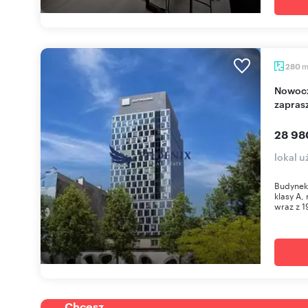
280
Nowoczesny biurowiec klasy A 280 m², Wola -
zapras
28 98
lokal 
Budynek
klasy A,
wraz z 1
Chcesz