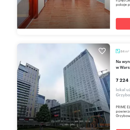
pokoje p
m
84
2
Na wynajem ekskluzywne biuro 84 m² przy Hilton
w Wars
7 224 
lokal 
Grzyb
PRIME EL
powierzc
Grzybows