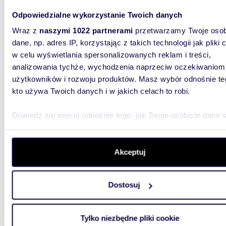
Do wynaj
Odpowiedzialne wykorzystanie Twoich danych
kompleks
play – w
Wraz z
naszymi 1022 partnerami
przetwarzamy Twoje osob
dane, np. adres IP, korzystając z takich technologii jak pliki 
w celu wyświetlania spersonalizowanych reklam i treści,
analizowania tychże, wychodzenia naprzeciw oczekiwaniom
użytkowników i rozwoju produktów. Masz wybór odnośnie te
kto używa Twoich danych i w jakich celach to robi.
280
Dowiedz się więcej odnośnie tego, jak Twoje osobiste dane 
Polecam biuro 280 m² w Prime Corporate Center
przetwarzane oraz ustaw własne preferencje w
sekcji
Warsza
szczegółów
. W Deklaracji plików cookie możesz zmienić lu
wycofać swoją zgodę w dowolnej chwili.
Akceptuj
28 98
lokal 
Wykorzystujemy pliki cookie do spersonalizowania treści i r
Dostosuj
aby oferować funkcje społecznościowe i analizować ruch w 
Do wynaj
witrynie. Informacje o tym, jak korzystasz z naszej witryny,
280 m², 
Center. 
udostępniamy partnerom społecznościowym, reklamowym i
Tylko niezbędne pliki cookie
analitycznym. Partnerzy mogą połączyć te informacje z inn