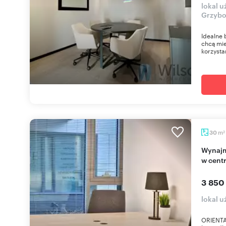
lokal 
Grzyb
Idealne 
chcą mie
korzystan
m
30
2
Wynajmę nowoczesne biuro serwisowane 30 m²
w cent
3 850
lokal 
ORIENTA