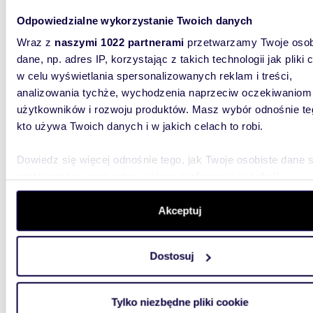
Odpowiedzialne wykorzystanie Twoich danych
Wraz z
naszymi 1022 partnerami
przetwarzamy Twoje osob
dane, np. adres IP, korzystając z takich technologii jak pliki 
40,3
w celu wyświetlania spersonalizowanych reklam i treści,
analizowania tychże, wychodzenia naprzeciw oczekiwaniom
Nowoczesny lokal biurowy 40,3 m2 z szerokimi
możliw
użytkowników i rozwoju produktów. Masz wybór odnośnie te
kto używa Twoich danych i w jakich celach to robi.
2 664
Dowiedz się więcej odnośnie tego, jak Twoje osobiste dane 
lokal 
Żmigr
przetwarzane oraz ustaw własne preferencje w
sekcji
szczegółów
. W Deklaracji plików cookie możesz zmienić lu
Do wyna
wycofać swoją zgodę w dowolnej chwili.
Akceptuj
możliwo
powierzc
Wykorzystujemy pliki cookie do spersonalizowania treści i r
Dostosuj
aby oferować funkcje społecznościowe i analizować ruch w 
witrynie. Informacje o tym, jak korzystasz z naszej witryny,
udostępniamy partnerom społecznościowym, reklamowym i
Tylko niezbędne pliki cookie
analitycznym. Partnerzy mogą połączyć te informacje z inn