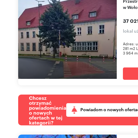
Przestronny lokal usługowy 1281 m2 z parkingiem
w Woło
37 021
lokal 
Adres: u
281 m2 L
3 964 m 
Chcesz
otrzymać
powiadomienia
Powiadom o nowych oferta
o nowych
ofertach w tej
kategorii?