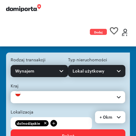
Dodaj
ogłoszenie
Rodzaj transakcji
Typ nieruchomości
Wynajem
Lokal użytkowy
Kraj
Lokalizacja
+ 0km
+
dolnośląskie
Pokaż