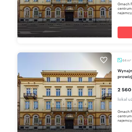
Gmach Po
centrum 
najemcy,
m
64
2
Wynajmę biuro 64 m² w centrum Wrocławia, bez
prowizj
2 560
lokal 
Gmach Po
centrum 
najemcy,