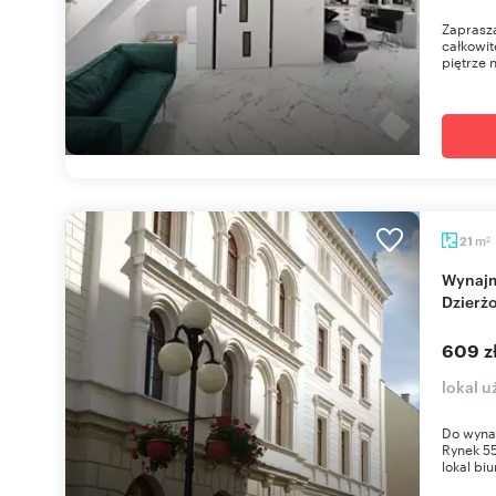
Zaprasz
całkowit
piętrze 
m
21
2
Wynajmę komfortowe biuro 21 m² na Rynku w
Dzierż
609 z
lokal 
Do wynaj
Rynek 5
lokal biu