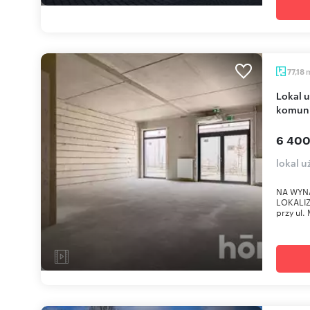
77,18
Lokal użytkowy 77 m² z witrynami, blisko
komuni
6 400
lokal 
NA WYN
LOKALIZ
przy ul.