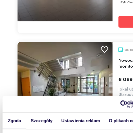
usytuowa
m
100
Nowoczesne biuro 100m2 z klimatyzacją i
monito
6 089
lokal 
Strzeg
Do wyna
możliwo
nawet do
Zgoda
Szczegóły
Ustawienia reklam
O plikach c