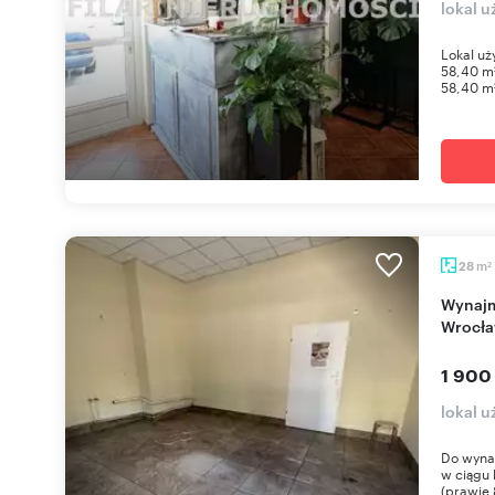
lokal u
Lokal uż
58,40 m²
58,40 m²
m
28
2
Wynajmę lokal 28 m² z dużymi witrynami we
Wrocła
1 900
lokal 
Do wynaj
w ciągu
(prawie 