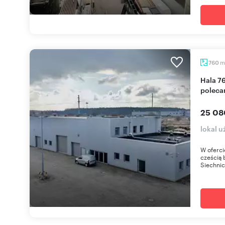
m
760
Hala 760m² z biurami, suwnicą, parkingiem -
polec
25 08
lokal 
W oferc
cześcią 
Siechnic