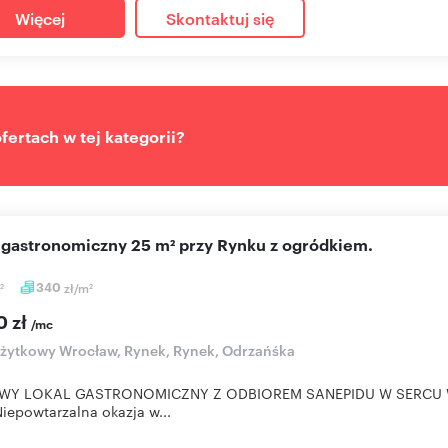
Więcej
Skontaktuj się
ertach w tej kategorii?
l gastronomiczny 25 m² przy Rynku z ogródkiem.
340
zł/m
2
2
0 zł
/mc
użytkowy Wrocław, Rynek, Rynek, Odrzańśka
Y LOKAL GASTRONOMICZNY Z ODBIOREM SANEPIDU W SERCU W
iepowtarzalna okazja w...