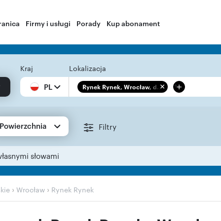
ranica
Firmy i usługi
Porady
Kup abonament
Kraj
Lokalizacja
+
PL
Rynek Rynek, Wrocław, d...
Powierzchnia
Filtry
własnymi słowami
›
›
kie
Wrocław
Rynek Rynek