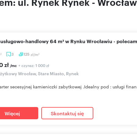
em: ul. Rynek Rynek - Wrocław
l usługowo-handlowy 64 m² w Rynku Wrocławiu - polecam
m
3
125
zł/m
2
2
0 zł
+ czynsz: 1 000 zł
/mc
użytkowy Wrocław, Stare Miasto, Rynek
arter secesyjnej kamieniczki zabytkowej .Idealny pod : usługi fina
Więcej
Skontaktuj się