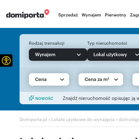
Sprzedaż
Wynajem
Pierwotny
Zag
Rodzaj transakcji
Typ nieruchomości
Wynajem
Lokal użytkowy
Otwórz pasek narzędzi
Cena
Cena za m²
Znajdź nieruchomość opisując ją 
NOWOŚĆ
›
›
Domiporta.pl
Lokale użytkowe do wynajęcia
dolnośląs