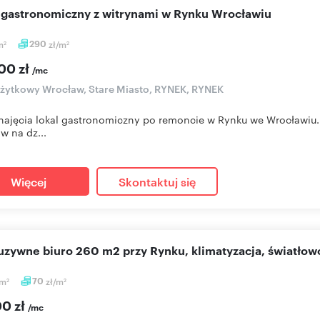
l gastronomiczny z witrynami w Rynku Wrocławiu
m
290
zł/m
2
2
00 zł
/mc
użytkowy Wrocław, Stare Miasto, RYNEK, RYNEK
ajęcia lokal gastronomiczny po remoncie w Rynku we Wrocławiu.
ów na dz...
Więcej
Skontaktuj się
luzywne biuro 260 m2 przy Rynku, klimatyzacja, światłow
m
70
zł/m
2
2
00 zł
/mc