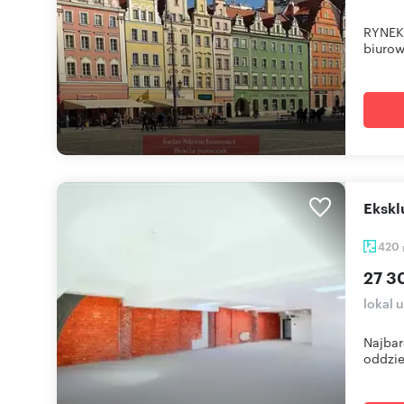
RYNEK
biurow
Eksk
420
27 3
lokal 
Najbar
oddzie