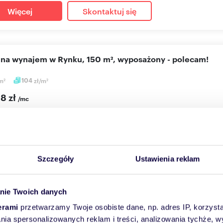
Więcej
Skontaktuj się
l na wynajem w Rynku, 150 m², wyposażony - polecam!
m
104
zł/m
2
2
8 zł
/mc
użytkowy Wrocław, Rynek, Rynek
m sercu Wrocławia oferujemy lokal na wynajem pod Restaurację k
nt...
Szczegóły
Ustawienia reklam
Więcej
Skontaktuj się
nie Twoich danych
erami
przetwarzamy Twoje osobiste dane, np. adres IP, korzystaj
lania spersonalizowanych reklam i treści, analizowania tychże,