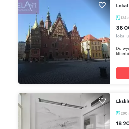
Loka
124
36 0
lokal 
Do wyn
klient
Eksk
260
18 2