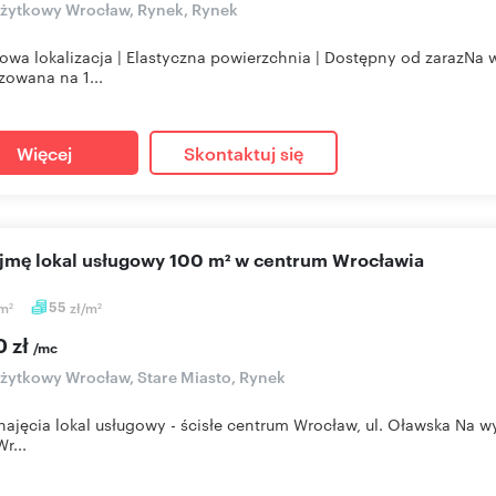
użytkowy Wrocław, Rynek, Rynek
żowa lokalizacja | Elastyczna powierzchnia | Dostępny od zarazN
izowana na 1...
Więcej
Skontaktuj się
ajmę lokal usługowy 100 m² w centrum Wrocławia
m
55
zł/m
2
2
0 zł
/mc
użytkowy Wrocław, Stare Miasto, Rynek
ajęcia lokal usługowy - ścisłe centrum Wrocław, ul. Oławska Na
r...