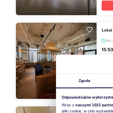
Loka
150
15 53
lokal 
W samy
repreze
Zgoda
Odpowiedzialne wykorzysta
Wraz z
naszymi 1022 partn
pliki cookie, w celu wyświet