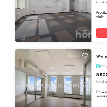
lokal 
Presti
zlokal
Wyn
100
5 50
lokal 
Do wyn
sercu W