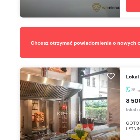
Chcesz otrzymać powiadomienia o nowych of
Loka
25
m
8 50
lokal 
GOTOW
LETNIN