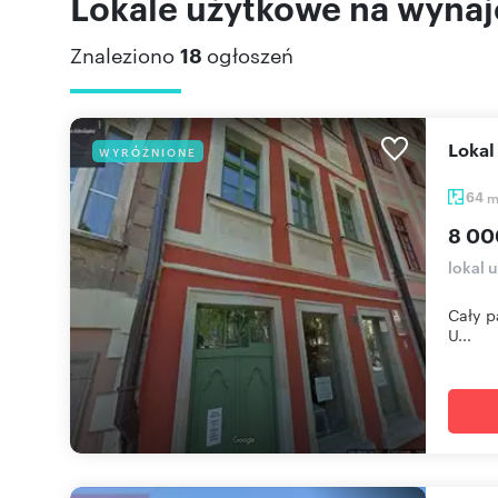
Lokale użytkowe na wynaj
Znaleziono
18
ogłoszeń
Loka
WYRÓŻNIONE
64
8 00
lokal 
Cały p
U...