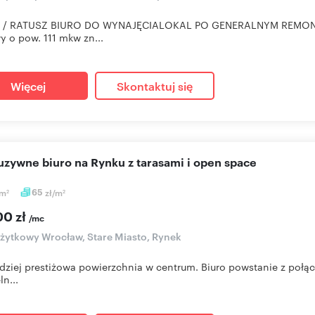
 / RATUSZ BIURO DO WYNAJĘCIALOKAL PO GENERALNYM REMONCIE 
y o pow. 111 mkw zn...
Więcej
Skontaktuj się
luzywne biuro na Rynku z tarasami i open space
m
65
zł/m
2
2
00 zł
/mc
użytkowy Wrocław, Stare Miasto, Rynek
dziej prestiżowa powierzchnia w centrum. Biuro powstanie z połą
ln...