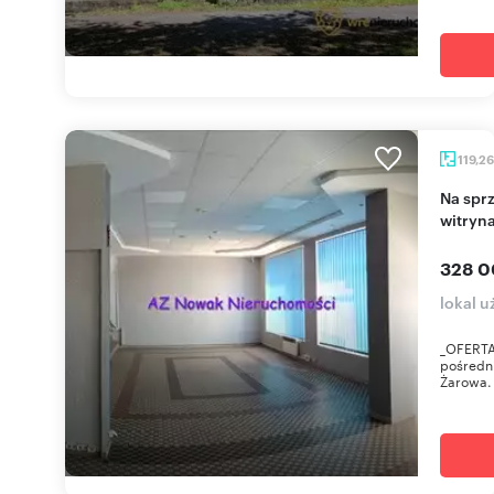
119,2
Na sprzedaż przestronny lokal usługowy 119 m² z
witryn
328 0
lokal 
_OFERTA
pośredn
Żarowa. 