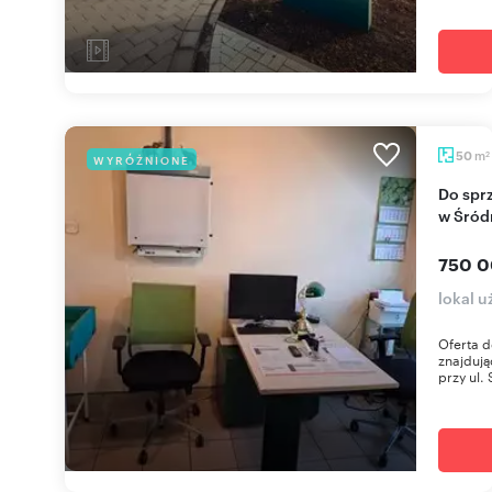
m
50
WYRÓŻNIONE
2
Do sprzedania wyposażony lokal usługowy 50 m²
w Śród
750 0
lokal 
Oferta 
znajdują
przy ul. 