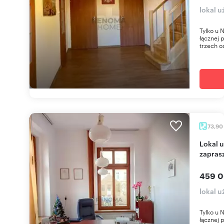
lokal 
Tylko u 
łącznej 
trzech o
73,90
Lokal użytkowy 73,9 m2 z ogrodem i adaptacją -
zapras
459 0
lokal 
Tylko u 
łącznej 