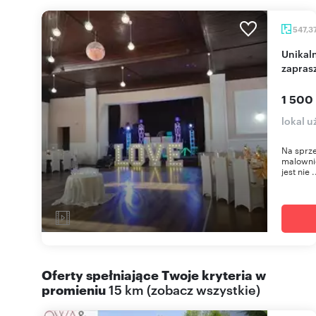
547,3
Unikalny lokal 540 m² w Sobótce z dużą salą
zapras
1 500
lokal 
Na sprze
malownic
jest nie .
Oferty spełniające Twoje kryteria w
promieniu
15 km
(
zobacz wszystkie
)