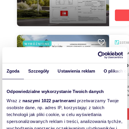
237,1
WYRÓŻNIONE
lokal
3 500 
Zgoda
Szczegóły
Ustawienia reklam
O plikach c
lokal 
Legnick
funkcjon
Odpowiedzialne wykorzystanie Twoich danych
poszuki
Wraz z
naszymi 1022 partnerami
przetwarzamy Twoje
osobiste dane, np. adres IP, korzystając z takich
technologii jak pliki cookie, w celu wyświetlania
spersonalizowanych reklam i treści, analizowania tychże,
wychodzenia naprzeciw oczekiwaniom użytkowników i