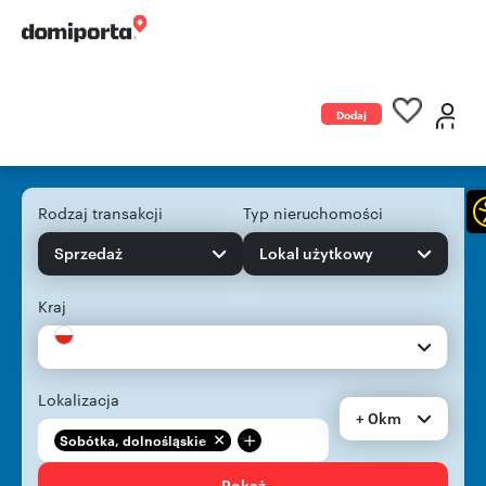
Dodaj
ogłoszenie
Rodzaj transakcji
Typ nieruchomości
Sprzedaż
Lokal użytkowy
Kraj
Lokalizacja
+ 0km
+
Sobótka, dolnośląskie
Pokaż