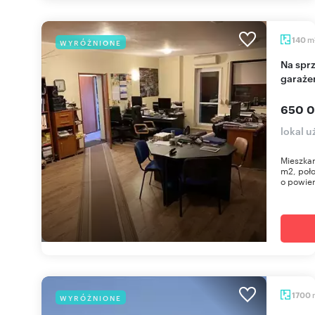
m
140
WYRÓŻNIONE
Na sprzedaż przestronne mieszkanie 140 m² z
garaże
650 0
lokal 
Mieszkan
m2, poło
o powier
1700
WYRÓŻNIONE