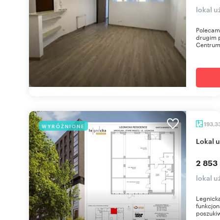
lokal 
Polecam 
drugim 
Centrum 
193,3
WYRÓŻNIONE
lokal
2 853 
lokal 
Legnick
funkcjon
poszuki