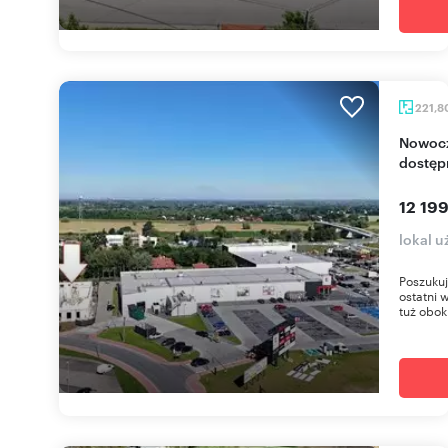
221,8
Nowoczesny lokal 221 m² w Niepołomicach -
dostęp
12 199
lokal 
Poszukuj
ostatni
tuż obok