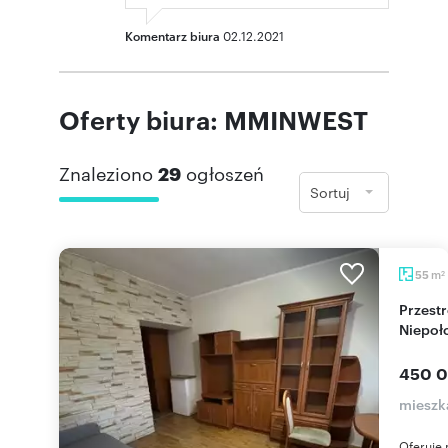
Komentarz biura
02.12.2021
Oferty biura: MMINWEST
Znaleziono
29
ogłoszeń
Sortuj
m
55
2
Przestronne 3-pokojowe mieszkanie w
Niepoł
450 0
mieszk
Oferuje 