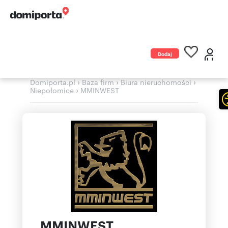
Dodaj
ogłoszenie
›
›
›
Domiporta.pl
Baza firm
Biura nieruchomości
›
Niepołomice
MMINWEST
MMINWEST