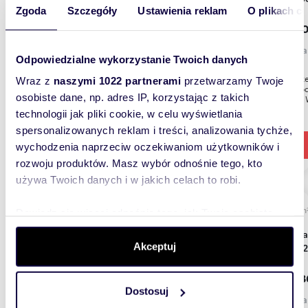
Zgoda
Szczegóły
Ustawienia reklam
O plikach c
291 10
działk
Odpowiedzialne wykorzystanie Twoich danych
Na sprz
Wraz z
naszymi 1022 partnerami
przetwarzamy Twoje
jednoro
osobiste dane, np. adres IP, korzystając z takich
przy ul. 
technologii jak pliki cookie, w celu wyświetlania
spersonalizowanych reklam i treści, analizowania tychże,
wychodzenia naprzeciw oczekiwaniom użytkowników i
rozwoju produktów. Masz wybór odnośnie tego, kto
używa Twoich danych i w jakich celach to robi.
m
746
Dowiedz się więcej odnośnie tego, jak Twoje osobiste
dane są przetwarzane oraz ustaw własne preferencje w
Działka pod dom w Niepołomicach, uzbrojona,
sekcji szczegółów
. W Deklaracji plików cookie możesz
Akceptuj
746 m2
zmienić lub wycofać swoją zgodę w dowolnej chwili.
305 8
Dostosuj
Wykorzystujemy pliki cookie do spersonalizowania treści
działk