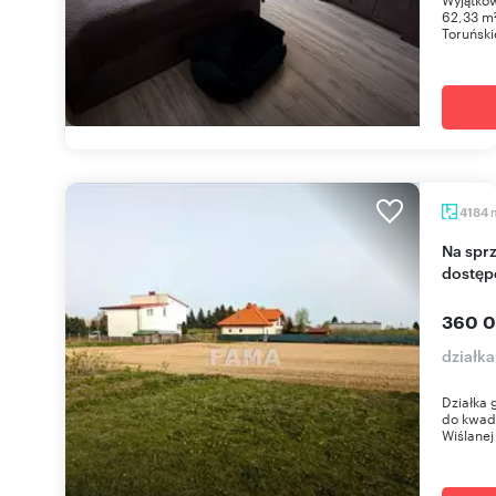
62,33 m²
Toruńskie
4184
Na sprzedaż działka 4184 m² w Szpetalu Górnym z
dostęp
360 0
działka
Działka 
do kwadr
Wiślanej