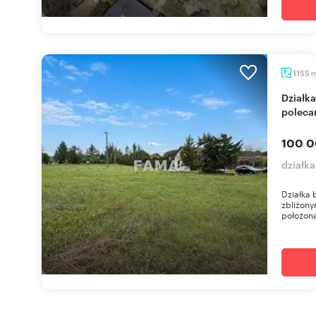
1155
Działka 1155 m² z warunkami zabudowy, Bogucin -
poleca
100 0
działk
Działka 
zbliżony
położona