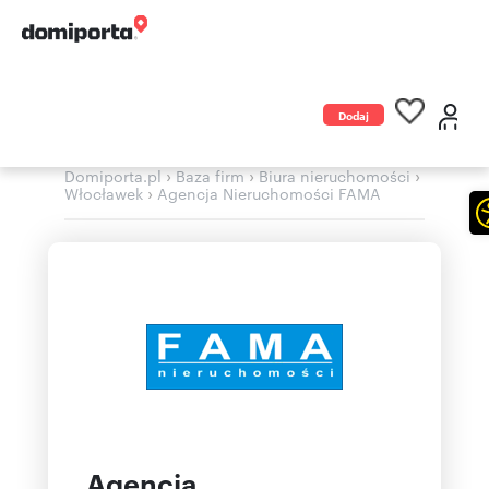
Dodaj
ogłoszenie
›
›
›
Domiporta.pl
Baza firm
Biura nieruchomości
›
Włocławek
Agencja Nieruchomości FAMA
Agencja