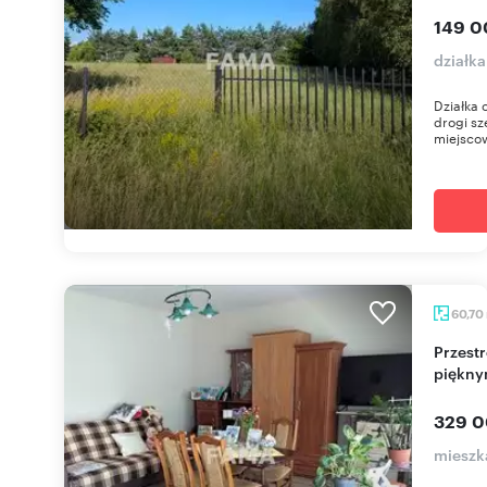
149 0
działk
Działka 
drogi sz
miejscow
60,70
Przestronne 3-pokojowe mieszkanie z balkonem i
piękny
329 0
mieszk