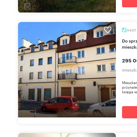
54,07
Do sprzedania przestronne 2-pokojowe
mieszk
295 0
mieszk
Mieszka
przynale
księga w