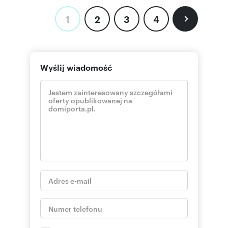
1
2
3
4
Wyślij wiadomość