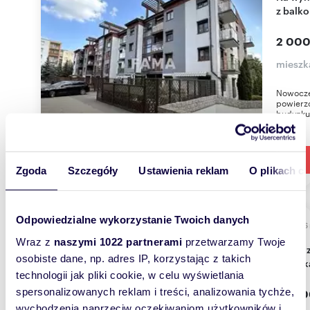
z balk
2 000
mieszk
Nowocze
powierzc
budynku 
Zgoda
Szczegóły
Ustawienia reklam
O plikach c
Odpowiedzialne wykorzystanie Twoich danych
39,56
Wraz z
naszymi 1022 partnerami
przetwarzamy Twoje
Do sprzedania przestronne 1-pokojowe
osobiste dane, np. adres IP, korzystając z takich
mieszk
technologii jak pliki cookie, w celu wyświetlania
spersonalizowanych reklam i treści, analizowania tychże,
259 0
wychodzenia naprzeciw oczekiwaniom użytkowników i