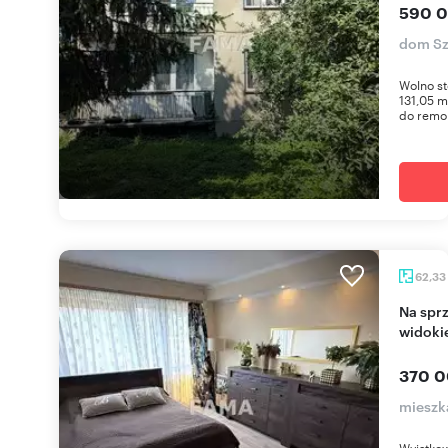
590 0
dom Sz
Wolno st
131,05 m
do remon
62,33
Na sprzedaż przestronne 62 m² mieszkanie z
widoki
370 0
mieszk
Wyjątko