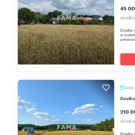
45 00
działka
Działka 
w kształ
położona
4200
Dział
210 0
działka
Działka 