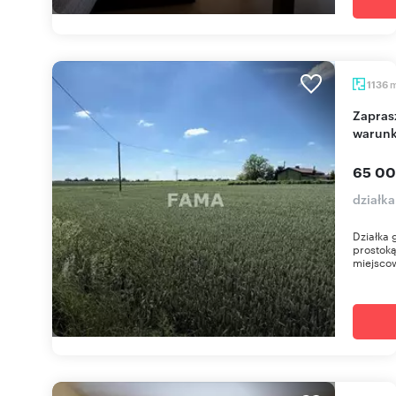
1136
Zapraszam do obejrzenia działki 1136 m² z
warun
65 00
działk
Działka 
prostoką
miejscow