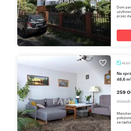
Dom par
użytkow
przez dwi
48,60
Na sprzedaż przestronne 2-pokojowe mieszkanie
48,6 m
259 0
mieszk
Mieszkan
położone
zarządza