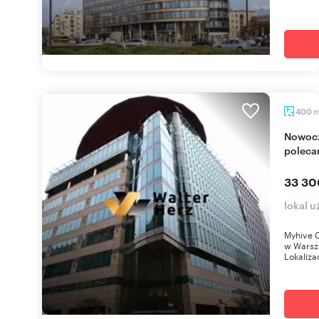
400
Nowoczesny lokal 400 m² w prestiżowej Woli -
poleca
33 30
lokal 
Myhive C
w Warsza
Lokalizac