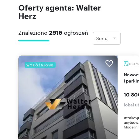
Oferty agenta: Walter
Herz
Znaleziono
2915
ogłoszeń
Sortuj
m
160
WYRÓŻNIONE
Nowoczesny lokal biurowy 160 m2 z klimatyzacją
i park
10 80
lokal 
Atrakcy
usytuowa
Modernis