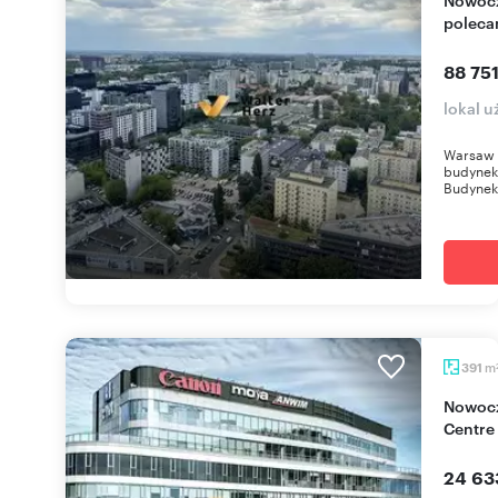
polec
88 751
lokal 
Warsaw 
budynek 
Budynek 
m
391
Nowoczesny biurowiec klasy A w Libra Business
Centre
24 63