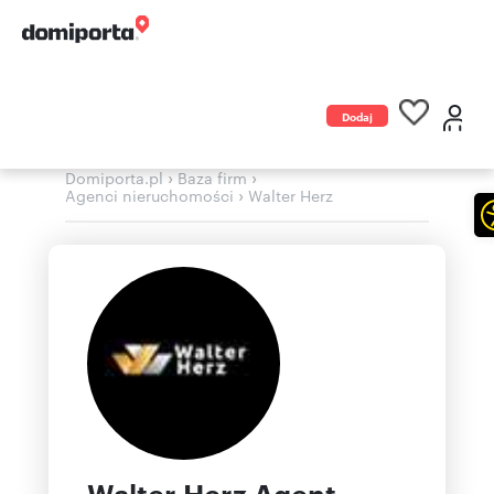
Dodaj
ogłoszenie
›
›
Domiporta.pl
Baza firm
›
Agenci nieruchomości
Walter Herz
Walter Herz Agent