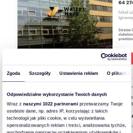
64 27
lokal 
Ignace
Stratos 
zlokaliz
prestiżo
Zgoda
Szczegóły
Ustawienia reklam
O plikach c
1180
WYRÓŻNIONE
Odpowiedzialne wykorzystanie Twoich danych
Nowoczesny biurowiec klasy A na Woli (1180 m² z
parkin
Wraz z
naszymi 1022 partnerami
przetwarzamy Twoje
osobiste dane, np. adres IP, korzystając z takich
79 65
technologii jak pliki cookie, w celu wyświetlania
spersonalizowanych reklam i treści, analizowania tychże,
lokal 
wychodzenia naprzeciw oczekiwaniom użytkowników i