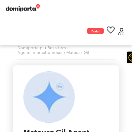
Dodaj
ogłoszenie
›
›
Domiporta.pl
Baza firm
›
Agenci nieruchomości
Mateusz Gil
Mateusz Gil Agent