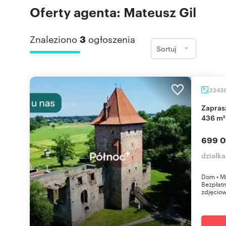
Oferty agenta: Mateusz Gil
Znaleziono
3
ogłoszenia
Sortuj
2243
Zapraszam do zakupu dużego gruntu rolnego 22
436 m²
699 0
działk
Dom • Mi
Bezpłat
zdjęciow