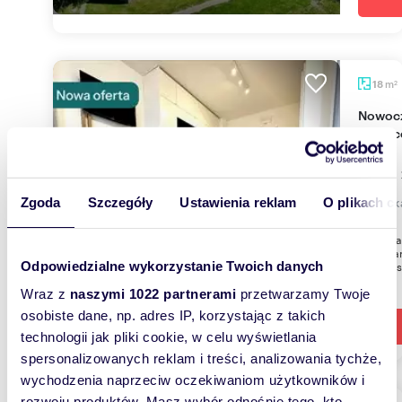
m
18
2
Nowoczesny 18 m² apartament z dużym tarasem
(Gliwic
1 700 
mieszk
Zgoda
Szczegóły
Ustawienia reklam
O plikach c
Do wynaj
mieszkan
funkcją s
Odpowiedzialne wykorzystanie Twoich danych
Wraz z
naszymi 1022 partnerami
przetwarzamy Twoje
osobiste dane, np. adres IP, korzystając z takich
technologii jak pliki cookie, w celu wyświetlania
spersonalizowanych reklam i treści, analizowania tychże,
wychodzenia naprzeciw oczekiwaniom użytkowników i
rozwoju produktów. Masz wybór odnośnie tego, kto