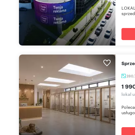
LOKAL
sprzed
Sprz
280
1 99
lokal 
Poleca
usługo