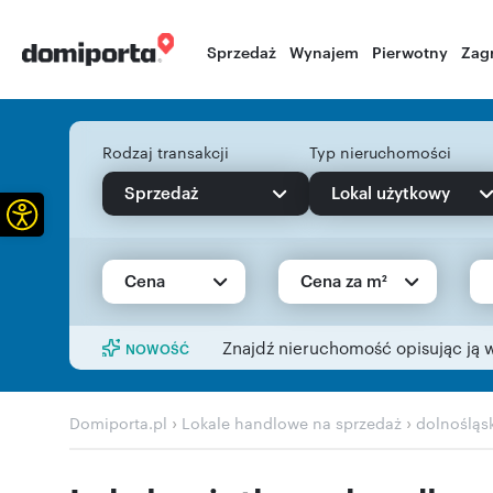
Sprzedaż
Wynajem
Pierwotny
Zag
Rodzaj transakcji
Typ nieruchomości
Sprzedaż
Lokal użytkowy
Otwórz pasek narzędzi
Cena
Cena za m²
Znajdź nieruchomość opisując ją 
NOWOŚĆ
›
›
Domiporta.pl
Lokale handlowe na sprzedaż
dolnośląs