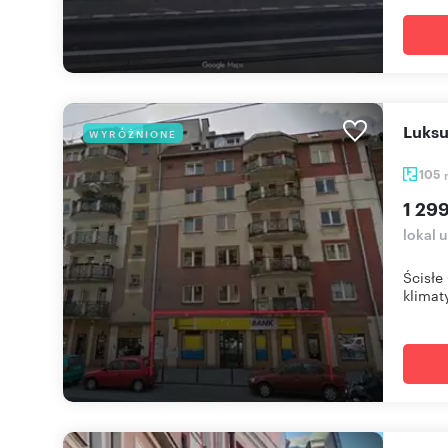
Luks
WYRÓŻNIONE
105
1 29
lokal 
Ścisłe
klimaty