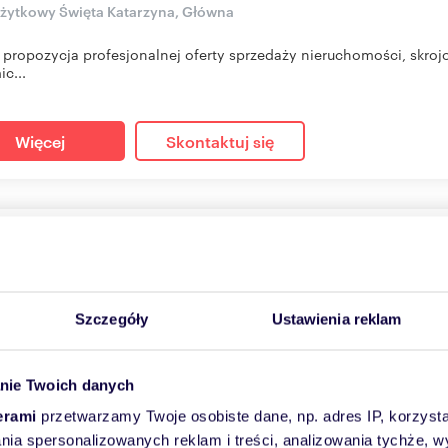
użytkowy Święta Katarzyna, Główna
t propozycja profesjonalnej oferty sprzedaży nieruchomości, skro
c...
Więcej
Skontaktuj się
l użytkowy na sprzedaż 166m2
65
m
9 610
zł/m
2
2
 850 zł
Szczegóły
Ustawienia reklam
użytkowy Wrocław, Psie Pole, Zatorska
LE ŁAN – NUMER JEDEN NA PRZYSZŁOŚĆ! Wyjątkowa okazja inwes
nie Twoich danych
owego lokalu handlow...
erami
przetwarzamy Twoje osobiste dane, np. adres IP, korzystaj
lania spersonalizowanych reklam i treści, analizowania tychże,