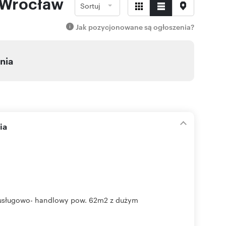
- Wrocław
Sortuj
Jak pozycjonowane są ogłoszenia?
nia
ia
 usługowo- handlowy pow. 62m2 z dużym