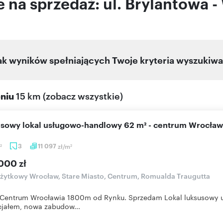
 na sprzedaż: ul. Brylantowa 
ak wyników spełniających Twoje kryteria wyszukiwa
eniu
15 km
(
zobacz wszystkie
)
usowy lokal usługowo-handlowy 62 m² - centrum Wrocław
3
11 097
zł/m
2
2
000 zł
użytkowy Wrocław, Stare Miasto, Centrum, Romualda Traugutta
e Centrum Wrocławia 1800m od Rynku. Sprzedam Lokal luksusowy
jałem, nowa zabudow...