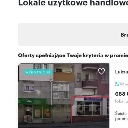
Lokale użytkowe handlowe
Br
Oferty spełniające Twoje kryteria w promi
Luks
WYRÓŻNIONE
62
m
688 
lokal 
Ścisł
potenc