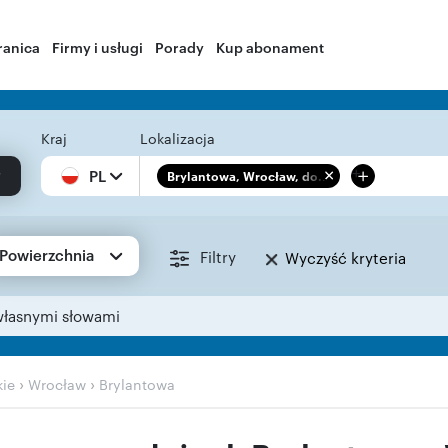
ranica
Firmy i usługi
Porady
Kup abonament
Kraj
Lokalizacja
+
PL
Brylantowa, Wrocław, do...
Powierzchnia
Filtry
Wyczyść kryteria
własnymi słowami
›
›
kie
Wrocław
Brylantowa