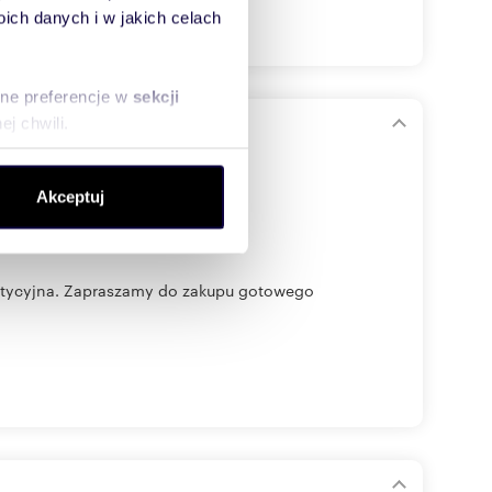
ch danych i w jakich celach
sne preferencje w
sekcji
j chwili.
ołecznościowe i analizować
Akceptuj
artnerom społecznościowym,
anymi od Ciebie lub
tycyjna. Zapraszamy do zakupu gotowego