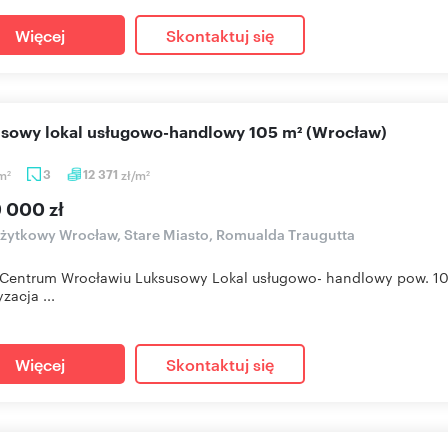
Więcej
Skontaktuj się
usowy lokal usługowo-handlowy 105 m² (Wrocław)
m
3
12 371
zł/m
2
2
9 000 zł
użytkowy Wrocław, Stare Miasto, Romualda Traugutta
 Centrum Wrocławiu Luksusowy Lokal usługowo- handlowy pow. 10
zacja ...
Więcej
Skontaktuj się