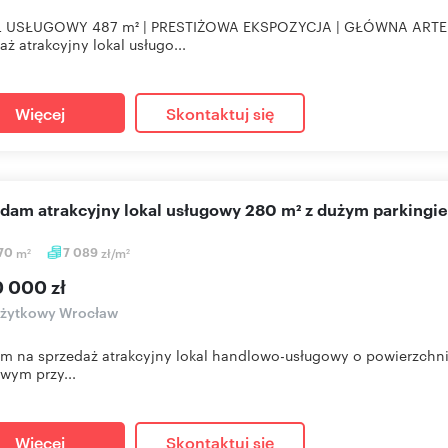
 USŁUGOWY 487 m² | PRESTIŻOWA EKSPOZYCJA | GŁÓWNA ART
aż atrakcyjny lokal usługo...
Więcej
Skontaktuj się
edam atrakcyjny lokal usługowy 280 m² z dużym parkingi
,70
m
7 089
zł/m
2
2
0 000 zł
użytkowy Wrocław
m na sprzedaż atrakcyjny lokal handlowo-usługowy o powierzch
wym przy...
Więcej
Skontaktuj się