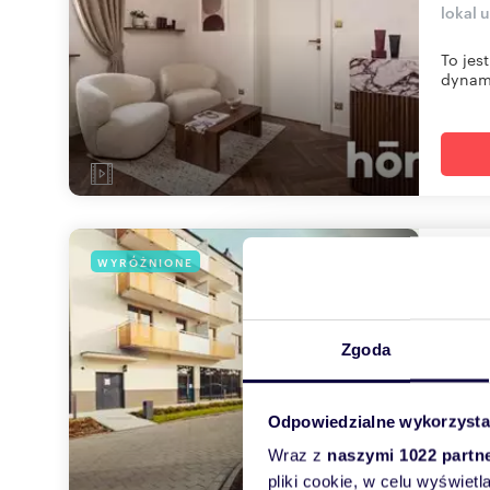
lokal 
To jes
dynami
loka
WYRÓŻNIONE
165,
1 591
Zgoda
lokal 
OSIED
Odpowiedzialne wykorzysta
parter
Wraz z
naszymi 1022 partn
pliki cookie, w celu wyświet