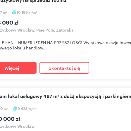
17
m
10 199
zł/m
2
2
8 090 zł
użytkowy Wrocław, Psie Pole, Zatorska
LE ŁAN – NUMER JEDEN NA PRZYSZŁOŚĆ! Wyjątkowa okazja inwes
owego lokalu handlow...
Więcej
Skontaktuj się
cam lokal usługowy 487 m² z dużą ekspozycją i parkingie
10
m
9 423
zł/m
2
2
0 000 zł
użytkowy Wrocław