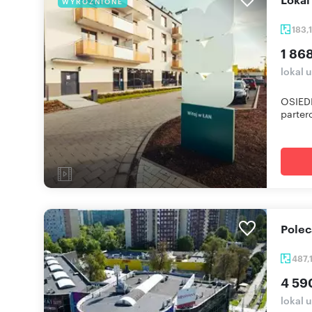
WYRÓŻNIONE
183,
1 86
lokal 
OSIED
parter
Pole
487,
4 59
lokal 