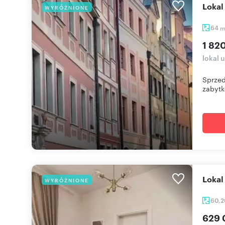
Loka
WYRÓŻNIONE
64
1 82
lokal 
Sprzed
zabytk
Loka
WYRÓŻNIONE
60,
629 