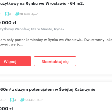
l użytkowy na Rynku we Wrocławiu - 64 m2.
m
3
28 438
zł/m
2
2
0 000 zł
użytkowy Wrocław, Stare Miasto, Rynek
am cały parter kamienicy w Rynku we Wrocławiu. Dwustronny lok
owej , wejśc...
Więcej
Skontaktuj się
l 60m² z dużym potencjałem w Świętej Katarzynie
20
m
4
10 449
zł/m
2
2
000 zł