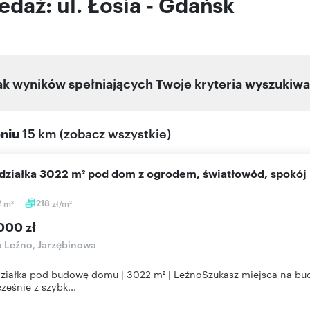
daż: ul. Łosia - Gdańsk
ak wyników spełniających Twoje kryteria wyszukiwa
eniu
15 km
(
zobacz wszystkie
)
 działka 3022 m² pod dom z ogrodem, światłowód, spokój
2
m
218
zł/m
2
2
000 zł
a Leźno, Jarzębinowa
działka pod budowę domu | 3022 m² | LeźnoSzukasz miejsca na 
ześnie z szybk...