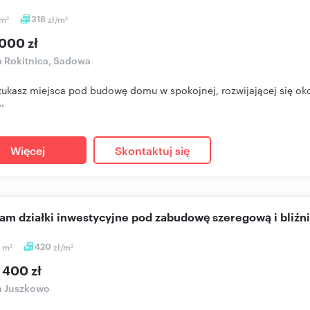
m
318
zł/m
2
2
000 zł
a Rokitnica, Sadowa
szukasz miejsca pod budowę domu w spokojnej, rozwijającej się oko
.
Więcej
Skontaktuj się
cam działki inwestycyjne pod zabudowę szeregową i bliźni
0
m
420
zł/m
2
2
 400 zł
a Juszkowo