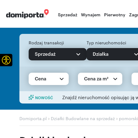
Sprzedaż
Wynajem
Pierwotny
Zag
Rodzaj transakcji
Typ nieruchomości
Sprzedaż
Działka
Otwórz pasek narzędzi
Cena
Cena za m²
Znajdź nieruchomość opisując ją 
NOWOŚĆ
›
›
Domiporta.pl
Działki Budowlane na sprzedaż
pomorsk