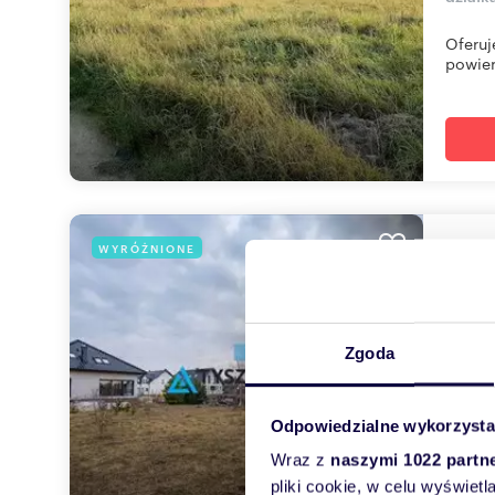
Oferuj
powier
dzia
WYRÓŻNIONE
177
499 
Zgoda
działk
Oferta
Odpowiedzialne wykorzysta
prawny
Wraz z
naszymi 1022 partn
pliki cookie, w celu wyświet