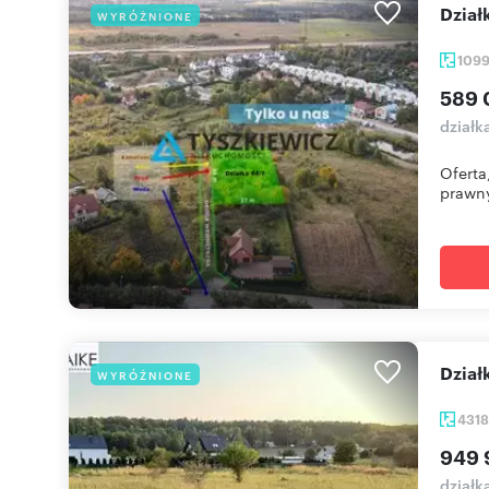
dzia
WYRÓŻNIONE
109
589 
działk
Oferta
prawny
Dzi
WYRÓŻNIONE
431
949 
działk