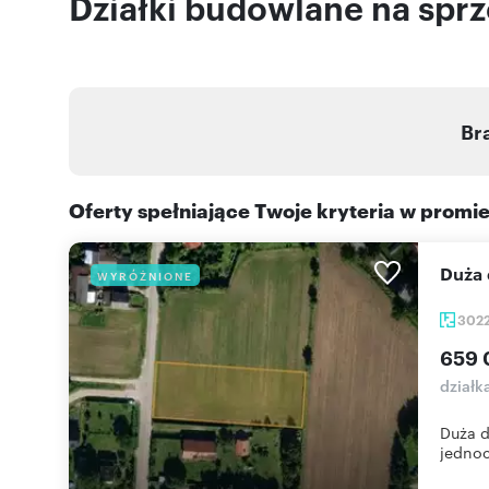
Działki budowlane na sprze
Br
Oferty spełniające Twoje kryteria w promi
Duża
WYRÓŻNIONE
302
659 
działk
Duża 
jednoc