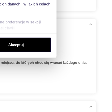
ch danych i w jakich celach
sne preferencje w
sekcji
a)
j chwili.
ołecznościowe i analizować
Akceptuj
artnerom społecznościowym,
anymi od Ciebie lub
miejsca, do których chce się wracać każdego dnia.