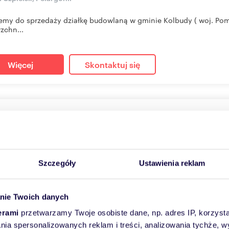
emy do sprzedaży działkę budowlaną w gminie Kolbudy ( woj. Pomo
zchn...
Więcej
Skontaktuj się
łka na sprzedaż 1776m2
6
m
281
zł/m
2
2
000 zł
Szczegóły
Ustawienia reklam
a Gdańsk, Barniewice
, którą oglądasz jest dostępna TYLKO W NASZYM BIURZE i został
nie Twoich danych
m.Zaprasza...
erami
przetwarzamy Twoje osobiste dane, np. adres IP, korzystaj
lania spersonalizowanych reklam i treści, analizowania tychże,