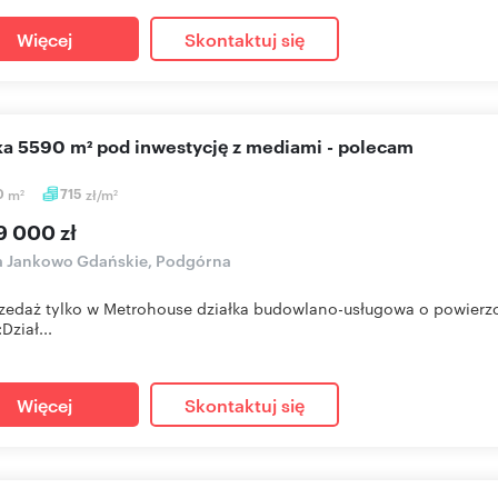
Więcej
Skontaktuj się
łka 5590 m² pod inwestycję z mediami - polecam
0
m
715
zł/m
2
2
9 000 zł
a Jankowo Gdańskie, Podgórna
zedaż tylko w Metrohouse działka budowlano-usługowa o powier
:Dział...
Więcej
Skontaktuj się