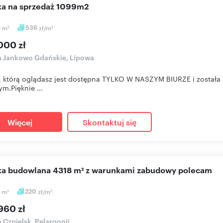
łka na sprzedaż 1099m2
9
m
536
zł/m
2
2
000 zł
a Jankowo Gdańskie, Lipowa
, którą oglądasz jest dostępna TYLKO W NASZYM BIURZE i został
m.Pięknie ...
Więcej
Skontaktuj się
ałka budowlana 4318 m² z warunkami zabudowy polecam
8
m
220
zł/m
2
2
960 zł
a Czpielsk, Pelargonii