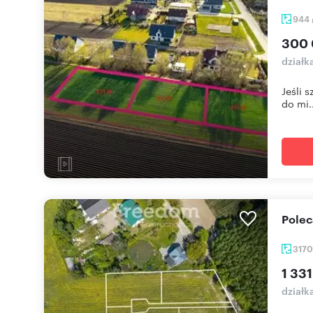
944
300 
działk
Jeśli 
do mi..
Pole
317
1 331
działk