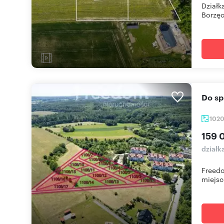
Działk
Borzęci
Do 
102
159 
działk
Freedo
miejsc