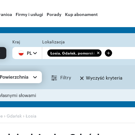
ranica
Firmy i usługi
Porady
Kup abonament
Kraj
Lokalizacja
+
PL
Łosia, Gdańsk, pomorski...
Powierzchnia
Filtry
Wyczyść kryteria
własnymi słowami
›
›
ie
Gdańsk
Łosia