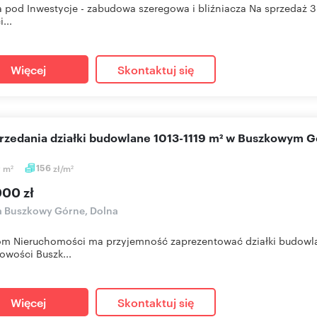
a pod Inwestycje - zabudowa szeregowa i bliźniacza Na sprzedaż 3
...
Więcej
Skontaktuj się
sprzedania działki budowlane 1013-1119 m² w Buszkowym 
0
m
156
zł/m
2
2
000 zł
a Buszkowy Górne, Dolna
m Nieruchomości ma przyjemność zaprezentować działki budowlane
owości Buszk...
Więcej
Skontaktuj się