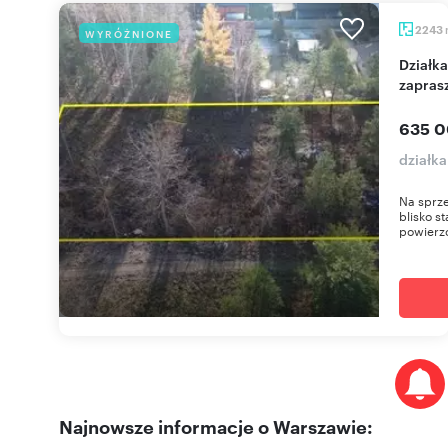
2243
WYRÓŻNIONE
Działka budowlana 2243 m2 w Jeziórku Ustanów
zapras
635 0
działk
Na sprz
blisko s
powierzc
Najnowsze informacje o Warszawie: