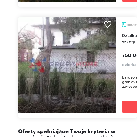
450
Działka budowlana 450 m² z mediami, blisko
szkoły
750 0
działk
Bardzo a
granicy 
zagospo
Oferty spełniające Twoje kryteria w