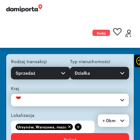
Dodaj
ogłoszenie
Rodzaj transakcji
Typ nieruchomości
Sprzedaż
Działka
Kraj
Lokalizacja
+ 0km
+
Ursynów, Warszawa, mazo...
Pokaż