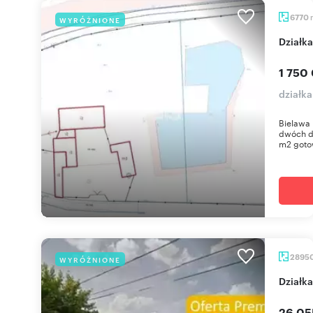
6770
WYRÓŻNIONE
dział
1 750
działk
Bielawa 
dwóch d
m2 gotow
2895
WYRÓŻNIONE
dział
26 05