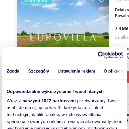
WYRÓŻNIONE
Działka inwestycyjna 7 749 m² w Wilanowie
Powsin
7 499
działk
EUROVILL
powierzc
części P
Zgoda
Szczegóły
Ustawienia reklam
O plikach c
Odpowiedzialne wykorzystanie Twoich danych
Wraz z
naszymi 1022 partnerami
przetwarzamy Twoje
1680
WYRÓŻNIONE
osobiste dane, np. adres IP, korzystając z takich
Polecam działkę 1680 m² z starodrzewiem w
technologii jak pliki cookie, w celu wyświetlania
Konsta
spersonalizowanych reklam i treści, analizowania tychże,
wychodzenia naprzeciw oczekiwaniom użytkowników i