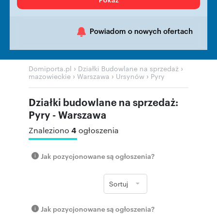
Powiadom o nowych ofertach
›
›
Domiporta.pl
Działki Budowlane na sprzedaż
›
›
›
mazowieckie
Warszawa
Ursynów
Pyry
Działki budowlane na sprzedaż:
Pyry - Warszawa
4
Znaleziono
ogłoszenia
Jak pozycjonowane są ogłoszenia?
Sortuj
Jak pozycjonowane są ogłoszenia?