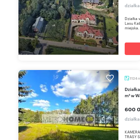
działk
Działka 
Lasu Kab
miejska. 
1124
Działka usługowa z funkcją mieszkaniową - 1124
m² w W
600 0
działk
KAMERA
TRASY S