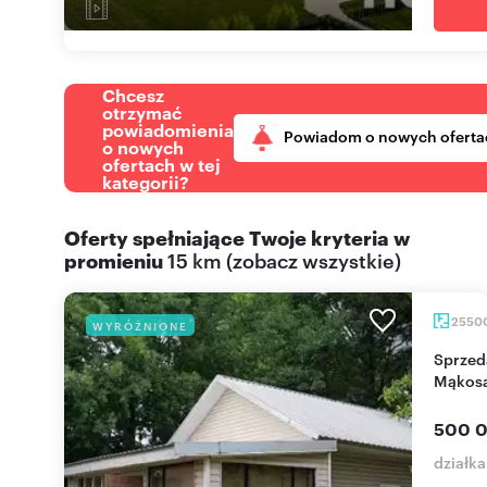
Chcesz
otrzymać
powiadomienia
Powiadom o nowych oferta
o nowych
ofertach w tej
kategorii?
Oferty spełniające Twoje kryteria w
promieniu
15 km
(
zobacz wszystkie
)
2550
WYRÓŻNIONE
Sprzedam działkę 25 600 m² z domem i lasem w
Mąkosa
500 0
działk