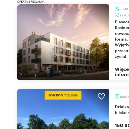
OFERTA SPECJALNA
od 43
2 - 4 
Piaseczno
Reside
nowoc
forma.
Wyjąt
przest
życia!
Więce
inform
1506
Działka 1506 m² pod dom lub agroturystykę,
blisko 
150 6