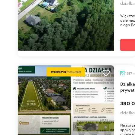
działk
Większo
daje moż
niego.Po
1617
Działka 1617 m² z możliwością zabudowy i
prywat
390 0
działk
Na sprze
spokojn
objęta m