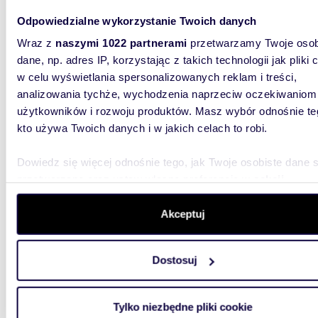
Oferuję 
Odpowiedzialne wykorzystanie Twoich danych
położoną
kształcie
Wraz z
naszymi 1022 partnerami
przetwarzamy Twoje osob
dane, np. adres IP, korzystając z takich technologii jak pliki 
w celu wyświetlania spersonalizowanych reklam i treści,
analizowania tychże, wychodzenia naprzeciw oczekiwaniom
użytkowników i rozwoju produktów. Masz wybór odnośnie te
kto używa Twoich danych i w jakich celach to robi.
7892
Dowiedz się więcej odnośnie tego, jak Twoje osobiste dane 
Polecam działkę pod zabudowę 4 domów z
przetwarzane oraz ustaw własne preferencje w
sekcji
mediam
szczegółów
. W Deklaracji plików cookie możesz zmienić lu
wycofać swoją zgodę w dowolnej chwili.
Akceptuj
197 3
działk
Wykorzystujemy pliki cookie do spersonalizowania treści i r
Dostosuj
aby oferować funkcje społecznościowe i analizować ruch w 
Oferuję
witrynie. Informacje o tym, jak korzystasz z naszej witryny,
przezna
wydanym
udostępniamy partnerom społecznościowym, reklamowym i
Tylko niezbędne pliki cookie
analitycznym. Partnerzy mogą połączyć te informacje z inn