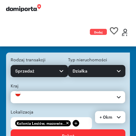
Dodaj
ogłoszenie
Rodzaj transakcji
Typ nieruchomości
Sprzedaż
Działka
Kraj
Lokalizacja
+ 0km
+
Kolonia Lesiów, mazowie...
Pokaż