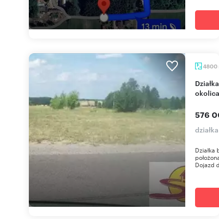
4800
Działka pod 4 domy w Radomiu - spokojna
okolica
576 0
działk
Działka 
położona
Dojazd do