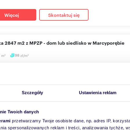
Więcej
Skontaktuj się
łka 2847 m2 z MPZP - dom lub siedlisko w Marcyporębie
7
m
98
zł/m
2
2
000 zł
ka Marcyporęba
łka z potencjałem w malowniczej Marcyporębie (gm. Brzeźnica). Szu
 wy...
Szczegóły
Ustawienia reklam
Więcej
Skontaktuj się
nie Twoich danych
erami
przetwarzamy Twoje osobiste dane, np. adres IP, korzystaj
lania spersonalizowanych reklam i treści, analizowania tychże,