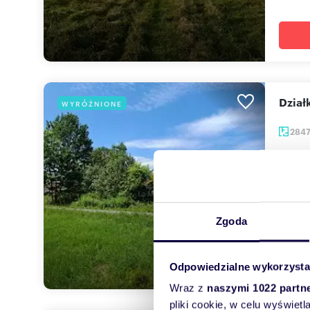
Dzia
WYRÓŻNIONE
284
280 
dział
| Dzia
Chcesz
Zgoda
Odpowiedzialne wykorzysta
Wraz z
naszymi 1022 partn
pliki cookie, w celu wyświet