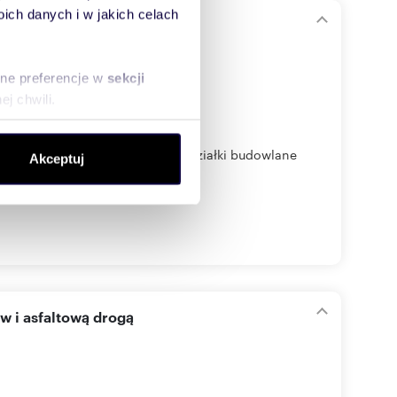
ch danych i w jakich celach
sne preferencje w
sekcji
j chwili.
ołecznościowe i analizować
okojna okolica Na sprzedaż 4 działki budowlane
Akceptuj
artnerom społecznościowym,
anymi od Ciebie lub
w i asfaltową drogą