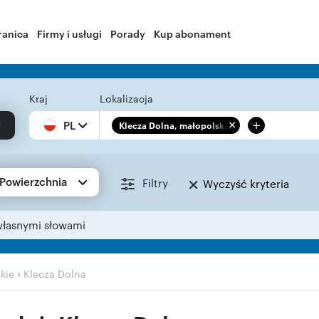
ranica
Firmy i usługi
Porady
Kup abonament
Kraj
Lokalizacja
+
PL
Klecza Dolna, małopolsk...
Powierzchnia
Filtry
Wyczyść kryteria
własnymi słowami
›
kie
Klecza Dolna