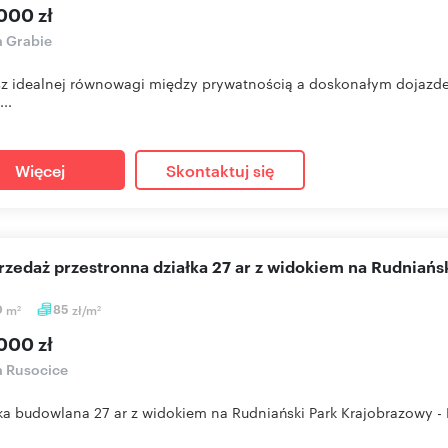
000 zł
a Grabie
z idealnej równowagi między prywatnością a doskonałym dojazdem
...
Więcej
Skontaktuj się
przedaż przestronna działka 27 ar z widokiem na Rudniańs
0
m
85
zł/m
2
2
000 zł
a Rusocice
łka budowlana 27 ar z widokiem na Rudniański Park Krajobrazowy - 
.