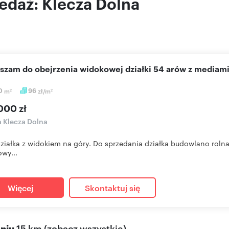
edaż: Klecza Dolna
aszam do obejrzenia widokowej działki 54 arów z mediam
0
m
96
zł/m
2
2
000 zł
a Klecza Dolna
ziałka z widokiem na góry. Do sprzedania działka budowlano roln
wy...
Więcej
Skontaktuj się
eniu
15 km
(
zobacz wszystkie
)