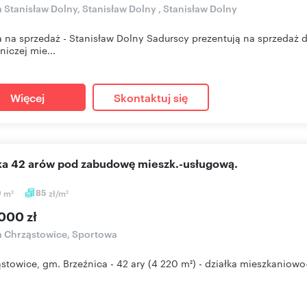
a Stanisław Dolny, Stanisław Dolny , Stanisław Dolny
a na sprzedaż - Stanisław Dolny Sadurscy prezentują na sprzedaż 
iczej mie...
Więcej
Skontaktuj się
ałka 42 arów pod zabudowę mieszk.-usługową.
0
m
85
zł/m
2
2
000 zł
a Chrząstowice, Sportowa
ąstowice, gm. Brzeźnica - 42 ary (4 220 m²) - działka mieszkaniow