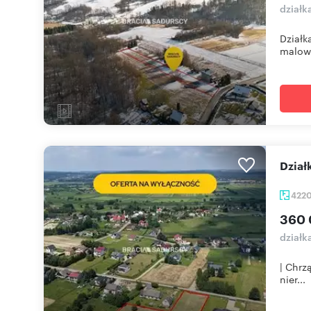
działk
Działk
malown
Dzi
422
360 
działk
| Chrz
nier...