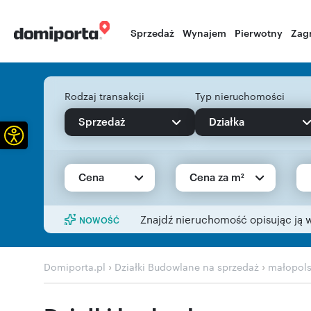
Sprzedaż
Wynajem
Pierwotny
Zag
Rodzaj transakcji
Typ nieruchomości
Sprzedaż
Działka
Otwórz pasek narzędzi
Cena
Cena za m²
Znajdź nieruchomość opisując ją 
NOWOŚĆ
›
›
Domiporta.pl
Działki Budowlane na sprzedaż
małopols