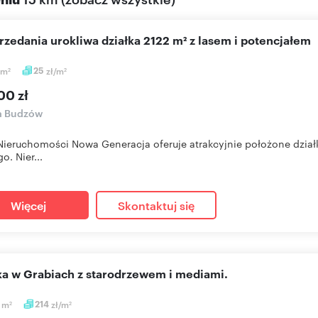
przedania urokliwa działka 2122 m² z lasem i potencjałem
m
25
zł/m
2
2
00 zł
a Budzów
Nieruchomości Nowa Generacja oferuje atrakcyjnie położone dział
o. Nier...
Więcej
Skontaktuj się
łka w Grabiach z starodrzewem i mediami.
2
m
214
zł/m
2
2