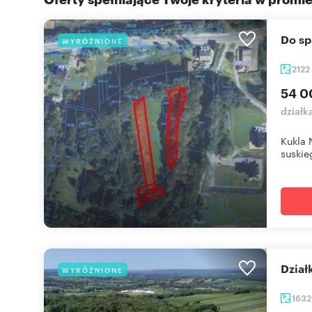
Do s
WYRÓŻNIONE
2122
54 0
działk
Kukla 
suskieg
Dzia
WYRÓŻNIONE
163