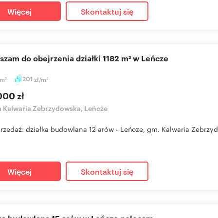
Więcej
Skontaktuj się
aszam do obejrzenia działki 1182 m² w Leńcze
m
201
zł/m
2
2
000 zł
a Kalwaria Zebrzydowska, Leńcze
przedaż: działka budowlana 12 arów - Leńcze, gm. Kalwaria Zebrzy
Więcej
Skontaktuj się