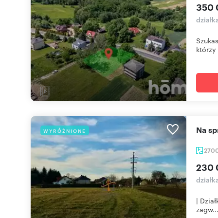
350 
działk
Szukas
którzy 
Na s
WYRÓŻNIONE
270
230 
działk
| Dzia
zagw..