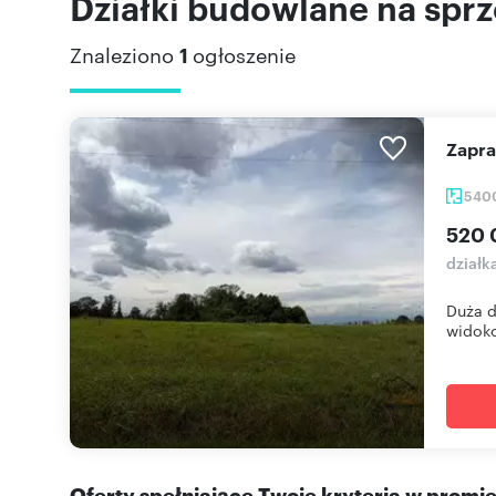
Działki budowlane na sprz
Znaleziono
1
ogłoszenie
Zapr
540
520 
działk
Duża d
widoko
Oferty spełniające Twoje kryteria w promi