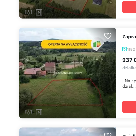
Zapr
1182
237 
działk
| Na s
dział...