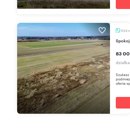
1123
Spoko
83 00
działka
Szukasz 
podmiejs
oferta sp