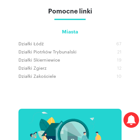
Pomocne linki
Miasta
Działki Łódź
67
Działki Piotrków Trybunalski
21
Działki Skierniewice
19
Działki Zgierz
12
Działki Zakościele
10