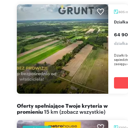
605
Działk
64 90
działka
Działki
sąsiedzt
zasięgu 
Oferty spełniające Twoje kryteria w
promieniu
15 km
(
zobacz wszystkie
)
1200