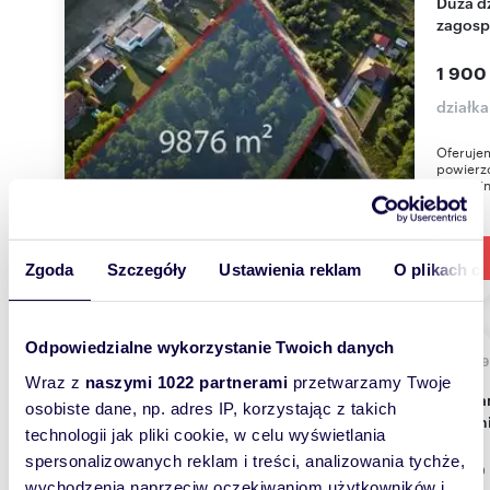
Duża działka 9876 m² z planem
zagosp
1 900
działka
Oferuje
powierzc
Jadwinin
Zgoda
Szczegóły
Ustawienia reklam
O plikach c
Odpowiedzialne wykorzystanie Twoich danych
1587
Wraz z
naszymi 1022 partnerami
przetwarzamy Twoje
Polecam dużą działkę inwestycyjną 15 879 m² w
osobiste dane, np. adres IP, korzystając z takich
Jadwin
technologii jak pliki cookie, w celu wyświetlania
spersonalizowanych reklam i treści, analizowania tychże,
1 490
wychodzenia naprzeciw oczekiwaniom użytkowników i