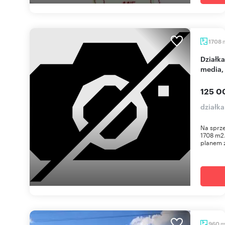
1708
Działka 1708 m² pod zabudowę jednorodzinną,
media,
125 0
działk
Na sprze
1708 m2
planem 
960