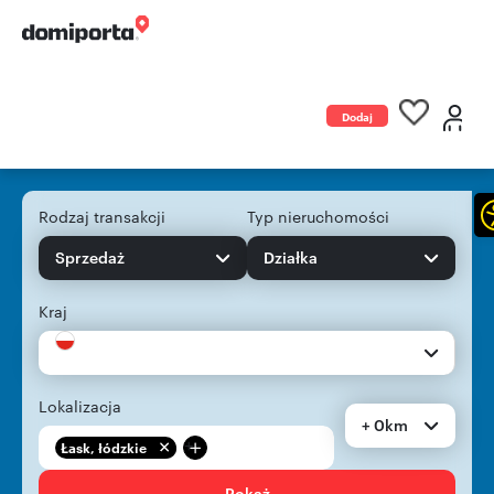
Dodaj
ogłoszenie
Rodzaj transakcji
Typ nieruchomości
Sprzedaż
Działka
Kraj
Lokalizacja
+ 0km
+
Łask, łódzkie
Pokaż