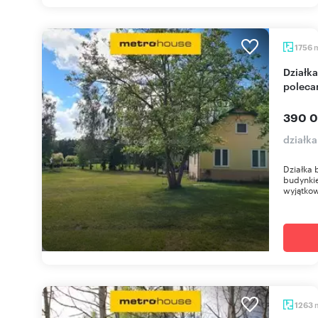
1756
Działka 1756 m² z domkiem, media, prywatność -
poleca
390 0
działk
Działka
budynki
wyjątkow
1263