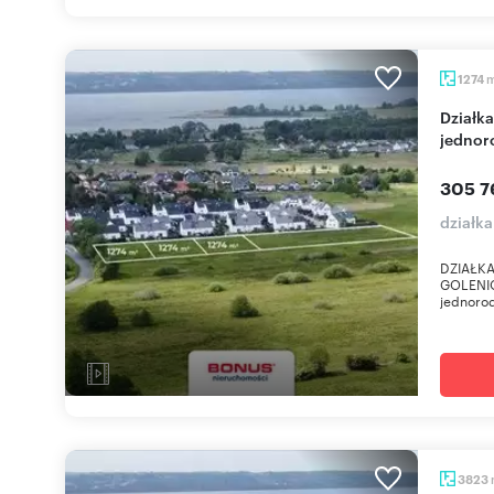
1274
Działka z warunkami zabudowy pod dom
jednor
305 7
działka
DZIAŁK
GOLENI
jednorod
3823