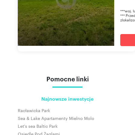
***woj. 
*** Prze
zlokaliz
Pomocne linki
Najnowsze inwestycje
Racławicka Park
Sea & Lake Apartamenty Mielno Molo
Let's sea Baltic Park
Osiedle Pod Żaglami