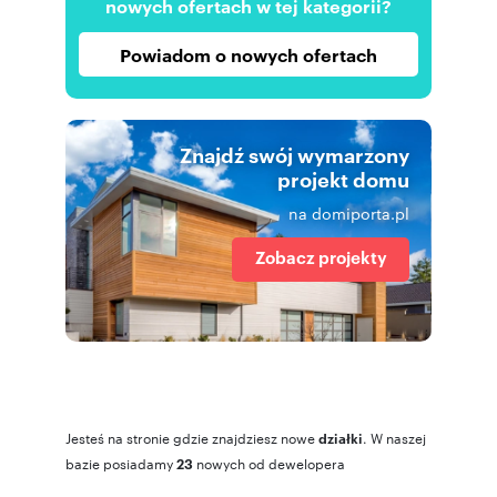
nowych ofertach w tej kategorii?
Powiadom o nowych ofertach
Znajdź swój wymarzony
projekt domu
na domiporta.pl
Zobacz projekty
Jesteś na stronie gdzie znajdziesz nowe
. W naszej
działki
bazie posiadamy
nowych
od dewelopera
23