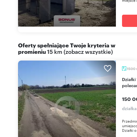
miejsce n
Oferty spełniające Twoje kryteria w
promieniu
15 km
(
zobacz wszystkie
)
1500
Działki 15 arów z mediami, spokojna okolica -
polec
150 0
działk
Przedmio
umiejsc
Działki 