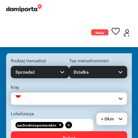
Dodaj
ogłoszenie
Rodzaj transakcji
Typ nieruchomości
Sprzedaż
Działka
Kraj
Lokalizacja
+ 0km
+
zachodniopomorskie
Pokaż