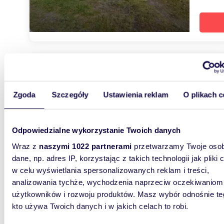
1391
Zapraszam do obejrzenia działki pod zabudowę z
Zgoda
Szczegóły
Ustawienia reklam
O plikach c
pełnym
278 2
Odpowiedzialne wykorzystanie Twoich danych
działk
Wraz z
naszymi 1022 partnerami
przetwarzamy Twoje osob
Nowy kom
dane, np. adres IP, korzystając z takich technologii jak pliki 
położony
i prąd pr
w celu wyświetlania spersonalizowanych reklam i treści,
analizowania tychże, wychodzenia naprzeciw oczekiwaniom
użytkowników i rozwoju produktów. Masz wybór odnośnie te
kto używa Twoich danych i w jakich celach to robi.