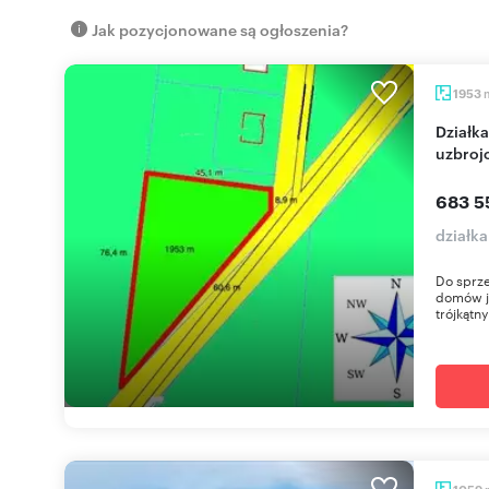
Jak pozycjonowane są ogłoszenia?
1953
Działka 1953 m² pod dom jednorodzinny,
uzbroj
683 5
działk
Do sprze
domów je
trójkątny