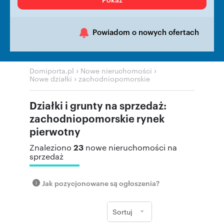
Powiadom o nowych ofertach
›
›
Domiporta.pl
Nowe nieruchomości
›
Nowe działki
zachodniopomorskie
Działki i grunty na sprzedaż:
zachodniopomorskie rynek
pierwotny
23
Znaleziono
nowe nieruchomości na
sprzedaż
Jak pozycjonowane są ogłoszenia?
Sortuj