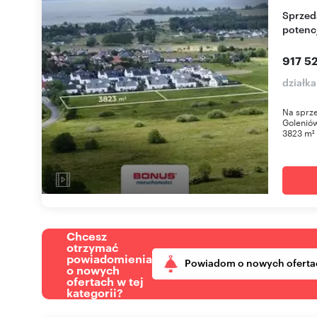
Sprzedam działkę 3823 m² z mediami i
potenc
917 52
działka
Na sprze
Goleniów
3823 m² 
Chcesz
otrzymać
powiadomienia
Powiadom o nowych oferta
o nowych
ofertach w tej
kategorii?