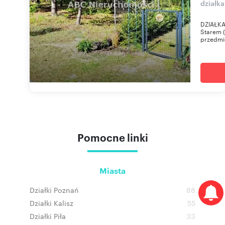
działka
DZIAŁKA 
Starem 
przedmio
Pomocne linki
Miasta
Działki Poznań
88
Działki Kalisz
55
Działki Piła
33