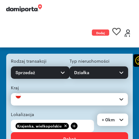
Dodaj
ogłoszenie
Rodzaj transakcji
Typ nieruchomości
Sprzedaż
Działka
Kraj
Lokalizacja
+ 0km
+
Krajenka, wielkopolskie
Pokaż