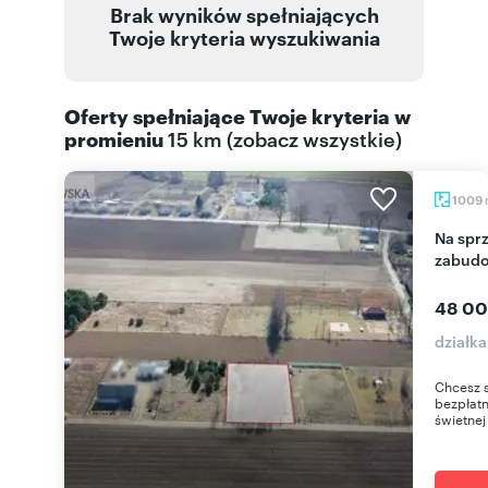
Brak wyników spełniających
Twoje kryteria wyszukiwania
Oferty spełniające Twoje kryteria w
promieniu
15 km
(
zobacz wszystkie
)
1009
Na sprzedaż działka 1092 m² z warunkami
zabudo
48 00
działk
Chcesz s
bezpłatn
świetnej 