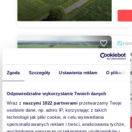
2720
Na sprzedaż grunt rolny 2,72 ha z możliwością
wycink
133 0
Zgoda
Szczegóły
Ustawienia reklam
O plikach c
działk
Odpowiedzialne wykorzystanie Twoich danych
Oferujem
stanowią
Sokolna 
Wraz z
naszymi 1022 partnerami
przetwarzamy Twoje
osobiste dane, np. adres IP, korzystając z takich
technologii jak pliki cookie, w celu wyświetlania
spersonalizowanych reklam i treści, analizowania tychże,
wychodzenia naprzeciw oczekiwaniom użytkowników i