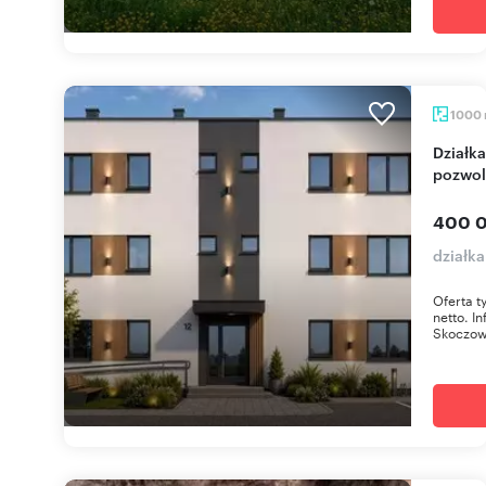
1000
Działka pod budowę wielorodzinną z
pozwol
400 0
działk
Oferta t
netto. I
Skoczowi