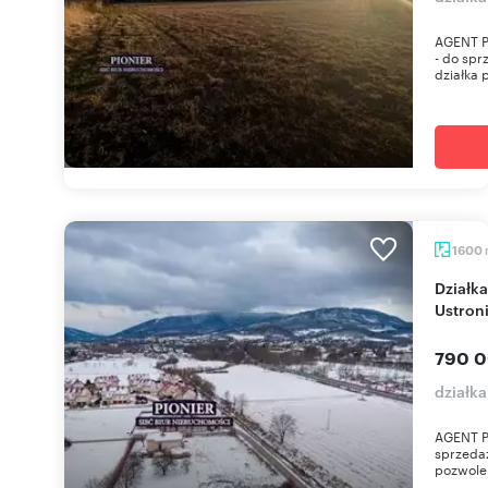
AGENT P
- do spr
działka 
1600
Działka 1600 m² z pozwoleniem na 7 domów w
Ustron
790 0
działka
AGENT P
sprzedaż
pozwole