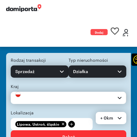
Dodaj
ogłoszenie
Rodzaj transakcji
Typ nieruchomości
Sprzedaż
Działka
Kraj
Lokalizacja
+ 0km
+
Lipowa, Ustroń, śląskie
Pokaż