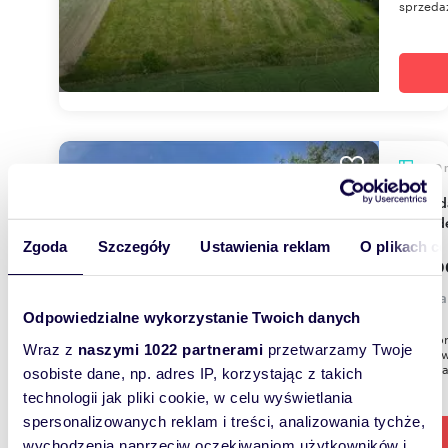
sprzedaż
1430
Sprzedam działkę budowlaną 1430 m² z
dojazd
Zgoda
Szczegóły
Ustawienia reklam
O plikach c
279 0
działk
Odpowiedzialne wykorzystanie Twoich danych
Agent p
Wraz z
naszymi 1022 partnerami
przetwarzamy Twoje
Bażanowi
budowlan
osobiste dane, np. adres IP, korzystając z takich
technologii jak pliki cookie, w celu wyświetlania
spersonalizowanych reklam i treści, analizowania tychże,
wychodzenia naprzeciw oczekiwaniom użytkowników i