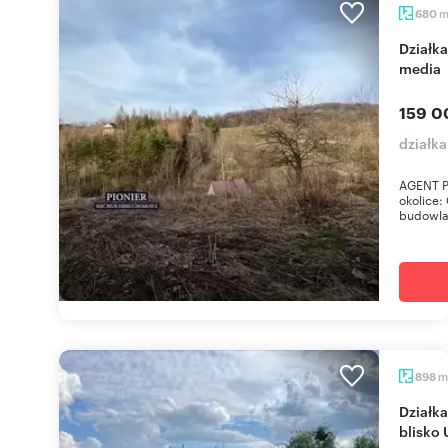
680
Działka budowlana z widokami na góry, asfalt,
media
159 0
działka
AGENT P
okolice:
budowlan
m
898
Działka budowlana 898 m² w Goleszowie Równia -
blisko 