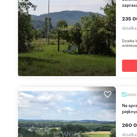
zapras
235 0
działk
Działka 
widokowe
2000
Na sprzedaż działki budowlane 38 arów z
piękny
260 0
działk