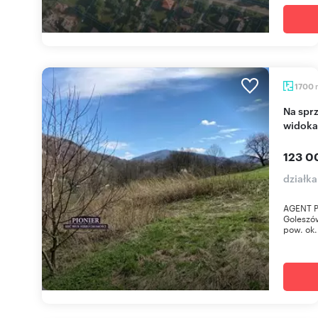
1700
Na sprzedaż działka budowlana 1700 m² z
widoka
123 0
działk
AGENT P
Goleszów
pow. ok.