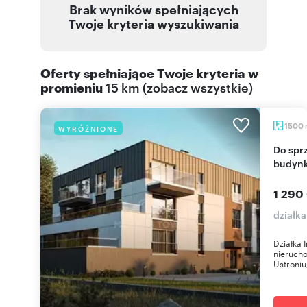
Brak wyników spełniających
Twoje kryteria wyszukiwania
Oferty spełniające Twoje kryteria w
promieniu
15 km
(
zobacz wszystkie
)
1500
WYRÓŻNIONE
Do sprzedania działka inwestycyjna z projektem
budynk
1 290
działka
Działka 
nierucho
Ustroniu,