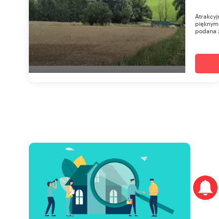
Atrakcyj
pięknym
podana z