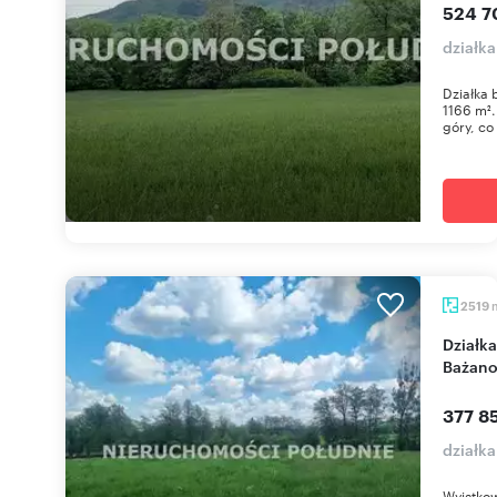
524 7
działka
Działka 
1166 m².
góry, co 
2519
Działka 2519 m² pod zabudowę i usługi w
Bażano
377 85
działk
Wyjątko