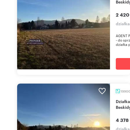
Beskid
2 420
działka
AGENT P
- do spr
działka 
1990
Działka 19 900 m² z panoramicznym widokiem na
Beskid
4 378
działka